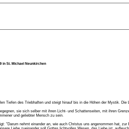
 in St. Michael Neunkirchen
klen Tiefen des Triebhaften und steigt hinauf bis in die Höhen der Mystik. Di
egegnen, sie sich selber mit ihren Licht- und Schattenseiten, mit ihren Gren
mmener und geliebter Mensch zu sein.
igt: "Darum nehmt einander an, wie auch Christus uns angenommen hat, zur Eh
nsere Liebe zueinander soll Gottes lichtvolles Wesen, das Liebe ist, aufleuc