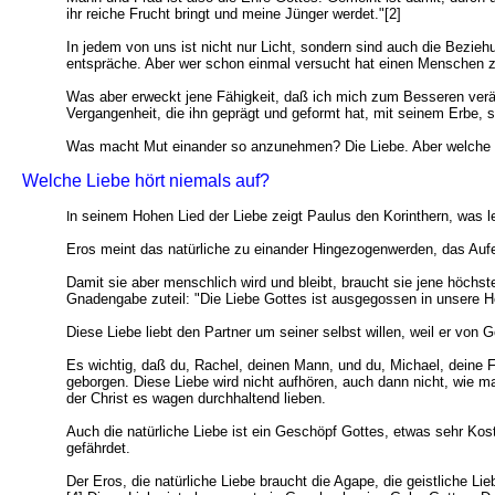
ihr reiche Frucht bringt und meine Jünger werdet."[2]
In jedem von uns ist nicht nur Licht, sondern sind auch die Bezieh
entspräche. Aber wer schon einmal versucht hat einen Menschen zu
Was aber erweckt jene Fähigkeit, daß ich mich zum Besseren veränd
Vergangenheit, die ihn geprägt und geformt hat, mit seinem Erbe, s
Was macht Mut einander so anzunehmen? Die Liebe. Aber welche 
Welche Liebe hört niemals auf?
n seinem Hohen Lied der Liebe zeigt Paulus den Korinthern, was let
I
Eros meint das natürliche zu einander Hingezogenwerden, das Aufei
Damit sie aber menschlich wird und bleibt, braucht sie jene höchs
Gnadengabe zuteil: "Die Liebe Gottes ist ausgegossen in unsere 
Diese Liebe liebt den Partner um seiner selbst willen, weil er von
Es wichtig, daß du, Rachel, deinen Mann, und du, Michael, deine Frau
geborgen. Diese Liebe wird nicht aufhören, auch dann nicht, wie ma
der Christ es wagen durchhaltend lieben.
Auch die natürliche Liebe ist ein Geschöpf Gottes, etwas sehr Ko
gefährdet.
Der Eros, die natürliche Liebe braucht die Agape, die geistliche Li