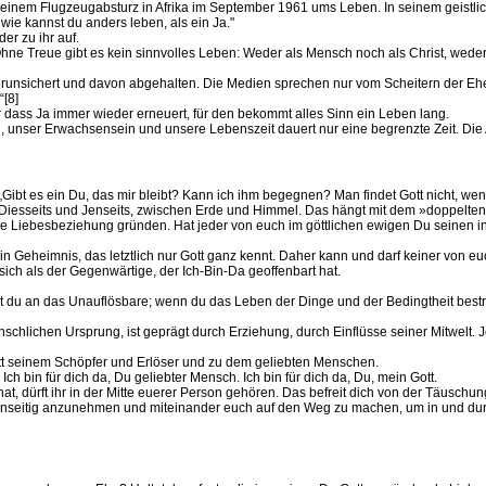
inem Flugzeugabsturz in Afrika im September 1961 ums Leben. In seinem geistlic
wie kannst du anders leben, als ein Ja."
er zu ihr auf.
Ohne Treue gibt es kein sinnvolles Leben: Weder als Mensch noch als Christ, wede
in verunsichert und davon abgehalten. Die Medien sprechen nur vom Scheitern der E
[8]
er dass Ja immer wieder erneuert, für den bekommt alles Sinn ein Leben lang.
 unser Erwachsensein und unsere Lebenszeit dauert nur eine begrenzte Zeit. Die A
ibt es ein Du, das mir bleibt? Kann ich ihm begegnen? Man findet Gott nicht, wenn 
, Diesseits und Jenseits, zwischen Erde und Himmel. Das hängt mit dem »doppel
e Liebesbeziehung gründen. Hat jeder von euch im göttlichen ewigen Du seinen inn
n Geheimnis, das letztlich nur Gott ganz kennt. Daher kann und darf keiner von euc
ich als der Gegenwärtige, der Ich-Bin-Da geoffenbart hat.
du an das Unauflösbare; wenn du das Leben der Dinge und der Bedingtheit bestrei
schlichen Ursprung, ist geprägt durch Erziehung, durch Einflüsse seiner Mitwelt. J
tt seinem Schöpfer und Erlöser und zu dem geliebten Menschen.
h bin für dich da, Du geliebter Mensch. Ich bin für dich da, Du, mein Gott.
, dürft ihr in der Mitte euerer Person gehören. Das befreit dich von der Täuschun
nseitig anzunehmen und miteinander euch auf den Weg zu machen, um in und durc