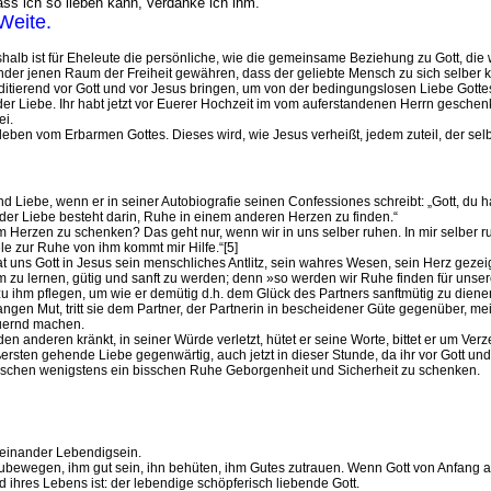
ass ich so lieben kann, verdanke ich ihm.
Weite.
eshalb ist für Eheleute die persönliche, wie die gemeinsame Beziehung zu Gott, di
nder jenen Raum der Freiheit gewähren, dass der geliebte Mensch zu sich selber 
itierend vor Gott und vor Jesus bringen, um von der bedingungslosen Liebe Gott
n der Liebe. Ihr habt jetzt vor Euerer Hochzeit im vom auferstandenen Herrn gesc
ei.
e leben vom Erbarmen Gottes. Dieses wird, wie Jesus verheißt, jedem zuteil, der s
Liebe, wenn er in seiner Autobiografie seinen Confessiones schreibt: „Gott, du hast
 der Liebe besteht darin, Ruhe in einem anderen Herzen zu finden.“
m Herzen zu schenken? Das geht nur, wenn wir in uns selber ruhen. In mir selber r
le zur Ruhe von ihm kommt mir Hilfe.“[5]
t uns Gott in Jesus sein menschliches Antlitz, sein wahres Wesen, sein Herz gezeig
 zu lernen, gütig und sanft zu werden; denn »so werden wir Ruhe finden für unser
u ihm pflegen, um wie er demütig d.h. dem Glück des Partners sanftmütig zu diene
en Mut, tritt sie dem Partner, der Partnerin in bescheidener Güte gegenüber, meide
auernd machen.
 anderen kränkt, in seiner Würde verletzt, hütet er seine Worte, bittet er um Verze
rsten gehende Liebe gegenwärtig, auch jetzt in dieser Stunde, da ihr vor Gott und 
nschen wenigstens ein bisschen Ruhe Geborgenheit und Sicherheit zu schenken.
üreinander Lebendigsein.
zubewegen, ihm gut sein, ihn behüten, ihm Gutes zutrauen. Wenn Gott von Anfang 
 ihres Lebens ist: der lebendige schöpferisch liebende Gott.