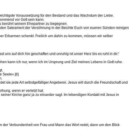
e wichtigste Voraussetzung für den Bestand und das Wachstum der Liebe.
kommend vor Gott sein kann.
es berührt seinem Ehepartner zu begegnen.
henkten Sakrament der Versöhnung in der Beichte Euch von eueren Sünden reinigen
elber Erbarmen schenkt. Freilich um dahin zu kommen, müssen wir selber
 uns auf dich hin geschaffen und unruhig ist unser Herz bis es ruht in dir.“
uhen kann ich nur, wenn ich im Ursprung und Ziel meines Lebens in Gott ruhe.
t.
e Seele«.[6]
n.
t sie jede Art selbstgefälliger Angeberei. Jesus will durch die Freundschaft und
ihung, wenn er verletzt hat.
seiner Kirche ganz ja zu einander sagt. Im lebendigen Kontakt mit Jesus in
an der Verbundenheit von Frau und Mann das Wort redet, dann um den Blick