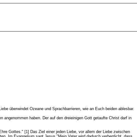
e Liebe überwindet Ozeane und Sprachbarrieren, wie an Euch beiden ablesbar.
zen angenommen haben. Der auf den dreieinigen Gott getaufte Christ darf in
re Gottes." [1] Das Ziel einer jeden Liebe, vor allem der Liebe zwischen
hten. Im Evangelium sagt Jesus "Mein Vater wird dadurch verherrlicht, dass