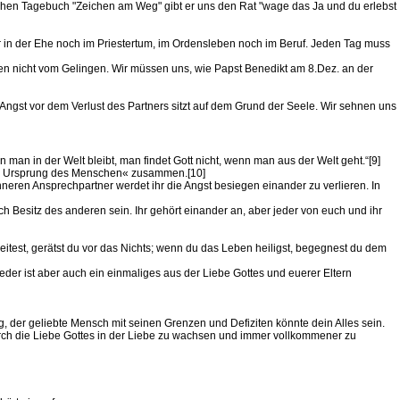
hen Tagebuch "Zeichen am Weg" gibt er uns den Rat "wage das Ja und du erlebst
r in der Ehe noch im Priestertum, im Ordensleben noch im Beruf. Jeden Tag muss
hen nicht vom Gelingen. Wir müssen uns, wie Papst Benedikt am 8.Dez. an der
ngst vor dem Verlust des Partners sitzt auf dem Grund der Seele. Wir sehnen uns
man in der Welt bleibt, man findet Gott nicht, wenn man aus der Welt geht.“[9]
ten Ursprung des Menschen« zusammen.[10]
eren Ansprechpartner werdet ihr die Angst besiegen einander zu verlieren. In
h Besitz des anderen sein. Ihr gehört einander an, aber jeder von euch und ihr
test, gerätst du vor das Nichts; wenn du das Leben heiligst, begegnest du dem
eder ist aber auch ein einmaliges aus der Liebe Gottes und euerer Eltern
g, der geliebte Mensch mit seinen Grenzen und Defiziten könnte dein Alles sein.
h die Liebe Gottes in der Liebe zu wachsen und immer vollkommener zu