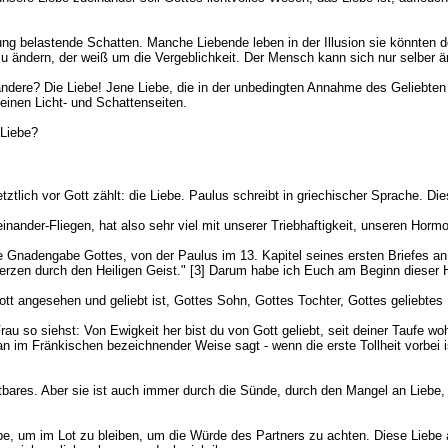
ung belastende Schatten. Manche Liebende leben in der Illusion sie könnten d
 ändern, der weiß um die Vergeblichkeit. Der Mensch kann sich nur selber ä
ere? Die Liebe! Jene Liebe, die in der unbedingten Annahme des Geliebten bes
einen Licht- und Schattenseiten.
Liebe?
ztlich vor Gott zählt: die Liebe. Paulus schreibt in griechischer Sprache. Di
nander-Fliegen, hat also sehr viel mit unserer Triebhaftigkeit, unseren Hormo
te Gnadengabe Gottes, von der Paulus im 13. Kapitel seines ersten Briefes an
Herzen durch den Heiligen Geist." [3] Darum habe ich Euch am Beginn dieser
 Gott angesehen und geliebt ist, Gottes Sohn, Gottes Tochter, Gottes geliebte
 so siehst: Von Ewigkeit her bist du von Gott geliebt, seit deiner Taufe wohnt
n im Fränkischen bezeichnender Weise sagt - wenn die erste Tollheit vorbei i
stbares. Aber sie ist auch immer durch die Sünde, durch den Mangel an Liebe
ebe, um im Lot zu bleiben, um die Würde des Partners zu achten. Diese Liebe al