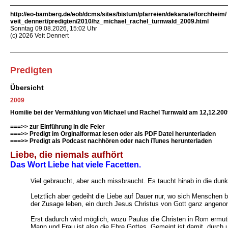
http://eo-bamberg.de/eob/dcms/sites/bistum/pfarreien/dekanate/forchheim/
veit_dennert/predigten/2010/hz_michael_rachel_turnwald_2009.html
Sonntag 09.08.2026, 15:02 Uhr
(c) 2026 Veit Dennert
Predigten
Übersicht
2009
Homilie bei der Vermählung von Michael und Rachel Turnwald am 12,12.2009
===>> zur Einführung in die Feier
===>> Predigt im Orginalformat lesen oder als PDF Datei herunterladen
===>> Predigt als Podcast nachhören oder nach iTunes herunterladen
Liebe, die niemals aufhört
Das Wort Liebe hat viele Facetten.
iel gebraucht, aber auch missbraucht. Es taucht hinab in die dun
V
Letztlich aber gedeiht die Liebe auf Dauer nur, wo sich Menschen b
der Zusage leben, ein durch Jesus Christus von Gott ganz angeno
Erst dadurch wird möglich, wozu Paulus die Christen in Rom ermut
Mann und Frau ist also die Ehre Gottes. Gemeint ist damit, durch u