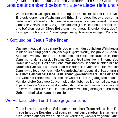
[4] Diese Liebe ist also zuerst ein Geschenk, eine Gabe Gottes. D
Gott dafür dankend bekommt Euere Liebe Tiefe und 
Wenn ich mich Gott ganz öffne, durchglüht er mich mit seiner Liebe. D
Eheleute denen am Wachstum und Erhalt ihrer Liebe liegt werden eina
Jeder von Euch wird auch immer wieder seinen Partner betend und med
Ohne die »Revision de Vie«, ohne Umkehr gibt es keinen Fortschritt i
und befreien lassen. Diese Befreiung macht neue Energien der Liebe fr
Es ist gut Euch auch in Zukunft gegenseitig dazu zu ermutigen. Wir all
In Gott und bei Jesus Ruhe finden
Das meint Augustinus der große Sucher nach der göttlichen Wahrheit und 
In diese Richtung geht auch jenes geflügelte Wort: „Das große Glück in
Aber sind wir dazu fähig, dem Geliebten, der Geliebten Ruhe in unsere
Darum singt der Beter des Psalms 62: „Bei Gott allein kommt meine See
Damit der Weg zu Gott dem Geheimnis unseres Daseins leichter fällt, ha
Darum lädt Jesus uns unruhige oft wankelmütige Menschen ein, von ihm
Darum wird jeder von euch die Freundschaft mit Jesus, die Beziehung z
Aus dem Beispiel der Liebe Jesu lebend, gewinnt unsere Liebe einen lang
das Gehen mit ihm unsere kleine schwache Liebe tragfähig und ausd
Von der Liebe Jesu geprägt vermeidet der liebende Mensch alles, was den
In jeder heilige Messe wird die Lebenshingabe Jesu, seine bis zum äuße
unserer Personmitte Ruhe findend werden wir fähig dem geliebten Me
Geborgenheit aber kann nur entstehen,
Wo Verlässlichkeit und Treue gegeben sind.
Treue ist mehr, als keinen Seitensprung machen. Treue zeigt sich im f
Treue heißt, die Beziehung pflegen, sich auf den geliebten Menschen 
hinzulenken auf das, was euch beide verbindet, was der tragende Grund