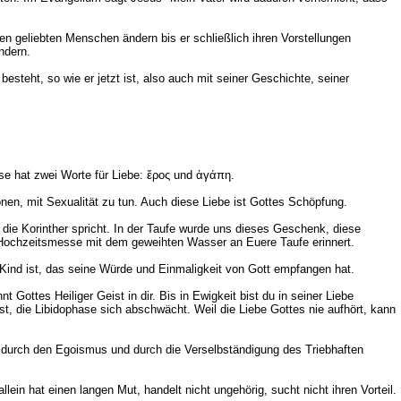
en geliebten Menschen ändern bis er schließlich ihren Vorstellungen
ndern.
teht, so wie er jetzt ist, also auch mit seiner Geschichte, seiner
ese hat zwei Worte für Liebe: ἔρος und ἀγάπη.
nen, mit Sexualität zu tun. Auch diese Liebe ist Gottes Schöpfung.
 die Korinther spricht. In der Taufe wurde uns dieses Geschenk, diese
 Hochzeitsmesse mit dem geweihten Wasser an Euere Taufe erinnert.
s Kind ist, das seine Würde und Einmaligkeit von Gott empfangen hat.
 Gottes Heiliger Geist in dir. Bis in Ewigkeit bist du in seiner Liebe
st, die Libidophase sich abschwächt. Weil die Liebe Gottes nie aufhört, kann
, durch den Egoismus und durch die Verselbständigung des Triebhaften
lein hat einen langen Mut, handelt nicht ungehörig, sucht nicht ihren Vorteil.