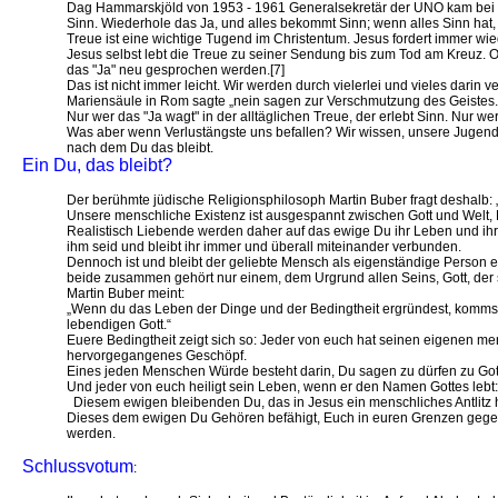
Dag Hammarskjöld von 1953 - 1961 Generalsekretär der UNO kam bei e
Sinn. Wiederhole das Ja, und alles bekommt Sinn; wenn alles Sinn hat, 
Treue ist eine wichtige Tugend im Christentum. Jesus fordert immer wied
Jesus selbst lebt die Treue zu seiner Sendung bis zum Tod am Kreuz. 
das "Ja" neu gesprochen werden.[7]
Das ist nicht immer leicht. Wir werden durch vielerlei und vieles dar
Mariensäule in Rom sagte „nein sagen zur Verschmutzung des Geistes.“
Nur wer das "Ja wagt" in der alltäglichen Treue, der erlebt Sinn. Nur w
Was aber wenn Verlustängste uns befallen? Wir wissen, unsere Jugend,
nach dem Du das bleibt.
Ein Du, das bleibt?
Der berühmte jüdische Religionsphilosoph Martin Buber fragt deshalb: „G
Unsere menschliche Existenz ist ausgespannt zwischen Gott und Welt
Realistisch Liebende werden daher auf das ewige Du ihr Leben und ihr
ihm seid und bleibt ihr immer und überall miteinander verbunden.
Dennoch ist und bleibt der geliebte Mensch als eigenständige Person ei
beide zusammen gehört nur einem, dem Urgrund allen Seins, Gott, der s
Martin Buber meint:
„Wenn du das Leben der Dinge und der Bedingtheit ergründest, kommst 
lebendigen Gott.“
Euere Bedingtheit zeigt sich so: Jeder von euch hat seinen eigenen men
hervorgegangenes Geschöpf.
Eines jeden Menschen Würde besteht darin, Du sagen zu dürfen zu Go
Und jeder von euch heiligt sein Leben, wenn er den Namen Gottes lebt: Ic
Diesem ewigen bleibenden Du, das in Jesus ein menschliches Antlitz hat
Dieses dem ewigen Du Gehören befähigt, Euch in euren Grenzen gege
werden.
Schlussvotum
: