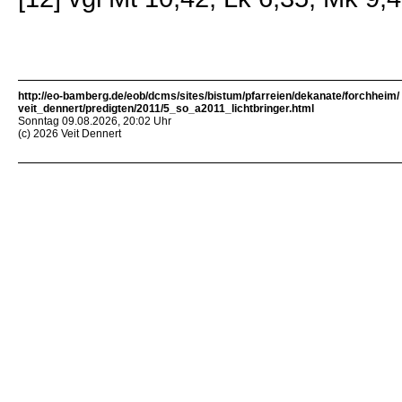
http://eo-bamberg.de/eob/dcms/sites/bistum/pfarreien/dekanate/forchheim/
veit_dennert/predigten/2011/5_so_a2011_lichtbringer.html
Sonntag 09.08.2026, 20:02 Uhr
(c) 2026 Veit Dennert