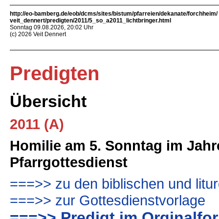
http://eo-bamberg.de/eob/dcms/sites/bistum/pfarreien/dekanate/forchheim/
veit_dennert/predigten/2011/5_so_a2011_lichtbringer.html
Sonntag 09.08.2026, 20:02 Uhr
(c) 2026 Veit Dennert
Predigten
Übersicht
2011 (A)
Homilie am 5. Sonntag im Jahre
Pfarrgottesdienst
===>> zu den biblischen und lit
===>> zur Gottesdienstvorlage
===>> Predigt im Orginalfor