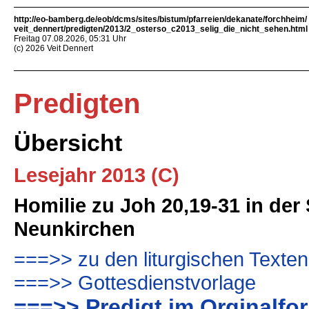
http://eo-bamberg.de/eob/dcms/sites/bistum/pfarreien/dekanate/forchheim/
veit_dennert/predigten/2013/2_osterso_c2013_selig_die_nicht_sehen.html
Freitag 07.08.2026, 05:31 Uhr
(c) 2026 Veit Dennert
Predigten
Übersicht
Lesejahr 2013 (C)
Homilie zu Joh 20,19-31 in de
Neunkirchen
===>> zu den liturgischen Texten
===>> Gottesdienstvorlage
===>> Predigt im Orginalfo