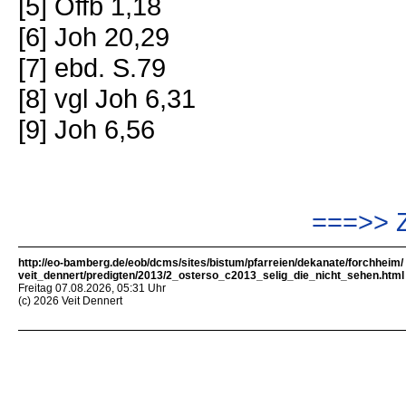
[5] Offb 1,18
[6] Joh 20,29
[7] ebd. S.79
[8] vgl Joh 6,31
[9] Joh 6,56
===>> 
http://eo-bamberg.de/eob/dcms/sites/bistum/pfarreien/dekanate/forchheim/
veit_dennert/predigten/2013/2_osterso_c2013_selig_die_nicht_sehen.html
Freitag 07.08.2026, 05:31 Uhr
(c) 2026 Veit Dennert