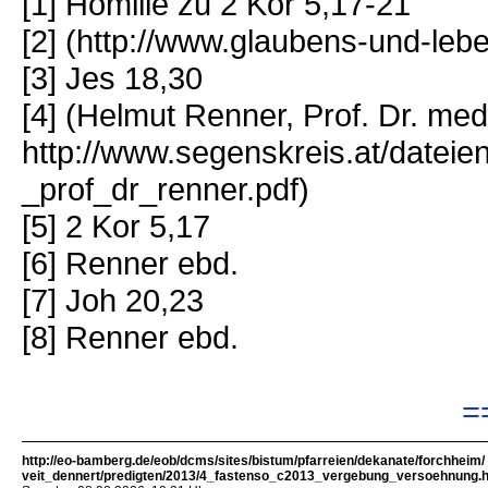
[1] Homilie zu 2 Kor 5,17-21
[2] (http://www.glaubens-und-leb
[3] Jes 18,30
[4] (Helmut Renner, Prof. Dr. me
http://www.segenskreis.at/datei
_prof_dr_renner.pdf)
[5] 2 Kor 5,17
[6] Renner ebd.
[7] Joh 20,23
[8] Renner ebd.
=
http://eo-bamberg.de/eob/dcms/sites/bistum/pfarreien/dekanate/forchheim/
veit_dennert/predigten/2013/4_fastenso_c2013_vergebung_versoehnung.