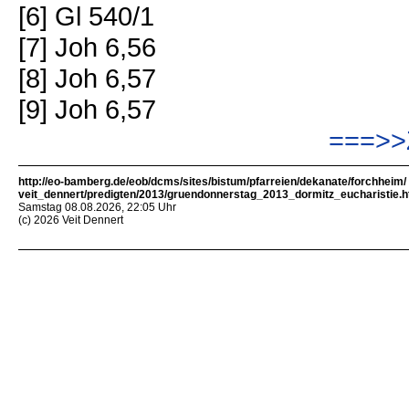
[6] Gl 540/1
[7] Joh 6,56
[8] Joh 6,57
[9] Joh 6,57
===>>
http://eo-bamberg.de/eob/dcms/sites/bistum/pfarreien/dekanate/forchheim/
veit_dennert/predigten/2013/gruendonnerstag_2013_dormitz_eucharistie.h
Samstag 08.08.2026, 22:05 Uhr
(c) 2026 Veit Dennert