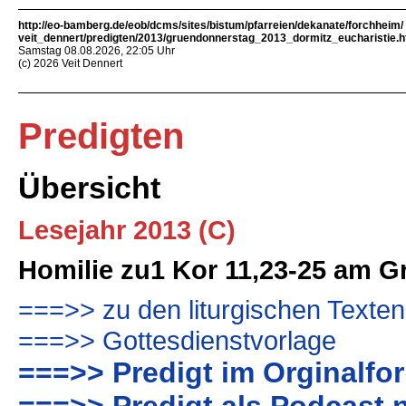
http://eo-bamberg.de/eob/dcms/sites/bistum/pfarreien/dekanate/forchheim/
veit_dennert/predigten/2013/gruendonnerstag_2013_dormitz_eucharistie.h
Samstag 08.08.2026, 22:05 Uhr
(c) 2026 Veit Dennert
Predigten
Übersicht
Lesejahr 2013 (C)
Homilie zu1 Kor 11,23-25 am 
===>> zu den liturgischen Texten
===>> Gottesdienstvorlage
===>> Predigt im Orginalfo