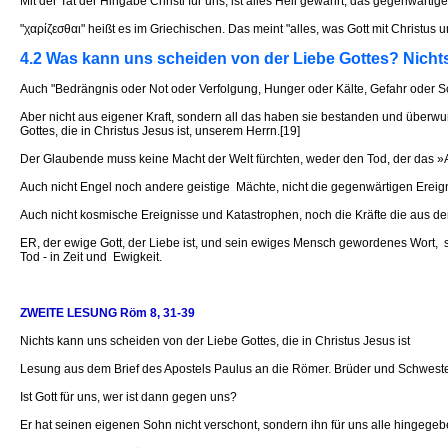
Mit der Tat der Hingabe Christi für uns, ist alles Heil gewährt, das gegenwärt
"χαρίζεσθαι" heißt es im Griechischen. Das meint "alles, was Gott mit Christus 
4.2 Was kann uns scheiden von der Liebe Gottes? Nicht
Auch "Bedrängnis oder Not oder Verfolgung, Hunger oder Kälte, Gefahr oder S
Aber nicht aus eigener Kraft, sondern all das haben sie bestanden und überwu
Gottes, die in Christus Jesus ist, unserem Herrn.[19]
Der Glaubende muss keine Macht der Welt fürchten, weder den Tod, der das »A
Auch nicht Engel noch andere geistige Mächte, nicht die gegenwärtigen Ereignis
Auch nicht kosmische Ereignisse und Katastrophen, noch die Kräfte die aus de
ER, der ewige Gott, der Liebe ist, und sein ewiges Mensch gewordenes Wort, s
Tod - in Zeit und Ewigkeit.
ZWEITE LESUNG Röm 8, 31-39
Nichts kann uns scheiden von der Liebe Gottes, die in Christus Jesus ist
Lesung aus dem Brief des Apostels Paulus an die Römer. Brüder und Schweste
Ist Gott für uns, wer ist dann gegen uns?
Er hat seinen eigenen Sohn nicht verschont, sondern ihn für uns alle hingegeb