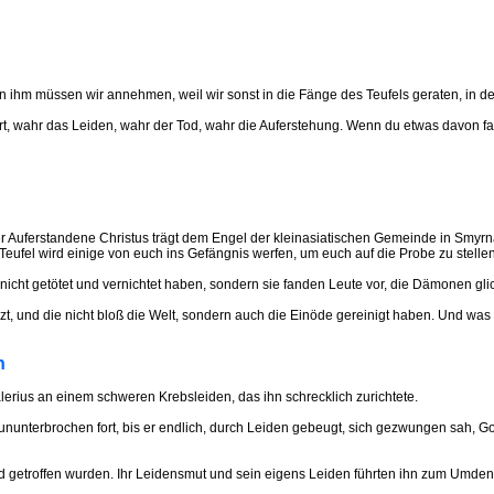
n ihm müssen wir annehmen, weil wir sonst in die Fänge des Teufels geraten, in dem
burt, wahr das Leiden, wahr der Tod, wahr die Auferstehung. Wenn du etwas davon fa
 Auferstandene Christus trägt dem Engel der kleinasiatischen Gemeinde in Smyrna a
Teufel wird einige von euch ins Gefängnis werfen, um euch auf die Probe zu stellen
nicht getötet und vernichtet haben, sondern sie fanden Leute vor, die Dämonen gli
, und die nicht bloß die Welt, sondern auch die Einöde gereinigt haben. Und was 
n
erius an einem schweren Krebsleiden, das ihn schrecklich zurichtete.
g ununterbrochen fort, bis er endlich, durch Leiden gebeugt, sich gezwungen sah, Go
nd getroffen wurden. Ihr Leidensmut und sein eigens Leiden führten ihn zum Umde