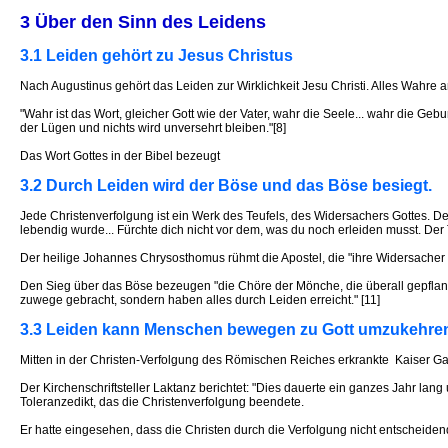
3 Über den Sinn des Leidens
3.1 Leiden gehört zu Jesus Christus
Nach Augustinus gehört das Leiden zur Wirklichkeit Jesu Christi. Alles Wahre a
"Wahr ist das Wort, gleicher Gott wie der Vater, wahr die Seele... wahr die Ge
der Lügen und nichts wird unversehrt bleiben."[8]
Das Wort Gottes in der Bibel bezeugt
3.2 Durch Leiden wird der Böse und das Böse besiegt.
Jede Christenverfolgung ist ein Werk des Teufels, des Widersachers Gottes. Der
lebendig wurde... Fürchte dich nicht vor dem, was du noch erleiden musst. Der 
Der heilige Johannes Chrysosthomus rühmt die Apostel, die "ihre Widersacher 
Den Sieg über das Böse bezeugen "die Chöre der Mönche, die überall gepflanzt
zuwege gebracht, sondern haben alles durch Leiden erreicht." [11]
3.3 Leiden kann Menschen bewegen zu Gott umzukehre
Mitten in der Christen-Verfolgung des Römischen Reiches erkrankte Kaiser Gal
Der Kirchenschriftsteller Laktanz berichtet: "Dies dauerte ein ganzes Jahr lan
Toleranzedikt, das die Christenverfolgung beendete.
Er hatte eingesehen, dass die Christen durch die Verfolgung nicht entscheide