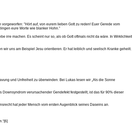
n vorgeworfen: ”Hört auf, von eurem lieben Gott zu reden! Euer Gerede vom
klingen eure Worte wie blanker Hohn.”
irre machen. Es scheint nur so, als ob Gott oftmals nicht da wäre. In Wirklichkeit
 wir uns am Beispiel Jesu orientieren. Er hat leiblich und seelisch Kranke geheilt.
klavung und Unfreiheit zu überwinden. Bei Lukas lesen wir „Als die Sonne
 Downsyndrom verursachender Gendefekt festgestellt, ist das für 90% dieser
srecht hat jeder Mensch vom ersten Augenblick seines Daseins an.
.“[6]