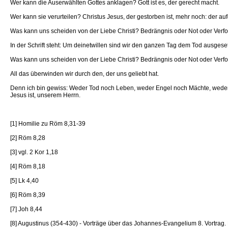
Wer kann die Auserwählten Gottes anklagen? Gott ist es, der gerecht macht.
Wer kann sie verurteilen? Christus Jesus, der gestorben ist, mehr noch: der aufer
Was kann uns scheiden von der Liebe Christi? Bedrängnis oder Not oder Verfo
In der Schrift steht: Um deinetwillen sind wir den ganzen Tag dem Tod ausges
Was kann uns scheiden von der Liebe Christi? Bedrängnis oder Not oder Verfo
All das überwinden wir durch den, der uns geliebt hat.
Denn ich bin gewiss: Weder Tod noch Leben, weder Engel noch Mächte, weder 
Jesus ist, unserem Herrn.
[1] Homilie zu Röm 8,31-39
[2] Röm 8,28
[3] vgl. 2 Kor 1,18
[4] Röm 8,18
[5] Lk 4,40
[6] Röm 8,39
[7] Joh 8,44
[8] Augustinus (354-430) - Vorträge über das Johannes-Evangelium 8. Vortrag. 