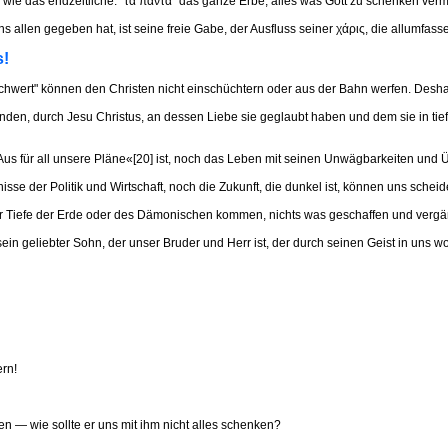
ige wie das endzeitliche. "τά πάντα" das ganze Erbe, alles was Gott zu schenken ver
uns allen gegeben hat, ist seine freie Gabe, der Ausfluss seiner χάρις, die allumfa
s!
chwert" können den Christen nicht einschüchtern oder aus der Bahn werfen. Desha
nden, durch Jesu Christus, an dessen Liebe sie geglaubt haben und dem sie in ti
us für all unsere Pläne«[20] ist, noch das Leben mit seinen Unwägbarkeiten und
se der Politik und Wirtschaft, noch die Zukunft, die dunkel ist, können uns schei
r Tiefe der Erde oder des Dämonischen kommen, nichts was geschaffen und vergäng
ein geliebter Sohn, der unser Bruder und Herr ist, der durch seinen Geist in uns
rn!
en — wie sollte er uns mit ihm nicht alles schenken?