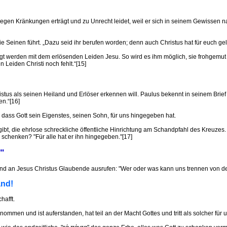
gen Kränkungen erträgt und zu Unrecht leidet, weil er sich in seinem Gewissen nach
ie Seinen führt. „Dazu seid ihr berufen worden; denn auch Christus hat für euch gel
 werden mit dem erlösenden Leiden Jesu. So wird es ihm möglich, sie frohgemut zu t
 Leiden Christi noch fehlt.“[15]
s als seinen Heiland und Erlöser erkennen will. Paulus bekennt in seinem Brief an
en.“[16]
 dass Gott sein Eigenstes, seinen Sohn, für uns hingegeben hat.
 gibt, die ehrlose schreckliche öffentliche Hinrichtung am Schandpfahl des Kreuze
s schenken? "Für alle hat er ihn hingegeben."[17]
?"
nd an Jesus Christus Glaubende ausrufen: "Wer oder was kann uns trennen von der 
and!
hafft.
enommen und ist auferstanden, hat teil an der Macht Gottes und tritt als solcher für u