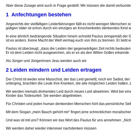
Aber diese Zusage wird auch in Frage gestellt. Wir müssen die damit verbund
1 Anfechtungen bestehen
Angesichts der vielfältigen Leiderfahrungen fällt es nicht wenigen Menschen 
gütigen Vater ist schon durch ein einziges an Knochenkrebs sterbendes Kind 
In eine ähnlich bedrängende Situation hinein schreibt Paulus sinngemäß der Ge
ist es anders. Keine Macht der Welt vermag euch von ihm zu trennen. Er liebt 
Paulus ist überzeugt, „dass die Leiden der gegenwärtigen Zeit nichts bedeuten i
Er ist dem Leiden nicht ausgewichen, als er es als den Willen Gottes erkannte.
Als Jünger und Jüngerinnen Jesu werden auch wir
2 Leiden mindern und Leiden ertragen
Der Christ ist weder eine Masochist, der das Leid genießt, noch ein Sadist, de
unterging, brachten die Leute ihre Kranken, die alle möglichen Leiden hatten, z
Wir werden niemals drohendes Leid durch neues Leid abwehren. Wird bei eine
Kinder das Todesurteil. Sie werden abgetrieben.
Für Christen und jeden human denkenden Menschen hört das persönliche Selb
Mit dem Slogan „mein Bauch gehört mir“ fingen jene schrecklichen moralischen 
Und was ist mit uns? Können wir das Wort des Paulus für uns annehmen: „Nichts
Wir werden daher wieder intensiver nachdenken müssen