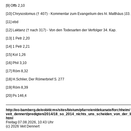
[9] Offb 2,10
[10] Chrysostomus († 407) - Kommentar zum Evangelium des hl. Matthäus )33. 
[11] ebd
[12] Laktanz († nach 317) - Von den Todesarten der Verfolger 34. Kap.
[13] 1 Petr 2,20
[14] 1 Petr 2,21
[15] Kol 1,26
[16] Phil 3,10
[17] Röm 8,32
[18] H.Schlier, Der Römerbrief S. 277
[19] Röm 8,39
[20] Ps 146,4
http://eo-bamberg.de/eob/dcms/sites/bistum/pfarreien/dekanate/forchheim/
veit_dennert/predigten/2014/18_so_2014_nichts_uns_scheiden_von_der_li
html
Freitag 07.08.2026, 10:43 Uhr
(c) 2026 Veit Dennert