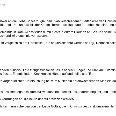
enen
schwer an die Liebe Gottes zu glauben. Von verschiedenen Seiten wird den Christe
widerlegt. Und angesichts der Kriege, Terroranschläge und Erdbebenkatastrophen 
meinde in Rom: »Lasst euch durch nichts in eurem Glauben an Gott und seine Liebe 
euch und wird euch nie verlassen«.
m Vergleich zu der Herrlichkeit, die an uns offenbar werden soll.“[4] Dennoch sollen
r anderen lustvoll Leid zufügt. Wir sollen Jesus helfen, Hunger und Krankheit, Vers
u Jesus. Er legte jedem Kranken die Hände auf und heilte alle.“[5]
r vorgeburtlichen Untersuchung beim im Mutterleib heranwachsenden Kind ein das
stbestimmungsrecht dort auf, wo das Lebensrecht des Anderen beginnt, und Leben
Verirrungen an, die heute überall praktiziert werden.
 kann uns scheiden von der Liebe Gottes, die in Christus Jesus ist, unserem Herrn