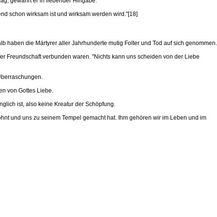
mag, gewährt er in liebender Hingabe.
ssend schon wirksam ist und wirksam werden wird."[18]
lb haben die Märtyrer aller Jahrhunderte mutig Folter und Tod auf sich genommen.
efer Freundschaft verbunden waren. "Nichts kann uns scheiden von der Liebe
 Überraschungen.
den von Gottes Liebe.
lich ist, also keine Kreatur der Schöpfung.
 wohnt und uns zu seinem Tempel gemacht hat. Ihm gehören wir im Leben und im