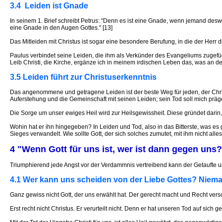
3.4 Leiden ist Gnade
In seinem 1. Brief schreibt Petrus: "Denn es ist eine Gnade, wenn jemand deswe
eine Gnade in den Augen Gottes." [13]
Das Mitleiden mit Christus ist sogar eine besondere Berufung, in die der Herr d
Paulus verbindet seine Leiden, die ihm als Verkünder des Evangeliums zugefügt
Leib Christi, die Kirche, ergänze ich in meinem irdischen Leben das, was an den
3.5 Leiden führt zur Christuserkenntnis
Das angenommene und getragene Leiden ist der beste Weg für jeden, der Christu
Auferstehung und die Gemeinschaft mit seinen Leiden; sein Tod soll mich präg
Die Sorge um unser ewiges Heil wird zur Heilsgewissheit. Diese gründet darin,
Wohin hat er ihn hingegeben? In Leiden und Tod, also in das Bitterste, was es
Sieges verwandelt. Wie sollte Gott, der sich solches zumutet, mit ihm nicht alle
4 "Wenn Gott für uns ist, wer ist dann gegen uns
Triumphierend jede Angst vor der Verdammnis vertreibend kann der Getaufte u
4.1 Wer kann uns scheiden von der Liebe Gottes? Niem
Ganz gewiss nicht Gott, der uns erwählt hat. Der gerecht macht und Recht versc
Erst recht nicht Christus. Er verurteilt nicht. Denn er hat unseren Tod auf sich g