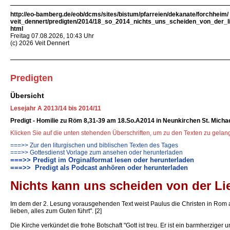
http://eo-bamberg.de/eob/dcms/sites/bistum/pfarreien/dekanate/forchheim/
veit_dennert/predigten/2014/18_so_2014_nichts_uns_scheiden_von_der_li
html
Freitag 07.08.2026, 10:43 Uhr
(c) 2026 Veit Dennert
Predigten
Übersicht
Lesejahr A 2013/14 bis 2014/11
Predigt - Homilie zu Röm 8,31-39 am 18.So.A2014 in Neunkirchen St. Micha
Klicken Sie auf die unten stehenden Überschriften, um zu den Texten zu gela
===>> Zur den liturgischen und biblischen Texten des Tages
===>> Gottesdienst Vorlage zum ansehen oder herunterladen
===>> Predigt im Orginalformat lesen oder herunterladen
===>> Predigt als Podcast anhören oder herunterladen
Nichts kann uns scheiden von der Lie
Im dem der 2. Lesung vorausgehenden Text weist Paulus die Christen in Rom a
lieben, alles zum Guten führt". [2]
Die Kirche verkündet die frohe Botschaft "Gott ist treu. Er ist ein barmherzige