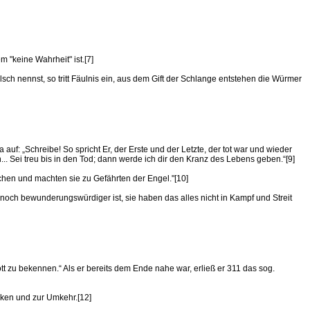
 "keine Wahrheit" ist.[7]
lsch nennst, so tritt Fäulnis ein, aus dem Gift der Schlange entstehen die Würmer
uf: „Schreibe! So spricht Er, der Erste und der Letzte, der tot war und wieder
... Sei treu bis in den Tod; dann werde ich dir den Kranz des Lebens geben.“[9]
chen und machten sie zu Gefährten der Engel."[10]
noch bewunderungswürdiger ist, sie haben das alles nicht in Kampf und Streit
tt zu bekennen.“ Als er bereits dem Ende nahe war, erließ er 311 das sog.
nken und zur Umkehr.[12]