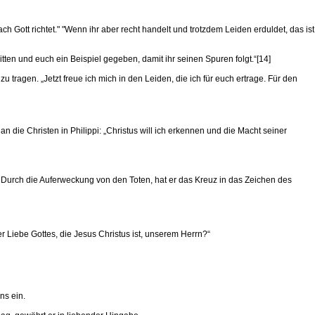
 Gott richtet." "Wenn ihr aber recht handelt und trotzdem Leiden erduldet, das ist
itten und euch ein Beispiel gegeben, damit ihr seinen Spuren folgt.“[14]
ragen. „Jetzt freue ich mich in den Leiden, die ich für euch ertrage. Für den
 die Christen in Philippi: „Christus will ich erkennen und die Macht seiner
s. Durch die Auferweckung von den Toten, hat er das Kreuz in das Zeichen des
Liebe Gottes, die Jesus Christus ist, unserem Herrn?“
ns ein.