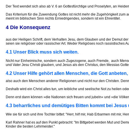
Der Text wendet sich also ab V. 6 an Gottesfürchtige und Proselyten, an Heid
Das Kriterium für die Zuwendung Gottes ist nicht mehr die Zugehörigkeit zum a
meint im biblischen Sinn nichts Erniedrigendes, sondern ist ein Ehrentitel.
4 Die Konsequenz
aus der Heiligen Schrift, dem Verhalten Jesu, dem Glauben und der Demut der 
seien sie religiöser oder rassischer Art. Weder Religiöses noch rassistisches 
4.1 Unser Blick muss sich weiten.
Nicht nur Einheimische, sondern auch Zugezogene, auch Fremde, auch Mensc
und Vater Jesu Christi glauben, und Jesus als den Christus, den Messias Gott
4.2 Unser Hilfe gehört allen Menschen, die Gott anbeten,
also auch den Menschen anderer Religionen und nicht nur den Christen. Denn da
Deshalb wird ein Christ alles tun, um leibliche und seelische Not zu heilen od
Denn erst dann können »die Nationen sich freuen und jubeln« und »die Völker
4.3 beharrliches und demütiges Bitten kommt bei Jesus u
Wie sie für sich und ihre Tochter bittet: "Herr, hilf mir, Hab Erbarmen mit mir
Karl Rahner hat es auf den Punkt gebracht: "Im Bittgebet werden Mut und Demut 
Kinder die besten Lehrmeister."