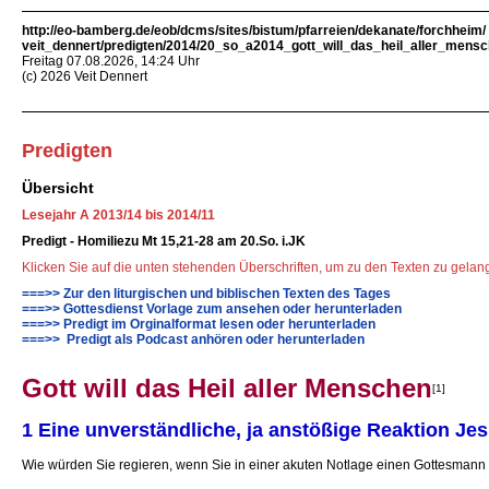
http://eo-bamberg.de/eob/dcms/sites/bistum/pfarreien/dekanate/forchheim/
veit_dennert/predigten/2014/20_so_a2014_gott_will_das_heil_aller_mensc
Freitag 07.08.2026, 14:24 Uhr
(c) 2026 Veit Dennert
Predigten
Übersicht
Lesejahr A 2013/14 bis 2014/11
Predigt - Homiliezu Mt 15,21-28 am 20.So. i.JK
Klicken Sie auf die unten stehenden Überschriften, um zu den Texten zu gela
===>> Zur den liturgischen und biblischen Texten des Tages
===>> Gottesdienst Vorlage zum ansehen oder herunterladen
===>> Predigt im Orginalformat lesen oder herunterladen
===>> Predigt als Podcast anhören oder herunterladen
Gott will das Heil aller Menschen
[1]
1 Eine unverständliche, ja anstößige Reaktion Je
Wie würden Sie regieren, wenn Sie in einer akuten Notlage einen Gottesmann u