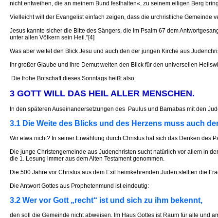
nicht entweihen, die an meinem Bund festhalten«, zu seinem eiligen Berg bringt
Vielleicht will der Evangelist einfach zeigen, dass die urchristliche Gemeinde
Jesus kannte sicher die Bitte des Sängers, die im Psalm 67 dem Antwortgesang
unter allen Völkern sein Heil."[4]
Was aber weitet den Blick Jesu und auch den der jungen Kirche aus Judenchris
Ihr großer Glaube und ihre Demut weiten den Blick für den universellen Heilswil
Die frohe Botschaft dieses Sonntags heißt also:
3 GOTT WILL DAS HEIL ALLER MENSCHEN.
In den späteren Auseinandersetzungen des Paulus und Barnabas mit den Judenchr
3.1 Die Weite des Blicks und des Herzens muss auch der
Wir etwa nicht? In seiner Erwählung durch Christus hat sich das Denken des Pau
Die junge Christengemeinde aus Judenchristen sucht natürlich vor allem in de
die 1. Lesung immer aus dem Alten Testament genommen.
Die 500 Jahre vor Christus aus dem Exil heimkehrenden Juden stellten die Fr
Die Antwort Gottes aus Prophetenmund ist eindeutig:
3.2 Wer vor Gott „recht“ ist und sich zu ihm bekennt,
den soll die Gemeinde nicht abweisen. Im Haus Gottes ist Raum für alle und am S