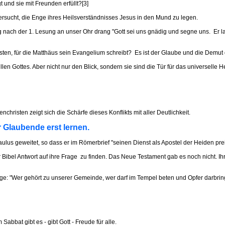
 und sie mit Freunden erfüllt?[3]
 versucht, die Enge ihres Heilsverständnisses Jesus in den Mund zu legen.
 nach der 1. Lesung an unser Ohr drang "Gott sei uns gnädig und segne uns. Er l
ten, für die Matthäus sein Evangelium schreibt? Es ist der Glaube und die Demut 
len Gottes. Aber nicht nur den Blick, sondern sie sind die Tür für das universelle H
isten zeigt sich die Schärfe dieses Konflikts mit aller Deutlichkeit.
 Glaubende erst lernen.
lus geweitet, so dass er im Römerbrief "seinen Dienst als Apostel der Heiden preis
r Bibel Antwort auf ihre Frage zu finden. Das Neue Testament gab es noch nicht. I
age: "Wer gehört zu unserer Gemeinde, wer darf im Tempel beten und Opfer darbri
abbat gibt es - gibt Gott - Freude für alle.