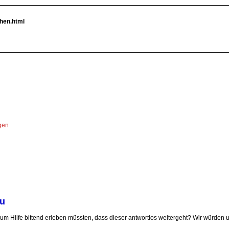
hen.html
ngen
su
m Hilfe bittend erleben müssten, dass dieser antwortlos weitergeht? Wir würden un