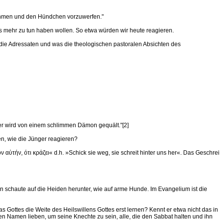
nehmen und den Hündchen vorzuwerfen."
 mehr zu tun haben wollen. So etwa würden wir heute reagieren.
 die Adressaten und was die theologischen pastoralen Absichten des
ter wird von einem schlimmen Dämon gequält."[2]
hen, wie die Jünger reagieren?
ν αὐτήν, ότι κράζει« d.h. »Schick sie weg, sie schreit hinter uns her«. Das Geschrei
an schaute auf die Heiden herunter, wie auf arme Hunde. Im Evangelium ist die
s Gottes die Weite des Heilswillens Gottes erst lernen? Kennt er etwa nicht das in
n Namen lieben, um seine Knechte zu sein, alle, die den Sabbat halten und ihn