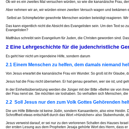
Ob wir es ein zweites Mal versuchen würden, so wie die kananäische Frau, der
Aber nehmen wir an, wir würden einen zweiten Versuch wagen und bekämen ein
Selbst an Schimpfwörter gewohnte Menschen würden beleidigt reagieren. Wir 
Das kann eigentlich nicht die Absicht des Evangelisten sein. Um den Text so 
Evangelisten?
Matthäus schreibt sein Evangelium für Juden, die Christen geworden sind. Das
2 Eine Lehrgeschichte für die judenchristliche G
Es geht hier nicht um irgendeine Hilfe, sondern darum
2.1 Einem Menschen zu helfen, dem damals niemand hel
Von Jesus erwartet die kananäische Frau ein Wunder. So groß ist ihr Glaube, 
Jesus hat die Frau nicht übersehen. Er hat genau gesehen, wer sie ist, und gehö
In der Einheitsübersetzung werden die Jünger mit der Bitte »Befrei sie von ihre
der Frau nervt sie. Sie möchten sie loshaben. So verhalten sich Menschen, die 
2.2 Soll Jesus nur den zum Volk Gottes Gehörenden hel
Die um Hilfe Bittende ist keine Jüdin, sondern Kanaaniterin, also eine Heidin
Schroffheit etwas entschärft durch das Wort »Hündchen« also Stubenhunde, di
Jesus verweist darauf, er sei nur zu den verlorenen Schafen des Hauses Israel 
der ersten Lesung aus dem Propheten Jesaja gehörte Wort des Herrn, dass er 