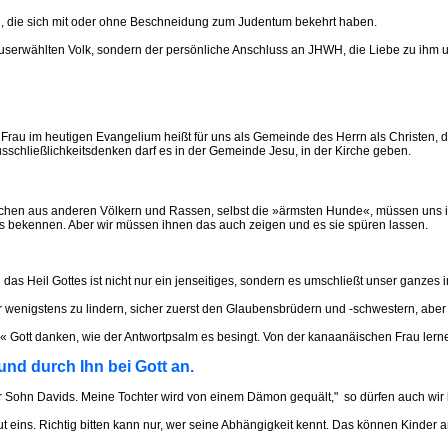
en, die sich mit oder ohne Beschneidung zum Judentum bekehrt haben.
userwählten Volk, sondern der persönliche Anschluss an JHWH, die Liebe zu ihm und
Frau im heutigen Evangelium heißt für uns als Gemeinde des Herrn als Christen, 
Ausschließlichkeitsdenken darf es in der Gemeinde Jesu, in der Kirche geben.
hen aus anderen Völkern und Rassen, selbst die »ärmsten Hunde«, müssen uns i
es bekennen. Aber wir müssen ihnen das auch zeigen und es sie spüren lassen.
s Heil Gottes ist nicht nur ein jenseitiges, sondern es umschließt unser ganzes 
er wenigstens zu lindern, sicher zuerst den Glaubensbrüdern und -schwestern, aber 
« Gott danken, wie der Antwortpsalm es besingt. Von der kanaanäischen Frau lerne
nd durch Ihn bei Gott an.
, Herr Sohn Davids. Meine Tochter wird von einem Dämon gequält," so dürfen auch wir
eins. Richtig bitten kann nur, wer seine Abhängigkeit kennt. Das können Kinder am 