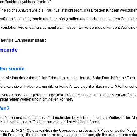
en Tochter psychisch krank ist?
e solche Antwort wie die Frau: "Es ist nicht recht, das Brot den Kindern wegzu
würden Jesus für gemein und hochnäsig halten und mit ihm und seinem Gott nichts
zu verstehen wie er damals gemeint war, müssen wir Folgendes erkunden: Wer sind
 heutige Evangelium ist also
emeinde
fen konnte.
dass sie ihm das zutraut. "Hab Erbarmen mit mir, Herr, du Sohn Davids! Meine Toch
rt, was sie will. Aber warum gibt er keine Antwort, geht einfach weiter? Will er se
r Sorge« positiv reagierend dargestellt. Im Griechischen Urtext aber steht »ἀπόλυso
nicht helfen wollen und nicht helfen können.
fen?
. Die Juden und natürlich auch Judenchristen bezeichneten sich als Gotteskinder. M
e sich von den vom Tisch herunterfallenden Abfällen nähren.
gesandt. (V 24) Ob das wirklich die Überzeugung Jesus ist? Muss er als der Messia
»die Fremden, die sich dem Herrn angeschlossen haben, die ihm dienen und seine