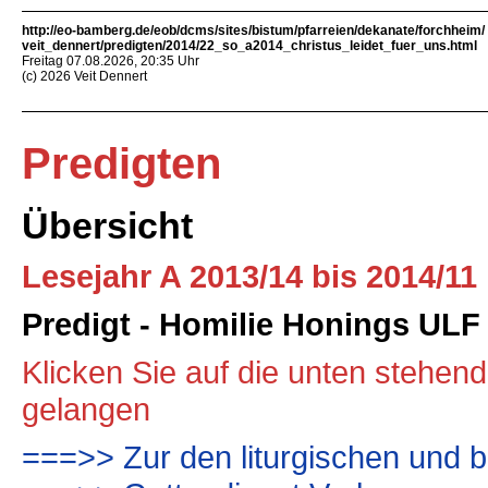
http://eo-bamberg.de/eob/dcms/sites/bistum/pfarreien/dekanate/forchheim/
veit_dennert/predigten/2014/22_so_a2014_christus_leidet_fuer_uns.html
Freitag 07.08.2026, 20:35 Uhr
(c) 2026 Veit Dennert
Predigten
Übersicht
Lesejahr A 2013/14 bis 2014/11
Predigt - Homilie Honings UL
Klicken Sie auf die unten stehen
gelangen
===>> Zur den liturgischen und b