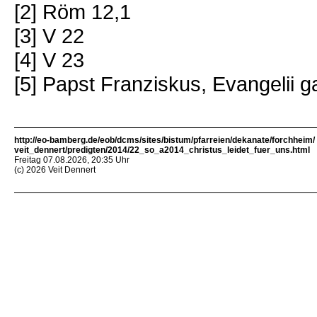
[2] Röm 12,1
[3] V 22
[4] V 23
[5] Papst Franziskus, Evangelii 
http://eo-bamberg.de/eob/dcms/sites/bistum/pfarreien/dekanate/forchheim/
veit_dennert/predigten/2014/22_so_a2014_christus_leidet_fuer_uns.html
Freitag 07.08.2026, 20:35 Uhr
(c) 2026 Veit Dennert