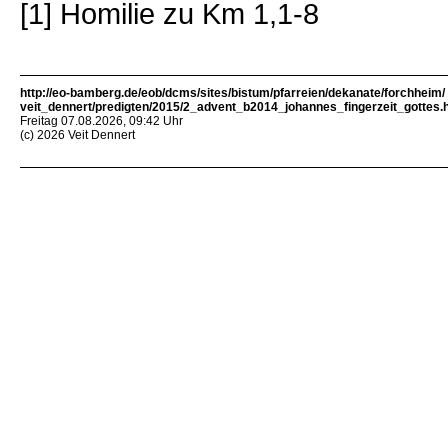
[1] Homilie zu Km 1,1-8
http://eo-bamberg.de/eob/dcms/sites/bistum/pfarreien/dekanate/forchheim/
veit_dennert/predigten/2015/2_advent_b2014_johannes_fingerzeit_gottes.
Freitag 07.08.2026, 09:42 Uhr
(c) 2026 Veit Dennert