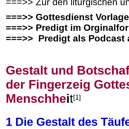
===>> Zur den liturgischen u
===>> Gottesdienst Vorlag
===>> Predigt im Orginalfo
===>> Predigt als Podcast 
Gestalt und Botscha
der Fingerzeig Gotte
Menschhe
i
t
[1]
1 Die Gestalt des Täuf