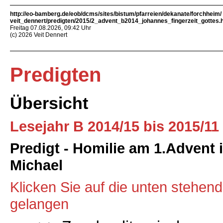
http://eo-bamberg.de/eob/dcms/sites/bistum/pfarreien/dekanate/forchheim/
veit_dennert/predigten/2015/2_advent_b2014_johannes_fingerzeit_gottes.
Freitag 07.08.2026, 09:42 Uhr
(c) 2026 Veit Dennert
Predigten
Übersicht
Lesejahr B 2014/15 bis 2015/11
Predigt - Homilie am 1.Advent
Michael
Klicken Sie auf die unten stehen
gelangen