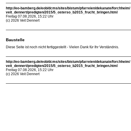
http://eo-bamberg.de/eob/dcms/sites/bistum/pfarreien/dekanate/forchheim/
veit_dennert/predigten/2015/5_osterso_b2015_frucht_bringen.html
Freitag 07.08.2026, 15:22 Uhr
(c) 2026 Veit Dennert
Baustelle
Diese Seite ist noch nicht fertiggestellt - Vielen Dank für Ihr Verständnis.
http://eo-bamberg.de/eob/dcms/sites/bistum/pfarreien/dekanate/forchheim/
veit_dennert/predigten/2015/5_osterso_b2015_frucht_bringen.html
Freitag 07.08.2026, 15:22 Uhr
(c) 2026 Veit Dennert