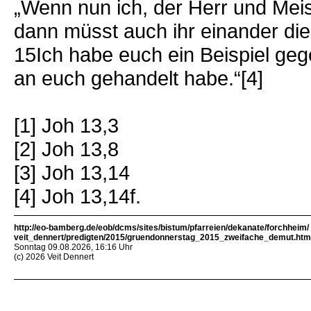
„Wenn nun ich, der Herr und Mei
dann müsst auch ihr einander di
15Ich habe euch ein Beispiel gege
an euch gehandelt habe.“[4]
[1] Joh 13,3
[2] Joh 13,8
[3] Joh 13,14
[4] Joh 13,14f.
http://eo-bamberg.de/eob/dcms/sites/bistum/pfarreien/dekanate/forchheim/
veit_dennert/predigten/2015/gruendonnerstag_2015_zweifache_demut.htm
Sonntag 09.08.2026, 16:16 Uhr
(c) 2026 Veit Dennert