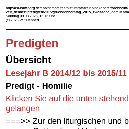
http://eo-bamberg.de/eob/dcms/sites/bistum/pfarreien/dekanate/forchheim/
veit_dennert/predigten/2015/gruendonnerstag_2015_zweifache_demut.htm
Sonntag 09.08.2026, 16:16 Uhr
(c) 2026 Veit Dennert
Predigten
Übersicht
Lesejahr B 2014/12 bis 2015/11
Predigt - Homilie
Klicken Sie auf die unten stehen
gelangen
===>> Zur den liturgischen und b