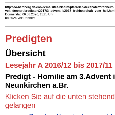
http://eo-bamberg.de/eob/dcms/sites/bistum/pfarreien/dekanate/forchheim/
veit_dennert/predigten/2017/3_advent_b2017_frohbotschaft_vom_heil.htm
Donnerstag 06.08.2026, 11:25 Uhr
(c) 2026 Veit Dennert
Predigten
Übersicht
Lesejahr A 2016/12 bis 2017/11
Predigt - Homilie am 3.Advent 
Neunkirchen a.Br.
Klicken Sie auf die unten stehen
gelangen