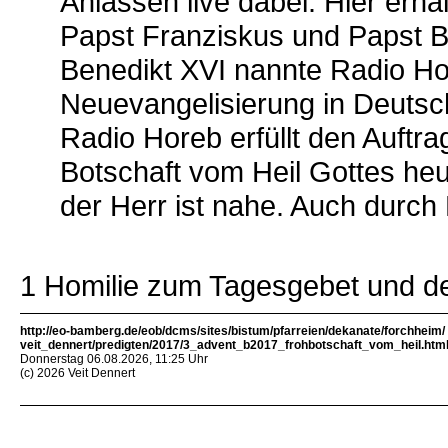
Anlässen live dabei. Hier erha
Papst Franziskus und Papst B
Benedikt XVI nannte Radio Hor
Neuevangelisierung in Deutsc
Radio Horeb erfüllt den Auftr
Botschaft vom Heil Gottes heut
der Herr ist nahe. Auch durch
1 Homilie zum Tagesgebet und d
http://eo-bamberg.de/eob/dcms/sites/bistum/pfarreien/dekanate/forchheim/
veit_dennert/predigten/2017/3_advent_b2017_frohbotschaft_vom_heil.htm
Donnerstag 06.08.2026, 11:25 Uhr
(c) 2026 Veit Dennert