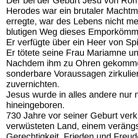
Der bei der Geburt Jesu von Rom
Herodes war ein brutaler Macht
erregte, war des Lebens nicht me
blutigen Weg dieses Emporkömmli
Er verfügte über ein Heer von Spi
Er tötete seine Frau Mariamne un
Nachdem ihm zu Ohren gekomme
sonderbare Voraussagen zirkulier
zuvernichten.
Jesus wurde in alles andere nur 
hineingeboren.
730 Jahre vor seiner Geburt ver
verwüsteten Land, einem verängst
Gerechtigkeit, Frieden und Freude