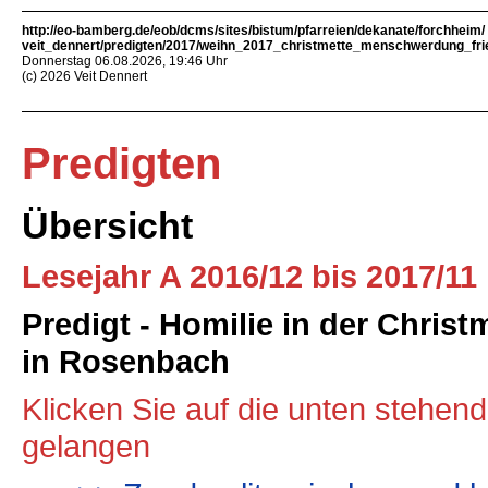
http://eo-bamberg.de/eob/dcms/sites/bistum/pfarreien/dekanate/forchheim/
veit_dennert/predigten/2017/weihn_2017_christmette_menschwerdung_fri
Donnerstag 06.08.2026, 19:46 Uhr
(c) 2026 Veit Dennert
Predigten
Übersicht
Lesejahr A 2016/12 bis 2017/11
Predigt - Homilie in der Chris
in Rosenbach
Klicken Sie auf die unten stehen
gelangen