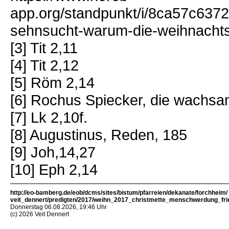
app.org/standpunkt/i/8ca57c637
sehnsucht-warum-die-weihnachtsz
[3] Tit 2,11
[4] Tit 2,12
[5] Röm 2,14
[6] Rochus Spiecker, die wachsa
[7] Lk 2,10f.
[8] Augustinus, Reden, 185
[9] Joh,14,27
[10] Eph 2,14
http://eo-bamberg.de/eob/dcms/sites/bistum/pfarreien/dekanate/forchheim/
veit_dennert/predigten/2017/weihn_2017_christmette_menschwerdung_fri
Donnerstag 06.08.2026, 19:46 Uhr
(c) 2026 Veit Dennert