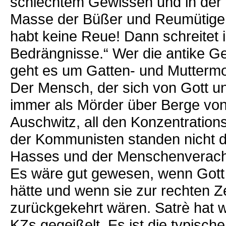
schlechtem Gewissen und in der R
Masse der Büßer und Reumütigen.
habt keine Reue! Dann schreitet i
Bedrängnisse.“ Wer die antike Ges
geht es um Gatten- und Muttermo
Der Mensch, der sich von Gott un
immer als Mörder über Berge von
Auschwitz, all den Konzentration
der Kommunisten standen nicht d
Hasses und der Menschenveracht
Es wäre gut gewesen, wenn Gott
hätte und wenn sie zur rechten Z
zurückgekehrt wären. Satrè hat 
KZs gegeißelt. Es ist die typisc