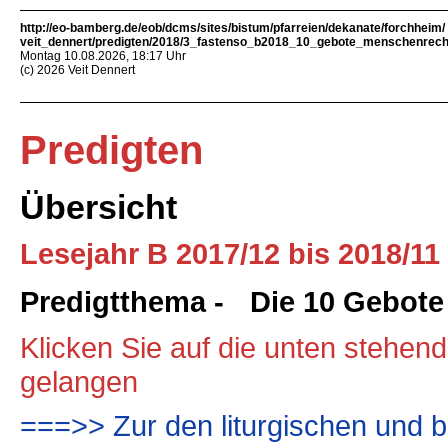
http://eo-bamberg.de/eob/dcms/sites/bistum/pfarreien/dekanate/forchheim/
veit_dennert/predigten/2018/3_fastenso_b2018_10_gebote_menschenrech
Montag 10.08.2026, 18:17 Uhr
(c) 2026 Veit Dennert
Predigten
Übersicht
Lesejahr B 2017/12 bis 2018/11
Predigtthema - Die 10 Gebote
Klicken Sie auf die unten stehen
gelangen
===>> Zur den liturgischen und b