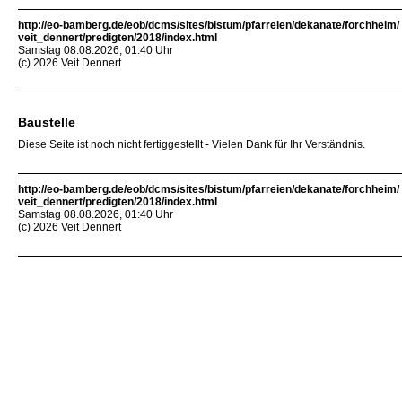
http://eo-bamberg.de/eob/dcms/sites/bistum/pfarreien/dekanate/forchheim/
veit_dennert/predigten/2018/index.html
Samstag 08.08.2026, 01:40 Uhr
(c) 2026 Veit Dennert
Baustelle
Diese Seite ist noch nicht fertiggestellt - Vielen Dank für Ihr Verständnis.
http://eo-bamberg.de/eob/dcms/sites/bistum/pfarreien/dekanate/forchheim/
veit_dennert/predigten/2018/index.html
Samstag 08.08.2026, 01:40 Uhr
(c) 2026 Veit Dennert