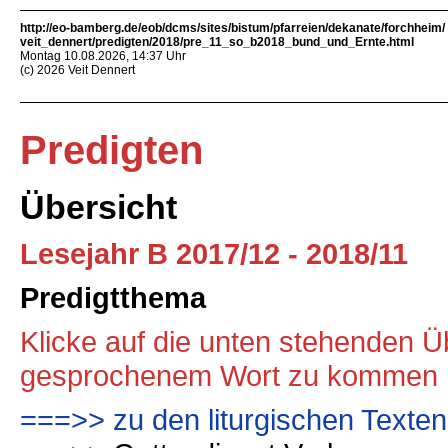
http://eo-bamberg.de/eob/dcms/sites/bistum/pfarreien/dekanate/forchheim/
veit_dennert/predigten/2018/pre_11_so_b2018_bund_und_Ernte.html
Montag 10.08.2026, 14:37 Uhr
(c) 2026 Veit Dennert
Predigten
Übersicht
Lesejahr B 2017/12 - 2018/11
Predigtthema
Klicke auf die unten stehenden Üb
gesprochenem Wort zu kommen
===>> zu den liturgischen Texte