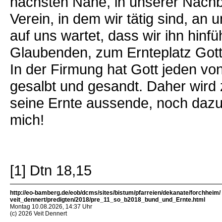
nächsten Nähe, in unserer Nachb
Verein, in dem wir tätig sind, an
auf uns wartet, dass wir ihn hin
Glaubenden, zum Ernteplatz Gott
In der Firmung hat Gott jeden vo
gesalbt und gesandt. Daher wird z
seine Ernte aussende, noch dazu
mich!
[1] Dtn 18,15
http://eo-bamberg.de/eob/dcms/sites/bistum/pfarreien/dekanate/forchheim/
veit_dennert/predigten/2018/pre_11_so_b2018_bund_und_Ernte.html
Montag 10.08.2026, 14:37 Uhr
(c) 2026 Veit Dennert