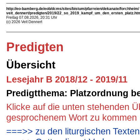
http://eo-bamberg.de/eob/dcms/sites/bistum/pfarreien/dekanate/forchheim/
veit_dennert/predigten/2019/22_so_2019_kampf_um_den_ersten_platz.ht
Freitag 07.08.2026, 20:31 Uhr
(c) 2026 Veit Dennert
Predigten
Übersicht
Lesejahr B 2018/12 - 2019/11
Predigtthema: Platzordnung be
Klicke auf die unten stehenden Üb
gesprochenem Wort zu kommen
===>> zu den liturgischen Texte