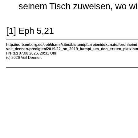
seinem Tisch zuweisen, wo wir
[1] Eph 5,21
http://eo-bamberg.de/eob/dcms/sites/bistum/pfarreien/dekanate/forchheim/
veit_dennert/predigten/2019/22_so_2019_kampf_um_den_ersten_platz.ht
Freitag 07.08.2026, 20:31 Uhr
(c) 2026 Veit Dennert