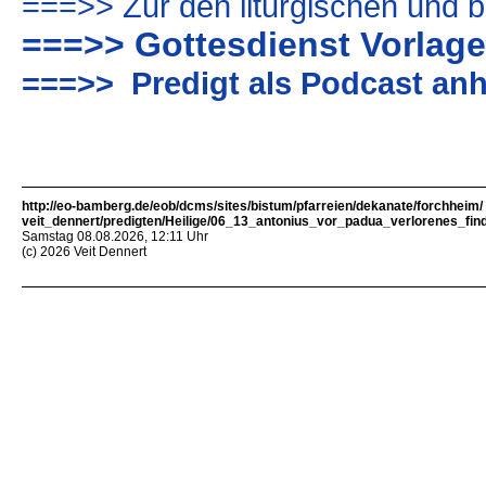
===>> Zur den liturgischen und b
===>> Gottesdienst Vorlag
===>> Predigt als Podcast anh
http://eo-bamberg.de/eob/dcms/sites/bistum/pfarreien/dekanate/forchheim/
veit_dennert/predigten/Heilige/06_13_antonius_vor_padua_verlorenes_fin
Samstag 08.08.2026, 12:11 Uhr
(c) 2026 Veit Dennert