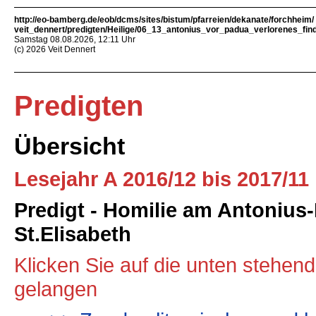
http://eo-bamberg.de/eob/dcms/sites/bistum/pfarreien/dekanate/forchheim/
veit_dennert/predigten/Heilige/06_13_antonius_vor_padua_verlorenes_fin
Samstag 08.08.2026, 12:11 Uhr
(c) 2026 Veit Dennert
Predigten
Übersicht
Lesejahr A 2016/12 bis 2017/11
Predigt - Homilie am Antonius-
St.Elisabeth
Klicken Sie auf die unten stehen
gelangen