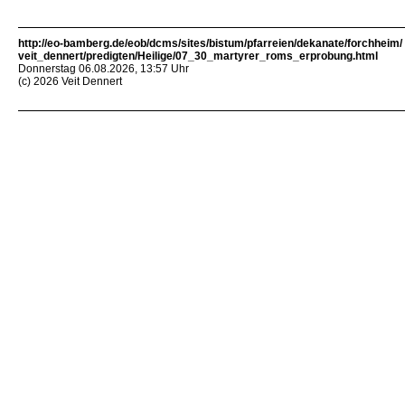
http://eo-bamberg.de/eob/dcms/sites/bistum/pfarreien/dekanate/forchheim/
veit_dennert/predigten/Heilige/07_30_martyrer_roms_erprobung.html
Donnerstag 06.08.2026, 13:57 Uhr
(c) 2026 Veit Dennert