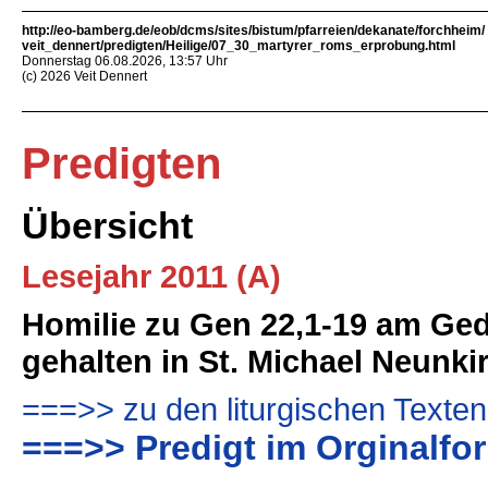
http://eo-bamberg.de/eob/dcms/sites/bistum/pfarreien/dekanate/forchheim/
veit_dennert/predigten/Heilige/07_30_martyrer_roms_erprobung.html
Donnerstag 06.08.2026, 13:57 Uhr
(c) 2026 Veit Dennert
Predigten
Übersicht
Lesejahr 2011 (A)
Homilie zu Gen 22,1-19 am Ged
gehalten in St. Michael Neunki
===>> zu den liturgischen Texten
===>> Predigt im Orginalfo