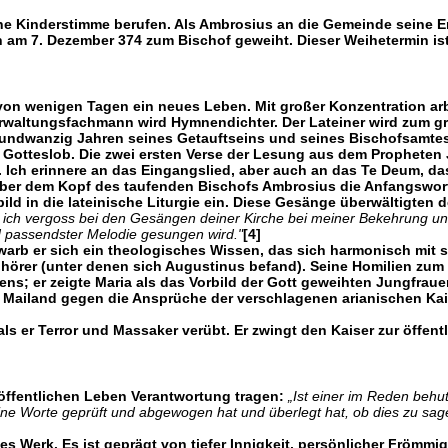
 Kinderstimme berufen. Als Ambrosius an die Gemeinde seine Erma
h am 7. Dezember 374 zum Bischof geweiht. Dieser Weihetermin is
on wenigen Tagen ein neues Leben. Mit großer Konzentration arbei
Verwaltungsfachmann wird Hymnendichter. Der Lateiner wird zum g
eiundwanzig Jahren seines Getauftseins und seines Bischofsamtes 
otteslob. Die zwei ersten Verse der Lesung aus dem Propheten J
Ich erinnere an das Eingangslied, aber auch an das Te Deum, das
 über dem Kopf des taufenden Bischofs Ambrosius die Anfangswo
ld in die lateinische Liturgie ein. Diese Gesänge überwältigten
e ich vergoss bei den Gesängen deiner Kirche bei meiner Bekehrung un
d passendster Melodie gesungen wird."
[4]
warb er sich ein theologisches Wissen, das sich harmonisch mit s
hörer (unter denen sich Augustinus befand). Seine Homilien zum
ns; er zeigte Maria als das Vorbild der Gott geweihten Jungfraue
von Mailand gegen die Ansprüche der verschlagenen arianischen Kais
ls er Terror und Massaker verübt. Er zwingt den Kaiser zur öffen
 im öffentlichen Leben Verantwortung tragen:
„Ist einer im Reden behu
ine Worte geprüft und abgewogen hat und überlegt hat, ob dies zu sag
 Werk. Es ist geprägt von tiefer Innigkeit, persönlicher Frömmigk