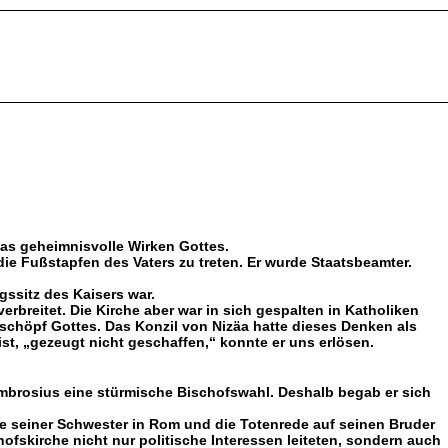
as geheimnisvolle Wirken Gottes.
ie Fußstapfen des Vaters zu treten. Er wurde Staatsbeamter.
gssitz des Kaisers war.
erbreitet. Die Kirche aber war in sich gespalten in Katholiken
eschöpf Gottes. Das Konzil von Nizäa hatte dieses Denken als
ist, „gezeugt nicht geschaffen,“ konnte er uns erlösen.
Ambrosius eine stürmische Bischofswahl. Deshalb begab er sich
he seiner Schwester in Rom und die Totenrede auf seinen Bruder
fskirche nicht nur politische Interessen leiteten, sondern auch