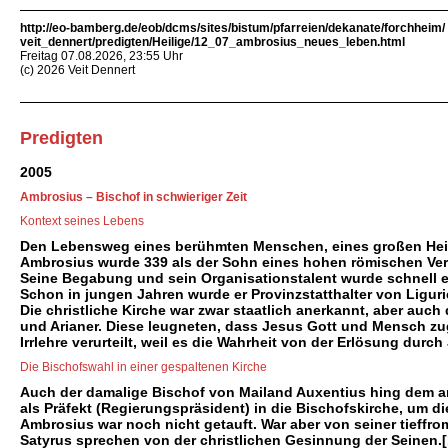
http://eo-bamberg.de/eob/dcms/sites/bistum/pfarreien/dekanate/forchheim/
veit_dennert/predigten/Heilige/12_07_ambrosius_neues_leben.html
Freitag 07.08.2026, 23:55 Uhr
(c) 2026 Veit Dennert
Predigten
2005
Ambrosius – Bischof in schwieriger Zeit
Kontext seines Lebens
Den Lebensweg eines berühmten Menschen, eines großen Heili
Ambrosius wurde 339 als der Sohn eines hohen römischen Verwa
Seine Begabung und sein Organisationstalent wurde schnell e
Schon in jungen Jahren wurde er Provinzstatthalter von Liguri
Die christliche Kirche war zwar staatlich anerkannt, aber auch
und Arianer. Diese leugneten, dass Jesus Gott und Mensch zug
Irrlehre verurteilt, weil es die Wahrheit von der Erlösung dur
Die Bischofswahl in einer gespaltenen Kirche
Auch der damalige Bischof von Mailand Auxentius hing dem ar
als Präfekt (Regierungspräsident) in die Bischofskirche, um 
Ambrosius war noch nicht getauft. War aber von seiner tieffr
Satyrus sprechen von der christlichen Gesinnung der Seinen.[1