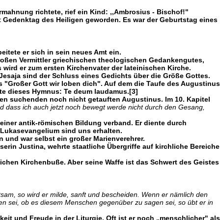
hnung richtete, rief ein Kind: ,,Ambrosius - Bischof!"
t Gedenktag des Heiligen geworden. Es war der Geburtstag eines
tete er sich in sein neues Amt ein.
roßen Vermittler griechischen theologischen Gedankengutes,
wird er zum ersten Kirchenvater der lateinischen Kirche.
esaja sind der Schluss eines Gedichts über die Größe Gottes.
 "Großer Gott wir loben dich". Auf dem die Taufe des Augustinus
rte dieses Hymnus: Te deum laudamus.[3]
 den suchenden noch nicht getauften Augustinus. Im 10. Kapitel
d dass ich auch jetzt noch bewegt werde nicht durch den Gesang,
einer antik-römischen Bildung verband. Er diente durch
 Lukasevangelium sind uns erhalten.
n und war selbst ein großer Marienverehrer.
erin Justina, wehrte staatliche Übergriffe auf kirchliche Bereiche
tlichen Kirchenbuße. Aber seine Waffe ist das Schwert des Geistes
tsam, so wird er milde, sanft und bescheiden. Wenn er nämlich den
en sei, ob es diesem Menschen gegenüber zu sagen sei, so übt er in
eit und Freude in der Liturgie. Oft ist er noch „menschlicher" als