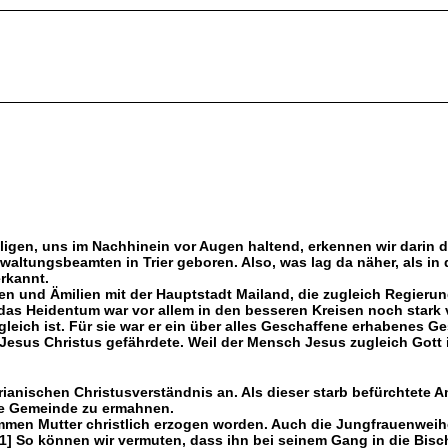
gen, uns im Nachhinein vor Augen haltend, erkennen wir darin d
ltungsbeamten in Trier geboren. Also, was lag da näher, als in d
rkannt.
en und Ämilien mit der Hauptstadt Mailand, die zugleich Regierun
 das Heidentum war vor allem in den besseren Kreisen noch stark v
leich ist. Für sie war er ein über alles Geschaffene erhabenes G
ch Jesus Christus gefährdete. Weil der Mensch Jesus zugleich Gott 
ianischen Christusverständnis an. Als dieser starb befürchtete 
die Gemeinde zu ermahnen.
ommen Mutter christlich erzogen worden. Auch die Jungfrauenwei
] So können wir vermuten, dass ihn bei seinem Gang in die Bischo