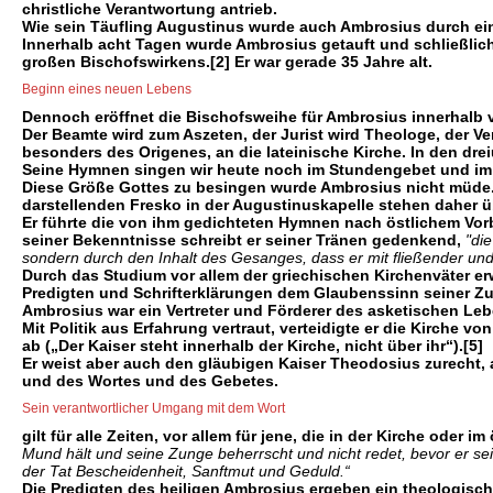
christliche Verantwortung antrieb.
Wie sein Täufling Augustinus wurde auch Ambrosius durch eine
Innerhalb acht Tagen wurde Ambrosius getauft und schließlic
großen Bischofswirkens.[2] Er war gerade 35 Jahre alt.
Beginn eines neuen Lebens
Dennoch eröffnet die Bischofsweihe für Ambrosius innerhalb v
Der Beamte wird zum Aszeten, der Jurist wird Theologe, der 
besonders des Origenes, an die lateinische Kirche. In den dr
Seine Hymnen singen wir heute noch im Stundengebet und im G
Diese Größe Gottes zu besingen wurde Ambrosius nicht müde. 
darstellenden Fresko in der Augustinuskapelle stehen daher
Er führte die von ihm gedichteten Hymnen nach östlichem Vorbi
seiner Bekenntnisse schreibt er seiner Tränen gedenkend,
"di
sondern durch den Inhalt des Gesanges, dass er mit fließender un
Durch das Studium vor allem der griechischen Kirchenväter er
Predigten und Schrifterklärungen dem Glaubenssinn seiner Zu
Ambrosius war ein Vertreter und Förderer des asketischen Lebe
Mit Politik aus Erfahrung vertraut, verteidigte er die Kirche 
ab („Der Kaiser steht innerhalb der Kirche, nicht über ihr“).[5]
Er weist aber auch den gläubigen Kaiser Theodosius zurecht, a
und des Wortes und des Gebetes.
Sein verantwortlicher Umgang mit dem Wort
gilt für alle Zeiten, vor allem für jene, die in der Kirche oder
Mund hält und seine Zunge beherrscht und nicht redet, bevor er se
der Tat Bescheidenheit, Sanftmut und Geduld.“
Die Predigten des heiligen Ambrosius ergeben ein theologisches