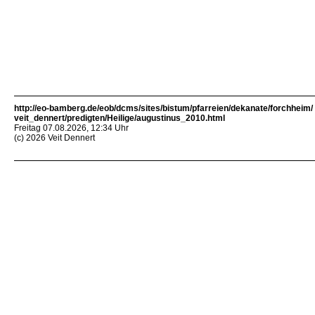
http://eo-bamberg.de/eob/dcms/sites/bistum/pfarreien/dekanate/forchheim/
veit_dennert/predigten/Heilige/augustinus_2010.html
Freitag 07.08.2026, 12:34 Uhr
(c) 2026 Veit Dennert