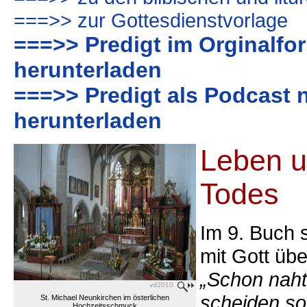
===>> zur Gottesdienstvorlage
===>> Predigt im Orginalfor
herunterladen
===>> Predigt als Podcast 
herunterladen
Leben u
Todes
Im 9. Buch 
mit Gott üb
„Schon naht
vd2010
scheiden sol
St. Michael Neunkirchen im österlichen
Hochzeitsschmuck