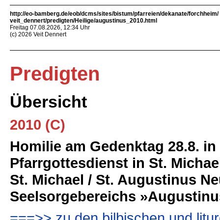
http://eo-bamberg.de/eob/dcms/sites/bistum/pfarreien/dekanate/forchheim/
veit_dennert/predigten/Heilige/augustinus_2010.html
Freitag 07.08.2026, 12:34 Uhr
(c) 2026 Veit Dennert
Predigten
Übersicht
2010 (C)
Homilie am Gedenktag 28.8. i
Pfarrgottesdienst in St. Michael
St. Michael / St. Augustinus N
Seelsorgebereichs »Augustinus
===>> zu den bilbischen und litu