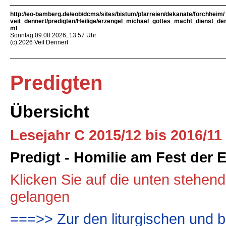
http://eo-bamberg.de/eob/dcms/sites/bistum/pfarreien/dekanate/forchheim/
veit_dennert/predigten/Heilige/erzengel_michael_gottes_macht_dienst_der
ml
Sonntag 09.08.2026, 13:57 Uhr
(c) 2026 Veit Dennert
Predigten
Übersicht
Lesejahr C 2015/12 bis 2016/11
Predigt - Homilie am Fest der 
Klicken Sie auf die unten stehen
gelangen
===>> Zur den liturgischen und b