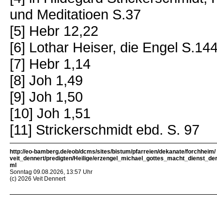
und Meditatioen S.37
[5] Hebr 12,22
[6] Lothar Heiser, die Engel S.14
[7] Hebr 1,14
[8] Joh 1,49
[9] Joh 1,50
[10] Joh 1,51
[11] Strickerschmidt ebd. S. 97
http://eo-bamberg.de/eob/dcms/sites/bistum/pfarreien/dekanate/forchheim/
veit_dennert/predigten/Heilige/erzengel_michael_gottes_macht_dienst_der
ml
Sonntag 09.08.2026, 13:57 Uhr
(c) 2026 Veit Dennert