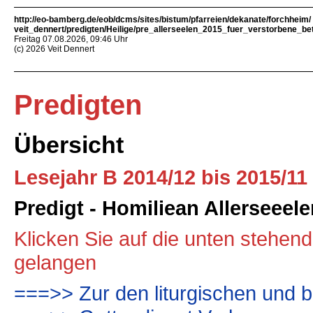
http://eo-bamberg.de/eob/dcms/sites/bistum/pfarreien/dekanate/forchheim/
veit_dennert/predigten/Heilige/pre_allerseelen_2015_fuer_verstorbene_be
Freitag 07.08.2026, 09:46 Uhr
(c) 2026 Veit Dennert
Predigten
Übersicht
Lesejahr B 2014/12 bis 2015/11
Predigt - Homiliean Allerseeel
Klicken Sie auf die unten stehen
gelangen
===>> Zur den liturgischen und b