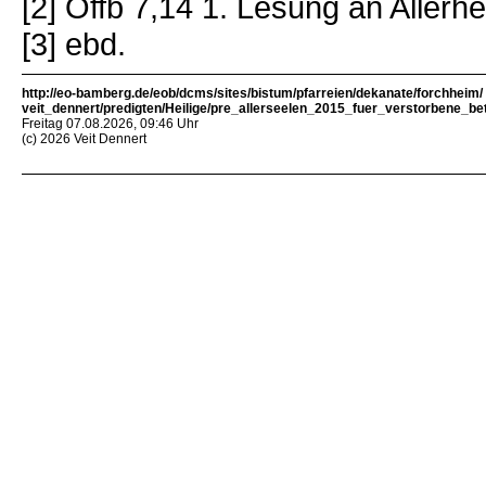
[2] Offb 7,14 1. Lesung an Allerhe
[3] ebd.
http://eo-bamberg.de/eob/dcms/sites/bistum/pfarreien/dekanate/forchheim/
veit_dennert/predigten/Heilige/pre_allerseelen_2015_fuer_verstorbene_be
Freitag 07.08.2026, 09:46 Uhr
(c) 2026 Veit Dennert