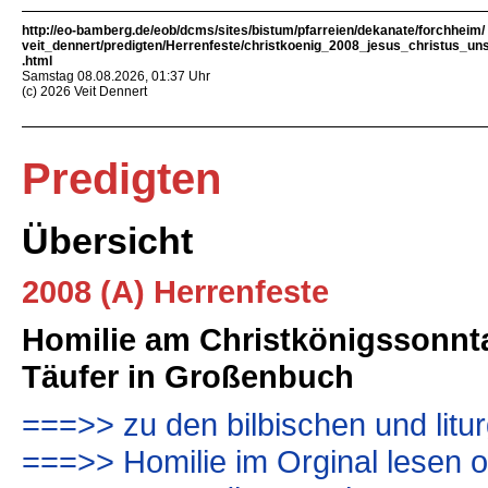
http://eo-bamberg.de/eob/dcms/sites/bistum/pfarreien/dekanate/forchheim/
veit_dennert/predigten/Herrenfeste/christkoenig_2008_jesus_christus_un
.html
Samstag 08.08.2026, 01:37 Uhr
(c) 2026 Veit Dennert
Predigten
Übersicht
2008 (A) Herrenfeste
Homilie am Christkönigssonntag
Täufer in Großenbuch
===>> zu den bilbischen und lit
===>> Homilie im Orginal lesen 