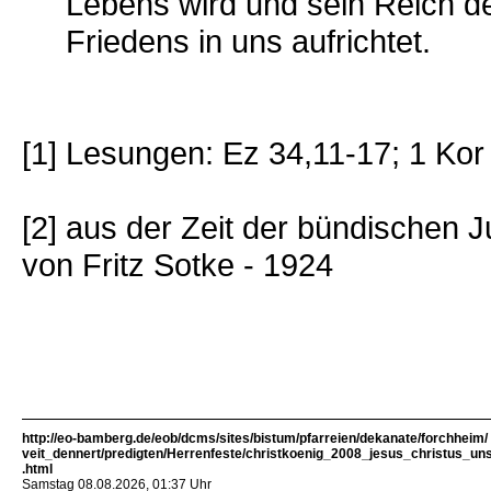
Lebens wird und sein Reich de
Friedens in uns aufrichtet.
[1] Lesungen: Ez 34,11-17; 1 Kor
[2] aus der Zeit der bündischen J
von Fritz Sotke - 1924
http://eo-bamberg.de/eob/dcms/sites/bistum/pfarreien/dekanate/forchheim/
veit_dennert/predigten/Herrenfeste/christkoenig_2008_jesus_christus_un
.html
Samstag 08.08.2026, 01:37 Uhr