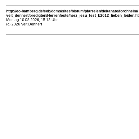
http://eo-bamberg.de/eob/dcms/sites/bistum/pfarreien/dekanate/forchheim/
veit_dennert/predigten/Herrenfeste/herz_jesu_fest_b2012_lieben_leiden.h
Montag 10.08.2026, 15:13 Uhr
(c) 2026 Veit Dennert