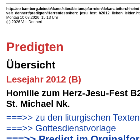
http://eo-bamberg.de/eob/dcms/sites/bistum/pfarreien/dekanate/forchheim/
veit_dennert/predigten/Herrenfeste/herz_jesu_fest_b2012_lieben_leiden.h
Montag 10.08.2026, 15:13 Uhr
(c) 2026 Veit Dennert
Predigten
Übersicht
Lesejahr 2012 (B)
Homilie zum Herz-Jesu-Fest B
St. Michael Nk.
===>> zu den liturgischen Texten
===>> Gottesdienstvorlage
===>> Predigt im Orginalfo