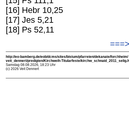
[15] Ps 111,1
[16] Hebr 10,25
[17] Jes 5,21
[18] Ps 52,11
===>
http://eo-bamberg.de/eob/dcms/sites/bistum/pfarreien/dekanate/forchheim/
veit_dennert/predigten/Kirchweih-Titularfeste/kirchw_schnaid_2011_selig.
Samstag 08.08.2026, 18:23 Uhr
(c) 2026 Veit Dennert