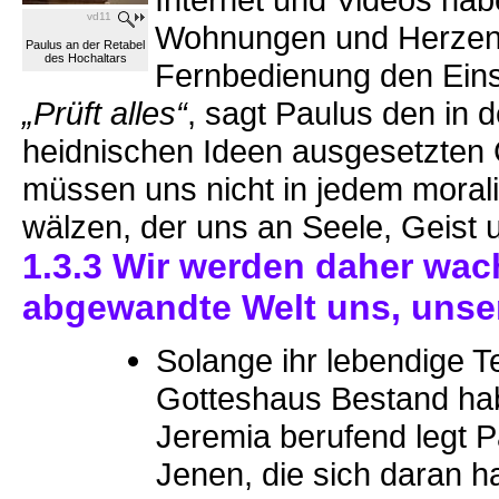
vd11
Wohnungen und Herzen. E
Paulus an der Retabel
des Hochaltars
Fernbedienung den Eins
„Prüft alles“
, sagt Paulus den in 
heidnischen Ideen ausgesetzten 
müssen uns nicht in jedem moral
wälzen, der uns an Seele, Geist 
1.3.3 Wir werden daher wac
abgewandte Welt uns, unser
Solange ihr lebendige T
Gotteshaus Bestand hab
Jeremia berufend legt P
Jenen, die sich daran ha