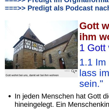
===>> Predigt als Podcast nac
Gott w
ihm w
1 Gott
1.1 Im 
lass i
vd11
Gott wohnt bei uns, damit wir bei ihm wohnen
sein."
In jeden Menschen hat Gott d
hineingelegt. Ein Menschenki