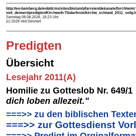
http://eo-bamberg.de/eob/dcms/sites/bistum/pfarreien/dekanate/forchheim/
veit_dennert/predigten/Kirchweih-Titularfeste/kirchw_schnaid_2011_selig.
Samstag 08.08.2026, 18:23 Uhr
(c) 2026 Veit Dennert
Predigten
Übersicht
Lesejahr 2011(A)
Homilie zu Gotteslob Nr. 649/1
dich loben allezeit."
===>> zu den biblischen Texte
===>> zur Gottesdienst Vor
===>> Predigt im Orginalforma