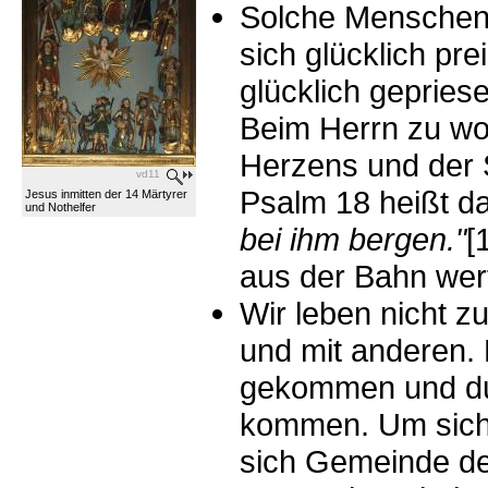
Solche Menschen 
sich glücklich pr
glücklich gepries
Beim Herrn zu wo
Herzens und der 
vd11
Psalm 18 heißt d
Jesus inmitten der 14 Märtyrer
und Nothelfer
bei ihm bergen."
[
aus der Bahn wer
Wir leben nicht z
und mit anderen.
gekommen und du
kommen. Um sich 
sich Gemeinde de