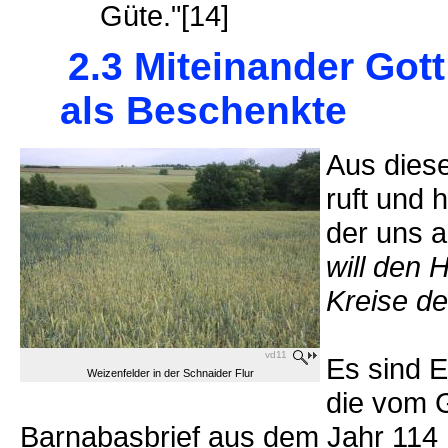
Güte."[14]
2.3 Miteinander Gott
als Beschenkte
Aus dies
ruft und 
der uns a
will den 
Kreise d
vd11
Es sind E
Weizenfelder in der Schnaider Flur
die vom G
Barnabasbrief aus dem Jahr 114 