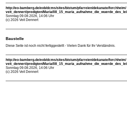
http://eo-bamberg.de/eob/dcms/sites/bistum/pfarreien/dekanate/forchheim/
veit_dennert/predigten/Maria/08_15_maria_aufnahme_die_wuerde_des_lei
Sonntag 09.08.2026, 14:06 Uhr
(c) 2026 Veit Dennert
Baustelle
Diese Seite ist noch nicht fertiggestellt - Vielen Dank für Ihr Verständnis.
http://eo-bamberg.de/eob/dcms/sites/bistum/pfarreien/dekanate/forchheim/
veit_dennert/predigten/Maria/08_15_maria_aufnahme_die_wuerde_des_lei
Sonntag 09.08.2026, 14:06 Uhr
(c) 2026 Veit Dennert