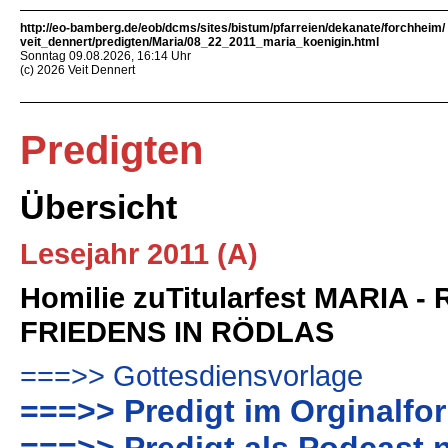
http://eo-bamberg.de/eob/dcms/sites/bistum/pfarreien/dekanate/forchheim/
veit_dennert/predigten/Maria/08_22_2011_maria_koenigin.html
Sonntag 09.08.2026, 16:14 Uhr
(c) 2026 Veit Dennert
Predigten
Übersicht
Lesejahr 2011 (A)
Homilie zuTitularfest MARIA 
FRIEDENS IN RÖDLAS
===>> Gottesdiensvorlage
===>> Predigt im Orginalfo