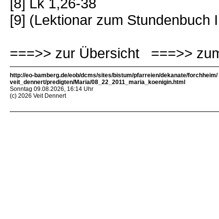
[8] Lk 1,26-38
[9] (Lektionar zum Stundenbuch I
===>> zur Übersicht ===>> zum
http://eo-bamberg.de/eob/dcms/sites/bistum/pfarreien/dekanate/forchheim/
veit_dennert/predigten/Maria/08_22_2011_maria_koenigin.html
Sonntag 09.08.2026, 16:14 Uhr
(c) 2026 Veit Dennert