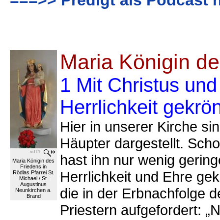
===>> Predigt als Podcast 
Maria Königin de
1 Mit Christus und
Herrlichkeit gekrön
Hier in unserer Kirche si
Häupter dargestellt. Sc
vd11
hast ihn nur wenig gering
Maria Königin des
Friedens in
Herrlichkeit und Ehre ge
Rödlas Pfarrei St.
Michael / St.
Augustinus
die in der Erbnachfolge 
Neunkirchen a.
Brand
Priestern aufgefordert: „