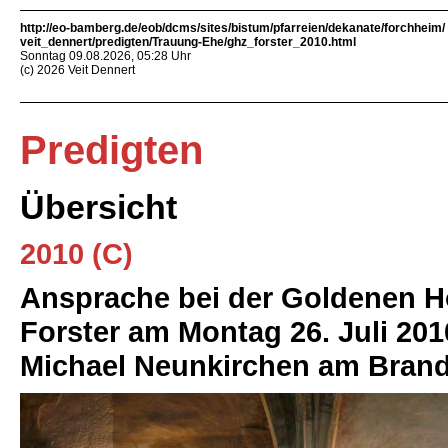
http://eo-bamberg.de/eob/dcms/sites/bistum/pfarreien/dekanate/forchheim/
veit_dennert/predigten/Trauung-Ehe/ghz_forster_2010.html
Sonntag 09.08.2026, 05:28 Uhr
(c) 2026 Veit Dennert
Predigten
Übersicht
2010 (C)
Ansprache bei der Goldenen H
Forster am Montag 26. Juli 201
Michael Neunkirchen am Bran