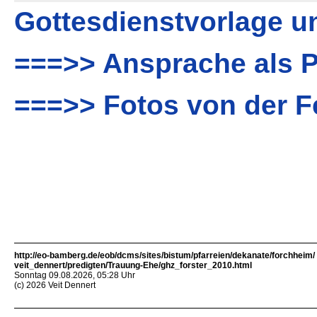
Gottesdienstvorlage u
===>> Ansprache als 
===>> Fotos von der F
http://eo-bamberg.de/eob/dcms/sites/bistum/pfarreien/dekanate/forchheim/
veit_dennert/predigten/Trauung-Ehe/ghz_forster_2010.html
Sonntag 09.08.2026, 05:28 Uhr
(c) 2026 Veit Dennert