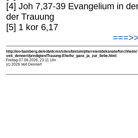
[4] Joh 7,37-39 Evangelium in d
der Trauung
[5] 1 kor 6,17
===>>
http://eo-bamberg.de/eob/dcms/sites/bistum/pfarreien/dekanate/forchheim/
veit_dennert/predigten/Trauung-Ehe/hz_ganz_ja_zur_liebe.html
Freitag 07.08.2026, 23:11 Uhr
(c) 2026 Veit Dennert