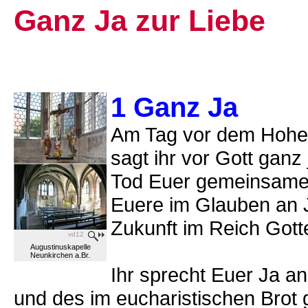
Ganz Ja zur Liebe
1 Ganz Ja
Am Tag vor dem Hohen 
sagt ihr vor Gott ganz
Tod Euer gemeinsames
Euere im Glauben an 
Zukunft im Reich Gott
vd12
Augustinuskapelle
Neunkirchen a.Br.
Ihr sprecht Euer Ja a
und des im eucharistischen Brot