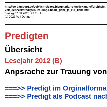
http://eo-bamberg.de/eob/dcms/sites/bistum/pfarreien/dekanate/forchheim/
veit_dennert/predigten/Trauung-Ehe/hz_ganz_ja_zur_liebe.html
Freitag 07.08.2026, 23:11 Uhr
(c) 2026 Veit Dennert
Predigten
Übersicht
Lesejahr 2012 (B)
Anpsrache zur Trauung von
===>> Predigt im Orginalforma
===>> Predigt als Podcast nac