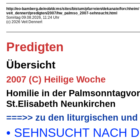
http://eo-bamberg.de/eob/dcms/sites/bistum/pfarreien/dekanate/forchheim/
veit_dennert/predigten/2007/hw_palmso_2007-sehnsucht.html
Sonntag 09.08.2026, 11:24 Uhr
(c) 2026 Veit Dennert
Predigten
Übersicht
2007 (C) Heilige Woche
Homilie in der Palmsonntagvo
St.Elisabeth Neunkirchen
===>> zu den liturgischen und
• SEHNSUCHT NACH 