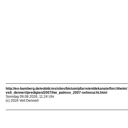
http://eo-bamberg.de/eob/dcms/sites/bistum/pfarreien/dekanate/forchheim/
veit_dennert/predigten/2007/hw_palmso_2007-sehnsucht.html
Sonntag 09.08.2026, 11:24 Uhr
(c) 2026 Veit Dennert