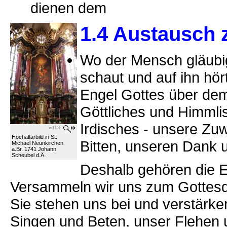
dienen dem
1.4 Austausch
Wo der Mensch gläubi
schaut und auf ihn hört
Engel Gottes über de
Göttliches und Himmli
Irdisches - unsere Zu
vd13
Hochaltarbild in St.
Bitten, unseren Dank u
Michael Neunkirchen
a.Br. 1741 Johann
Scheubel d.Ä.
Deshalb gehören die En
Versammeln wir uns zum Gottesdi
Sie stehen uns bei und verstärk
Singen und Beten, unser Flehen 