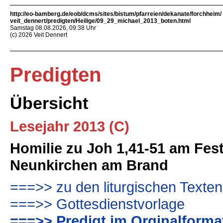
http://eo-bamberg.de/eob/dcms/sites/bistum/pfarreien/dekanate/forchheim/
veit_dennert/predigten/Heilige/09_29_michael_2013_boten.html
Samstag 08.08.2026, 09:38 Uhr
(c) 2026 Veit Dennert
Predigten
Übersicht
Lesejahr 2013 (C)
Homilie zu Joh 1,41-51 am Fest 
Neunkirchen am Brand
===>> zu den liturgischen Texten
===>> Gottesdienstvorlage
===>> Predigt im Orginalforma