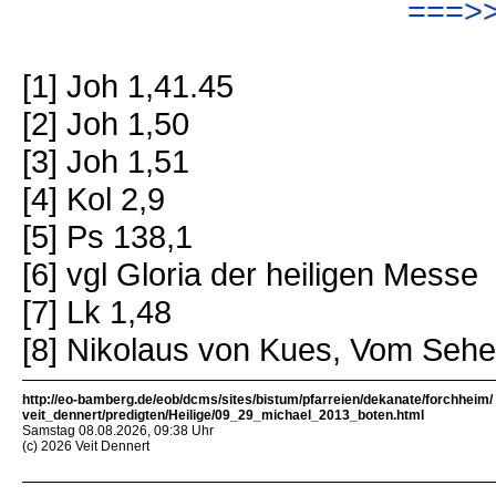
===>>
[1] Joh 1,41.45
[2] Joh 1,50
[3] Joh 1,51
[4] Kol 2,9
[5] Ps 138,1
[6] vgl Gloria der heiligen Messe
[7] Lk 1,48
[8] Nikolaus von Kues, Vom Sehe
http://eo-bamberg.de/eob/dcms/sites/bistum/pfarreien/dekanate/forchheim/
veit_dennert/predigten/Heilige/09_29_michael_2013_boten.html
Samstag 08.08.2026, 09:38 Uhr
(c) 2026 Veit Dennert