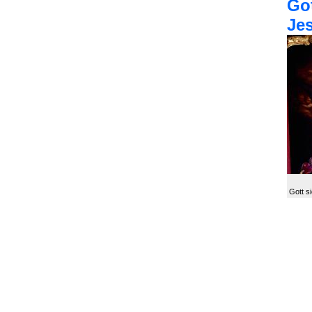
Got
Jes
Gott si