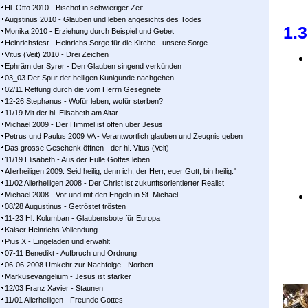
Hl. Otto 2010 - Bischof in schwieriger Zeit
Augstinus 2010 - Glauben und leben angesichts des Todes
1.
Monika 2010 - Erziehung durch Beispiel und Gebet
Heinrichsfest - Heinrichs Sorge für die Kirche - unsere Sorge
Vitus (Veit) 2010 - Drei Zeichen
Ephräm der Syrer - Den Glauben singend verkünden
03_03 Der Spur der heiligen Kunigunde nachgehen
02/11 Rettung durch die vom Herrn Gesegnete
12-26 Stephanus - Wofür leben, wofür sterben?
11/19 Mit der hl. Elisabeth am Altar
Michael 2009 - Der Himmel ist offen über Jesus
Petrus und Paulus 2009 VA - Verantwortlich glauben und Zeugnis geben
Das grosse Geschenk öffnen - der hl. Vitus (Veit)
11/19 Elisabeth - Aus der Fülle Gottes leben
Allerheiligen 2009: Seid heilig, denn ich, der Herr, euer Gott, bin heilig."
11/02 Allerheiligen 2008 - Der Christ ist zukunftsorientierter Realist
Michael 2008 - Vor und mit den Engeln in St. Michael
08/28 Augustinus - Getröstet trösten
11-23 Hl. Kolumban - Glaubensbote für Europa
Kaiser Heinrichs Vollendung
Pius X - Eingeladen und erwählt
07-11 Benedikt - Aufbruch und Ordnung
06-06-2008 Umkehr zur Nachfolge - Norbert
Markusevangelium - Jesus ist stärker
12/03 Franz Xavier - Staunen
11/01 Allerheiligen - Freunde Gottes