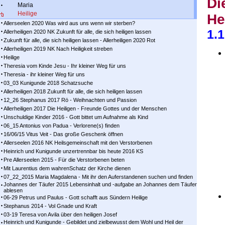
Di
Maria
Heilige
He
Allerseelen 2020 Was wird aus uns wenn wir sterben?
1.
Allerheiligen 2020 NK Zukunft für alle, die sich heiligen lassen
Zukunft für alle, die sich heiligen lassen - Allerheiligen 2020 Rot
Allerheiligen 2019 NK Nach Heiligkeit streben
Heilige
Theresia vom Kinde Jesu - Ihr kleiner Weg für uns
Theresia - ihr kleiner Weg für uns
03_03 Kunigunde 2018 Schatzsuche
Allerheiligen 2018 Zukunft für alle, die sich heiligen lassen
12_26 Stephanus 2017 Rö - Weihnachten und Passion
Allerheiligen 2017 Die Heiligen - Freunde Gottes und der Menschen
Unschuldige Kinder 2016 - Gott bittet um Aufnahme als Kind
06_15 Antonius von Padua - Verlorene(s) finden
16/06/15 Vitus Veit - Das große Geschenk öffnen
Allerseelen 2016 NK Heilsgemeinschaft mit den Verstorbenen
Heinrich und Kunigunde unzertrennbar bis heute 2016 KS
Pre Allerseelen 2015 - Für die Verstorbenen beten
Mit Laurentius dem wahrenSchatz der Kirche dienen
07_22_2015 Maria Magdalena - Mit ihr den Auferstandenen suchen und finden
Johannes der Täufer 2015 Lebensinhalt und -aufgabe an Johannes dem Täufer
ablesen
06-29 Petrus und Paulus - Gott schafft aus Sündern Heilige
Stephanus 2014 - Vol Gnade und Kraft
03-19 Teresa von Avila über den heiligen Josef
Heinrich und Kunigunde - Gebildet und zielbewusst dem Wohl und Heil der