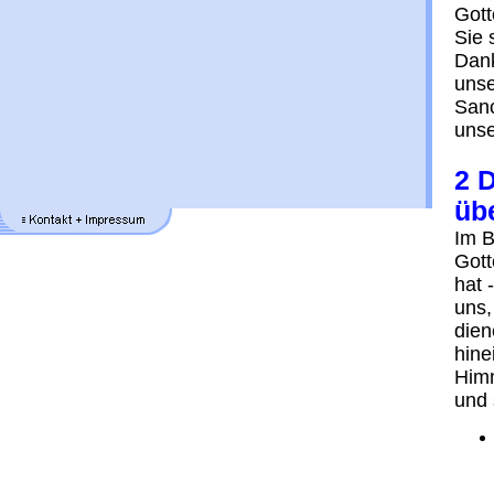
Gott
Sie 
Dank
unse
Sanc
unse
2 
üb
Im B
Gott
hat 
uns,
dien
hine
Himm
und 