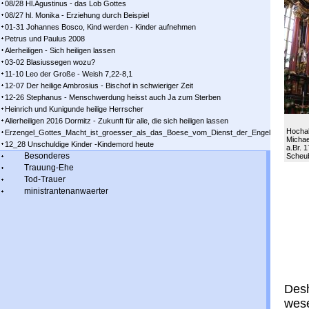
08/28 Hl.Agustinus - das Lob Gottes
08/27 hl. Monika - Erziehung durch Beispiel
01-31 Johannes Bosco, Kind werden - Kinder aufnehmen
Petrus und Paulus 2008
Alerheiligen - Sich heiligen lassen
03-02 Blasiussegen wozu?
11-10 Leo der Große - Weish 7,22-8,1
12-07 Der heilige Ambrosius - Bischof in schwieriger Zeit
12-26 Stephanus - Menschwerdung heisst auch Ja zum Sterben
Heinrich und Kunigunde heilige Herrscher
Allerheiligen 2016 Dormitz - Zukunft für alle, die sich heiligen lassen
Hochalt
Erzengel_Gottes_Macht_ist_groesser_als_das_Boese_vom_Dienst_der_Engel
Michae
12_28 Unschuldige Kinder -Kindemord heute
a.Br. 
Besonderes
Scheub
Trauung-Ehe
Tod-Trauer
ministrantenanwaerter
Desh
wese