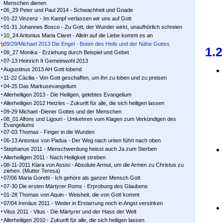
Menschen dienen
06_29 Peter und Paul 2014 - Schwachheit und Gnade
01-22 Vinzenz - Im Kampf ver­las­sen wir uns auf Gott
01-31 Johannes Bosco - Zu Gott, der Wunder wirkt, unaufhörlich schreien
10_24 Antonius Maria Claret - Allein auf die Liebe kommt es an
09/29/Michael 2013 Die Engel - Boten des Heils und der Nähe Gottes
1.
08_27 Monika - Erziehung durch Beispiel und Gebet
07-13 Heinrich II Gemeinwohl 2013
Augustinus 2013 AH Gott lobend
11-22 Cäcilia - Von Gott geschaffen, um ihn zu loben und zu preisen
04-25 Das Markusevangelium
Allerheiligen 2013 - Die Heiligen, gelebtes Evangelium
Allerheiligen 2012 Hetzles - Zukunft für alle, die sich heiligen lassen
09-29 Michael -Diener Gottes und der Menschen
08_01 Alfons und Ligouri - Umkehren vom Klagen zum Verkündigen des
Evangeliums
07-03 Thomas - Finger in die Wunden
06-13 Antonius von Padua - Der Weg nach unten führt nach oben
Stephanus 2011 - Menschwerdung heisst auch Ja zum Sterben
Allerheiligen 2011 - Nach Heiligkeit streben
08-11-2011 Klara von Assisi - Absolute Armut, um die Armen zu Christus zu
ziehen. (Mutter Teresa)
07/06 Maria Goretti - Ich gehöre als ganzer Mensch Gott
07-30 Die ersten Märtyrer Roms - Erprobung des Glaubens
01-28 Thomas von Aquin - Weisheit, die von Gott kommt
07/04 Irenäus 2011 - Weder in Erstarrung noch in Angst versinken
Vitus 2011 - Vitus - Die Märtyrer und der Hass der Welt
Allerheiligen 2010 - Zukunft für alle, die sich heiligen lassen