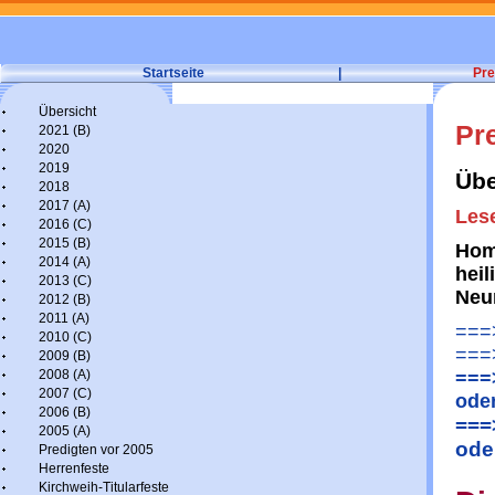
Startseite
|
Pre
Übersicht
Pr
2021 (B)
2020
2019
Übe
2018
2017 (A)
Lese
2016 (C)
2015 (B)
Homi
2014 (A)
heil
2013 (C)
Neu
2012 (B)
2011 (A)
===>
2010 (C)
===>
2009 (B)
2008 (A)
===>
2007 (C)
ode
2006 (B)
===
2005 (A)
ode
Predigten vor 2005
Herrenfeste
Kirchweih-Titularfeste