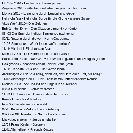
Hl. Otto 2010 - Bischof in schwieriger Zeit
Augstinus 2010 - Glauben und leben angesichts des Todes
Monika 2010 - Erziehung durch Beispiel und Gebet
Heinrichsfest - Heinrichs Sorge für die Kirche - unsere Sorge
Vitus (Veit) 2010 - Drei Zeichen
Ephräm der Syrer - Den Glauben singend verkünden
03_03 Der Spur der heiligen Kunigunde nachgehen
02/11 Rettung durch die vom Herrn Gesegnete
12-26 Stephanus - Wofür leben, wofür sterben?
11/19 Mit der hl. Elisabeth am Altar
Michael 2009 - Der Himmel ist offen über Jesus
Petrus und Paulus 2009 VA - Verantwortlich glauben und Zeugnis geben
Das grosse Geschenk öffnen - der hl. Vitus (Veit)
11/19 Elisabeth - Aus der Fülle Gottes leben
Allerheiligen 2009: Seid heilig, denn ich, der Herr, euer Gott, bin heilig."
11/02 Allerheiligen 2008 - Der Christ ist zukunftsorientierter Realist
Michael 2008 - Vor und mit den Engeln in St. Michael
08/28 Augustinus - Getröstet trösten
11-23 Hl. Kolumban - Glaubensbote für Europa
Kaiser Heinrichs Vollendung
Pius X - Eingeladen und erwählt
07-11 Benedikt - Aufbruch und Ordnung
06-06-2008 Umkehr zur Nachfolge - Norbert
Markusevangelium - Jesus ist stärker
12/03 Franz Xavier - Staunen
11/01 Allerheiligen - Freunde Gottes