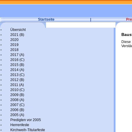
Startseite
|
Pre
Übersicht
Baust
2021 (B)
2020
Diese S
2019
Verstä
2018
2017 (A)
2016 (C)
2015 (B)
2014 (A)
2013 (C)
2012 (B)
2011 (A)
2010 (C)
2009 (B)
2008 (A)
2007 (C)
2006 (B)
2005 (A)
Predigten vor 2005
Herrenfeste
Kirchweih-Titularfeste