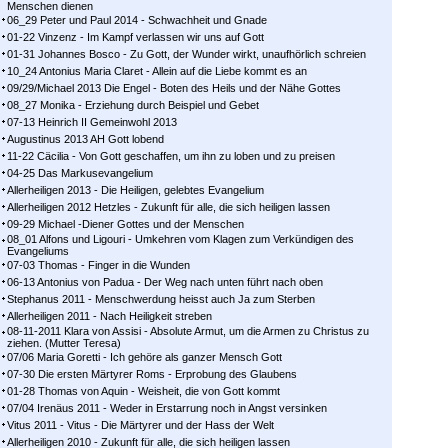
Menschen dienen
06_29 Peter und Paul 2014 - Schwachheit und Gnade
01-22 Vinzenz - Im Kampf ver­las­sen wir uns auf Gott
01-31 Johannes Bosco - Zu Gott, der Wunder wirkt, unaufhörlich schreien
10_24 Antonius Maria Claret - Allein auf die Liebe kommt es an
09/29/Michael 2013 Die Engel - Boten des Heils und der Nähe Gottes
08_27 Monika - Erziehung durch Beispiel und Gebet
07-13 Heinrich II Gemeinwohl 2013
Augustinus 2013 AH Gott lobend
11-22 Cäcilia - Von Gott geschaffen, um ihn zu loben und zu preisen
04-25 Das Markusevangelium
Allerheiligen 2013 - Die Heiligen, gelebtes Evangelium
Allerheiligen 2012 Hetzles - Zukunft für alle, die sich heiligen lassen
09-29 Michael -Diener Gottes und der Menschen
08_01 Alfons und Ligouri - Umkehren vom Klagen zum Verkündigen des
Evangeliums
07-03 Thomas - Finger in die Wunden
06-13 Antonius von Padua - Der Weg nach unten führt nach oben
Stephanus 2011 - Menschwerdung heisst auch Ja zum Sterben
Allerheiligen 2011 - Nach Heiligkeit streben
08-11-2011 Klara von Assisi - Absolute Armut, um die Armen zu Christus zu
ziehen. (Mutter Teresa)
07/06 Maria Goretti - Ich gehöre als ganzer Mensch Gott
07-30 Die ersten Märtyrer Roms - Erprobung des Glaubens
01-28 Thomas von Aquin - Weisheit, die von Gott kommt
07/04 Irenäus 2011 - Weder in Erstarrung noch in Angst versinken
Vitus 2011 - Vitus - Die Märtyrer und der Hass der Welt
Allerheiligen 2010 - Zukunft für alle, die sich heiligen lassen