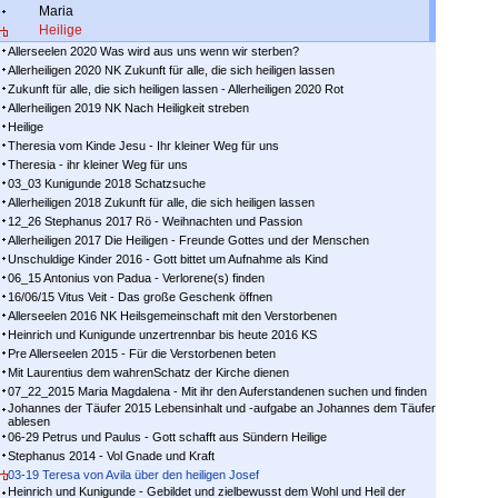
Maria
Heilige
Allerseelen 2020 Was wird aus uns wenn wir sterben?
Allerheiligen 2020 NK Zukunft für alle, die sich heiligen lassen
Zukunft für alle, die sich heiligen lassen - Allerheiligen 2020 Rot
Allerheiligen 2019 NK Nach Heiligkeit streben
Heilige
Theresia vom Kinde Jesu - Ihr kleiner Weg für uns
Theresia - ihr kleiner Weg für uns
03_03 Kunigunde 2018 Schatzsuche
Allerheiligen 2018 Zukunft für alle, die sich heiligen lassen
12_26 Stephanus 2017 Rö - Weihnachten und Passion
Allerheiligen 2017 Die Heiligen - Freunde Gottes und der Menschen
Unschuldige Kinder 2016 - Gott bittet um Aufnahme als Kind
06_15 Antonius von Padua - Verlorene(s) finden
16/06/15 Vitus Veit - Das große Geschenk öffnen
Allerseelen 2016 NK Heilsgemeinschaft mit den Verstorbenen
Heinrich und Kunigunde unzertrennbar bis heute 2016 KS
Pre Allerseelen 2015 - Für die Verstorbenen beten
Mit Laurentius dem wahrenSchatz der Kirche dienen
07_22_2015 Maria Magdalena - Mit ihr den Auferstandenen suchen und finden
Johannes der Täufer 2015 Lebensinhalt und -aufgabe an Johannes dem Täufer
ablesen
06-29 Petrus und Paulus - Gott schafft aus Sündern Heilige
Stephanus 2014 - Vol Gnade und Kraft
03-19 Teresa von Avila über den heiligen Josef
Heinrich und Kunigunde - Gebildet und zielbewusst dem Wohl und Heil der