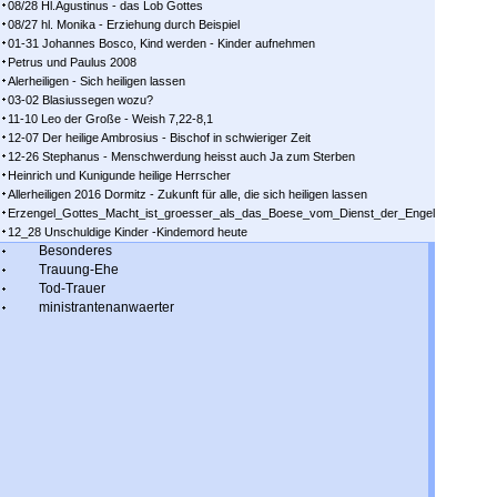
08/28 Hl.Agustinus - das Lob Gottes
08/27 hl. Monika - Erziehung durch Beispiel
01-31 Johannes Bosco, Kind werden - Kinder aufnehmen
Petrus und Paulus 2008
Alerheiligen - Sich heiligen lassen
03-02 Blasiussegen wozu?
11-10 Leo der Große - Weish 7,22-8,1
12-07 Der heilige Ambrosius - Bischof in schwieriger Zeit
12-26 Stephanus - Menschwerdung heisst auch Ja zum Sterben
Heinrich und Kunigunde heilige Herrscher
Allerheiligen 2016 Dormitz - Zukunft für alle, die sich heiligen lassen
Erzengel_Gottes_Macht_ist_groesser_als_das_Boese_vom_Dienst_der_Engel
12_28 Unschuldige Kinder -Kindemord heute
Besonderes
Trauung-Ehe
Tod-Trauer
ministrantenanwaerter