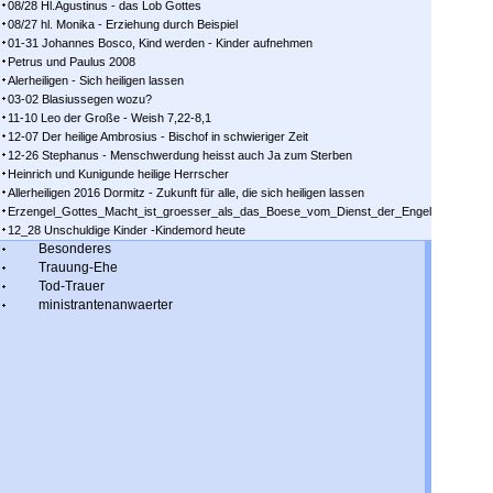
08/28 Hl.Agustinus - das Lob Gottes
08/27 hl. Monika - Erziehung durch Beispiel
01-31 Johannes Bosco, Kind werden - Kinder aufnehmen
Petrus und Paulus 2008
Alerheiligen - Sich heiligen lassen
03-02 Blasiussegen wozu?
11-10 Leo der Große - Weish 7,22-8,1
12-07 Der heilige Ambrosius - Bischof in schwieriger Zeit
12-26 Stephanus - Menschwerdung heisst auch Ja zum Sterben
Heinrich und Kunigunde heilige Herrscher
Allerheiligen 2016 Dormitz - Zukunft für alle, die sich heiligen lassen
Erzengel_Gottes_Macht_ist_groesser_als_das_Boese_vom_Dienst_der_Engel
12_28 Unschuldige Kinder -Kindemord heute
Besonderes
Trauung-Ehe
Tod-Trauer
ministrantenanwaerter