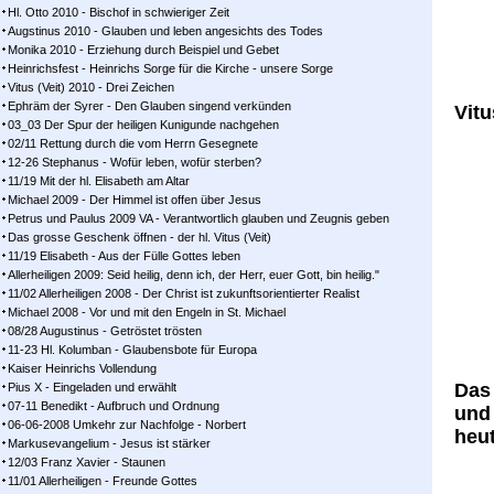
Hl. Otto 2010 - Bischof in schwieriger Zeit
Augstinus 2010 - Glauben und leben angesichts des Todes
Monika 2010 - Erziehung durch Beispiel und Gebet
Heinrichsfest - Heinrichs Sorge für die Kirche - unsere Sorge
Vitus (Veit) 2010 - Drei Zeichen
Ephräm der Syrer - Den Glauben singend verkünden
Vitu
03_03 Der Spur der heiligen Kunigunde nachgehen
02/11 Rettung durch die vom Herrn Gesegnete
12-26 Stephanus - Wofür leben, wofür sterben?
11/19 Mit der hl. Elisabeth am Altar
Michael 2009 - Der Himmel ist offen über Jesus
Petrus und Paulus 2009 VA - Verantwortlich glauben und Zeugnis geben
Das grosse Geschenk öffnen - der hl. Vitus (Veit)
11/19 Elisabeth - Aus der Fülle Gottes leben
Allerheiligen 2009: Seid heilig, denn ich, der Herr, euer Gott, bin heilig."
11/02 Allerheiligen 2008 - Der Christ ist zukunftsorientierter Realist
Michael 2008 - Vor und mit den Engeln in St. Michael
08/28 Augustinus - Getröstet trösten
11-23 Hl. Kolumban - Glaubensbote für Europa
Kaiser Heinrichs Vollendung
Das 
Pius X - Eingeladen und erwählt
07-11 Benedikt - Aufbruch und Ordnung
und
06-06-2008 Umkehr zur Nachfolge - Norbert
heut
Markusevangelium - Jesus ist stärker
12/03 Franz Xavier - Staunen
11/01 Allerheiligen - Freunde Gottes