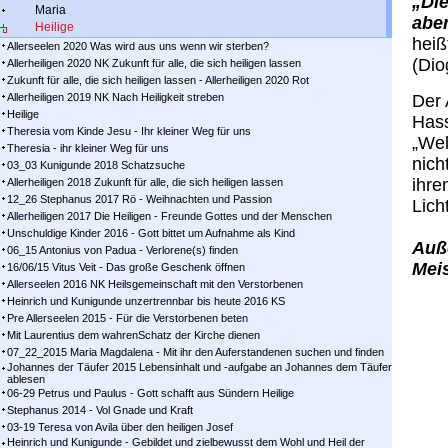
„Die
Maria
aber
Heilige
heiß
Allerseelen 2020 Was wird aus uns wenn wir sterben?
(Dio
Allerheiligen 2020 NK Zukunft für alle, die sich heiligen lassen
Zukunft für alle, die sich heiligen lassen - Allerheiligen 2020 Rot
Allerheiligen 2019 NK Nach Heiligkeit streben
Der 
Heilige
Hass
Theresia vom Kinde Jesu - Ihr kleiner Weg für uns
„Wel
Theresia - ihr kleiner Weg für uns
nich
03_03 Kunigunde 2018 Schatzsuche
ihre
Allerheiligen 2018 Zukunft für alle, die sich heiligen lassen
12_26 Stephanus 2017 Rö - Weihnachten und Passion
Lich
Allerheiligen 2017 Die Heiligen - Freunde Gottes und der Menschen
Unschuldige Kinder 2016 - Gott bittet um Aufnahme als Kind
Auß
06_15 Antonius von Padua - Verlorene(s) finden
Meis
16/06/15 Vitus Veit - Das große Geschenk öffnen
Allerseelen 2016 NK Heilsgemeinschaft mit den Verstorbenen
Heinrich und Kunigunde unzertrennbar bis heute 2016 KS
Pre Allerseelen 2015 - Für die Verstorbenen beten
Mit Laurentius dem wahrenSchatz der Kirche dienen
07_22_2015 Maria Magdalena - Mit ihr den Auferstandenen suchen und finden
Johannes der Täufer 2015 Lebensinhalt und -aufgabe an Johannes dem Täufer
ablesen
06-29 Petrus und Paulus - Gott schafft aus Sündern Heilige
Stephanus 2014 - Vol Gnade und Kraft
03-19 Teresa von Avila über den heiligen Josef
Heinrich und Kunigunde - Gebildet und zielbewusst dem Wohl und Heil der