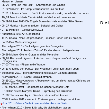
Menschen dienen
06_29 Peter und Paul 2014 - Schwachheit und Gnade
01-22 Vinzenz - Im Kampf ver­las­sen wir uns auf Gott
01-31 Johannes Bosco - Zu Gott, der Wunder wirkt, unaufhörlich schreien
10_24 Antonius Maria Claret - Allein auf die Liebe kommt es an
09/29/Michael 2013 Die Engel - Boten des Heils und der Nähe Gottes
Die 
08_27 Monika - Erziehung durch Beispiel und Gebet
07-13 Heinrich II Gemeinwohl 2013
Augustinus 2013 AH Gott lobend
11-22 Cäcilia - Von Gott geschaffen, um ihn zu loben und zu preisen
04-25 Das Markusevangelium
Allerheiligen 2013 - Die Heiligen, gelebtes Evangelium
Allerheiligen 2012 Hetzles - Zukunft für alle, die sich heiligen lassen
09-29 Michael -Diener Gottes und der Menschen
08_01 Alfons und Ligouri - Umkehren vom Klagen zum Verkündigen des
Evangeliums
07-03 Thomas - Finger in die Wunden
06-13 Antonius von Padua - Der Weg nach unten führt nach oben
Stephanus 2011 - Menschwerdung heisst auch Ja zum Sterben
Allerheiligen 2011 - Nach Heiligkeit streben
08-11-2011 Klara von Assisi - Absolute Armut, um die Armen zu Christus zu
ziehen. (Mutter Teresa)
07/06 Maria Goretti - Ich gehöre als ganzer Mensch Gott
07-30 Die ersten Märtyrer Roms - Erprobung des Glaubens
01-28 Thomas von Aquin - Weisheit, die von Gott kommt
07/04 Irenäus 2011 - Weder in Erstarrung noch in Angst versinken
Vitus 2011 - Vitus - Die Märtyrer und der Hass der Welt
Allerheiligen 2010 - Zukunft für alle, die sich heiligen lassen