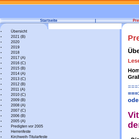
Startseite
|
Pre
Übersicht
Pr
2021 (B)
2020
2019
Übe
2018
2017 (A)
Lese
2016 (C)
2015 (B)
Homi
2014 (A)
Gra
2013 (C)
2012 (B)
===>
2011 (A)
===
2010 (C)
ode
2009 (B)
2008 (A)
2007 (C)
Vi
2006 (B)
2005 (A)
de
Predigten vor 2005
Herrenfeste
Kirchweih-Titularfeste