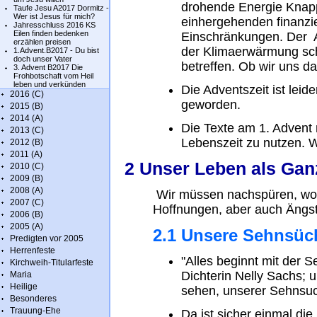
drohende Energie Knapp
Taufe Jesu A2017 Dormitz -
Wer ist Jesus für mich?
einhergehenden finanzi
Jahresschluss 2016 KS
Eilen finden bedenken
Einschränkungen. Der A
erzählen preisen
der Klimaerwärmung sche
1.Advent.B2017 - Du bist
doch unser Vater
betreffen. Ob wir uns da
3. Advent B2017 Die
Frohbotschaft vom Heil
leben und verkünden
Die Adventszeit ist leide
2016 (C)
geworden.
2015 (B)
2014 (A)
Die Texte am 1. Advent
2013 (C)
Lebenszeit zu nutzen. 
2012 (B)
2011 (A)
2 Unser Leben als Ga
2010 (C)
2009 (B)
2008 (A)
Wir müssen nachspüren, wor
2007 (C)
Hoffnungen, aber auch Ängs
2006 (B)
2005 (A)
2.1 Unsere Sehnsüc
Predigten vor 2005
Herrenfeste
"Alles beginnt mit der S
Kirchweih-Titularfeste
Dichterin Nelly Sachs; 
Maria
Heilige
sehen, unserer Sehnsuc
Besonderes
Trauung-Ehe
Da ist sicher einmal di