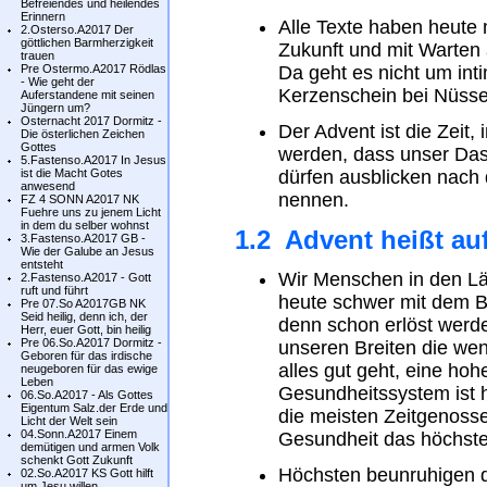
Befreiendes und heilendes
Erinnern
Alle Texte haben heute
2.Osterso.A2017 Der
göttlichen Barmherzigkeit
Zukunft und mit Warten 
trauen
Pre Ostermo.A2017 Rödlas
Da geht es nicht um int
- Wie geht der
Kerzenschein bei Nüsse
Auferstandene mit seinen
Jüngern um?
Osternacht 2017 Dormitz -
Der Advent ist die Zeit,
Die österlichen Zeichen
Gottes
werden, dass unser Dase
5.Fastenso.A2017 In Jesus
ist die Macht Gotes
dürfen ausblicken nach
anwesend
nennen.
FZ 4 SONN A2017 NK
Fuehre uns zu jenem Licht
in dem du selber wohnst
1.2 Advent heißt au
3.Fastenso.A2017 GB -
Wie der Galube an Jesus
entsteht
Wir Menschen in den L
2.Fastenso.A2017 - Gott
ruft und führt
heute schwer mit dem Be
Pre 07.So A2017GB NK
Seid heilig, denn ich, der
denn schon erlöst werd
Herr, euer Gott, bin heilig
Pre 06.So.A2017 Dormitz -
unseren Breiten die wen
Geboren für das irdische
alles gut geht, eine ho
neugeboren für das ewige
Leben
Gesundheitssystem ist 
06.So.A2017 - Als Gottes
Eigentum Salz.der Erde und
die meisten Zeitgenosse
Licht der Welt sein
04.Sonn.A2017 Einem
Gesundheit das höchste
demütigen und armen Volk
schenkt Gott Zukunft
Höchsten beunruhigen di
02.So.A2017 KS Gott hilft
um Jesu willen