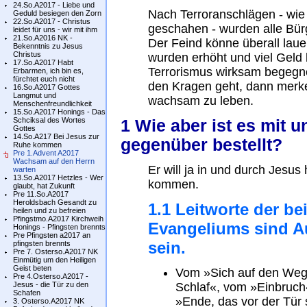
24.So.A2017 - Liebe und
Nach Terroranschlägen - wie
Geduld besiegen den Zorn
22.So.A2017 - Christus
geschahen - wurden alle Bür
leidet für uns - wir mit ihm
21.So.A2016 NK -
Der Feind könne überall lauer
Bekenntnis zu Jesus
Christus
wurden erhöht und viel Geld
17.So.A2017 Habt
Terrorismus wirksam begegn
Erbarmen, ich bin es,
fürchtet euch nicht
den Kragen geht, dann merken
16.So.A2017 Gottes
Langmut und
wachsam zu leben.
Menschenfreundlichkeit
15.So.A2017 Honings - Das
Schciksal des Wortes
1 Wie aber ist es mit
Gottes
14.So.A217 Bei Jesus zur
gegenüber bestellt?
Ruhe kommen
Pre 1.Advent A2017
Wachsam auf den Herrn
Er will ja in und durch Jesus
warten
13.So.A2017 Hetzles - Wer
kommen.
glaubt, hat Zukunft
Pre 11.So.A2017
Heroldsbach Gesandt zu
1.1 Leitworte der b
heilen und zu befreien
Pfingstmo.A2017 Kirchweih
Evangeliums sind 
Honings - Pfingsten brennts
Pre Pfingsten a2017 an
sein.
pfingsten brennts
Pre 7. Osterso.A2017 NK
Einmütig um den Heiligen
Geist beten
Vom »Sich auf den We
Pre 4.Osterso.A2017 -
Jesus - die Tür zu den
Schlaf«, vom »Einbruch
Schafen
»Ende, das vor der Tür s
3. Osterso.A2017 NK