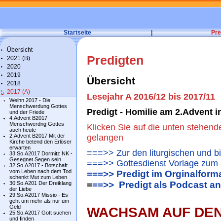
Startseite
|
Pre
Übersicht
Predigten
2021 (B)
2020
2019
Übersicht
2018
2017 (A)
Lesejahr A 2016/12 bis 2017/11
Weihn 2017 - Die
Menschwerdung Gottes
Predigt - Homilie am 2.Advent 
und der Friede
4.Advent B2017
Menschwerdng Gottes
Klicken Sie auf die unten stehend
auch heute
2.Advent B2017 Mit der
gelangen
Kirche betend den Erlöser
erwarten
===>> Zur den liturgischen und b
33.So.A2017 Dormitz NK -
Gesegnet Segen sein
===>> Gottesdienst Vorlage zum 
32.So.A2017 - Botschaft
vom Leben nach dem Tod
===>> Predigt im Orginalform
schenkt Mut zum Leben
=
==>> Predigt als Podcast a
30.So.A201 Der Dreiklang
der Liebe
29.So.A2017 Missio - Es
geht um mehr als nur um
Geld
WACHSAM AUF DE
25.So.A2017 Gott suchen
und finden