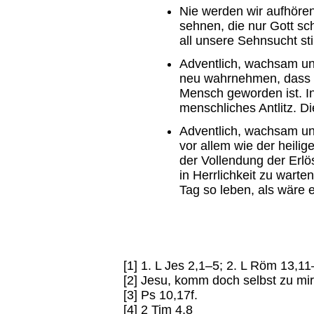
Nie werden wir aufhören
sehnen, die nur Gott sc
all unsere Sehnsucht sti
Adventlich, wachsam un
neu wahrnehmen, dass G
Mensch geworden ist. In
menschliches Antlitz. Di
Adventlich, wachsam un
vor allem wie der heili
der Vollendung der Erl
in Herrlichkeit zu warte
Tag so leben, als wäre e
[1] 1. L Jes 2,1–5; 2. L Röm 13,1
[2] Jesu, komm doch selbst zu mir
[3] Ps 10,17f.
[4] 2 Tim 4,8