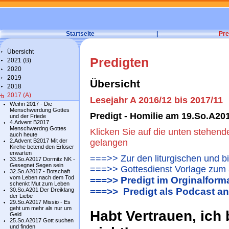
Startseite
|
Pre
Übersicht
Predigten
2021 (B)
2020
2019
Übersicht
2018
2017 (A)
Lesejahr A 2016/12 bis 2017/11
Weihn 2017 - Die
Menschwerdung Gottes
Predigt - Homilie am 19.So.A20
und der Friede
4.Advent B2017
Menschwerdng Gottes
Klicken Sie auf die unten stehend
auch heute
2.Advent B2017 Mit der
gelangen
Kirche betend den Erlöser
erwarten
===>> Zur den liturgischen und b
33.So.A2017 Dormitz NK -
Gesegnet Segen sein
===>> Gottesdienst Vorlage zum 
32.So.A2017 - Botschaft
vom Leben nach dem Tod
===>> Predigt im Orginalform
schenkt Mut zum Leben
===>> Predigt als Podcast a
30.So.A201 Der Dreiklang
der Liebe
29.So.A2017 Missio - Es
geht um mehr als nur um
Habt Vertrauen, ich 
Geld
25.So.A2017 Gott suchen
und finden