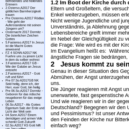
Befreiendes und heilendes
1.2 Im Boot der Kirche durch 
Erinnern
Eltern und Großeltern, die versuc
2.Osterso.A2017 Der
göttlichen Barmherzigkeit
Enkel weiterzugeben, müssen erl
trauen
Pre Ostermo.A2017 Rödlas
Nicht wenige Jugendliche und jun
- Wie geht der
Auferstandene mit seinen
Unverständnis, ja Ablehnung gegen
Jüngern um?
Lebensbereiche greift immer mehr 
Osternacht 2017 Dormitz -
Die österlichen Zeichen
im Nebel der Gleichgültigkeit zu v
Gottes
5.Fastenso.A2017 In Jesus
die Frage: Wie wird es mit der Ki
ist die Macht Gotes
anwesend
Im Evangelium heißt es: Während
FZ 4 SONN A2017 NK
ängstliche Fragen sie bedrängen, b
Fuehre uns zu jenem Licht
in dem du selber wohnst
2 Jesus kommt zu sei
3.Fastenso.A2017 GB -
Wie der Galube an Jesus
entsteht
Genau in dieser Situation des Ge
2.Fastenso.A2017 - Gott
Abmühen, der Angst unterzugehen
ruft und führt
Pre 07.So A2017GB NK
uns.
Seid heilig, denn ich, der
Herr, euer Gott, bin heilig
Die Jünger reagieren mit Angst un
Pre 06.So.A2017 Dormitz -
Geboren für das irdische
unerwartete, fast gespenstische 
neugeboren für das ewige
Und wie reagieren wir in der gegen
Leben
06.So.A2017 - Als Gottes
Deutschland? Begegnen wir den U
Eigentum Salz.der Erde und
Licht der Welt sein
und Pessimismus? Ist unser Antwor
04.Sonn.A2017 Einem
demütigen und armen Volk
den Feinden der Kirche nur Bitter
schenkt Gott Zukunft
einfach weg?
02.So.A2017 KS Gott hilft
um Jesu willen