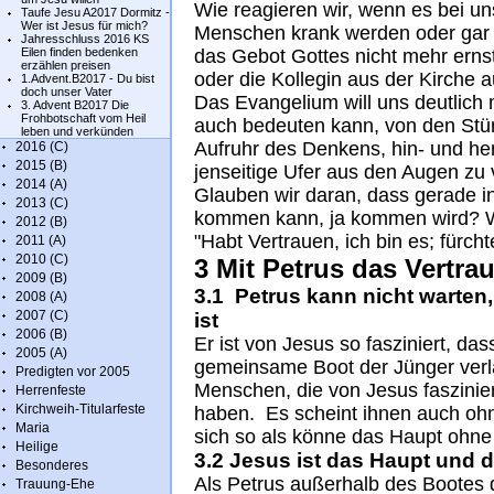
Wie reagieren wir, wenn es bei un
Taufe Jesu A2017 Dormitz -
Wer ist Jesus für mich?
Menschen krank werden oder gar 
Jahresschluss 2016 KS
Eilen finden bedenken
das Gebot Gottes nicht mehr er
erzählen preisen
oder die Kollegin aus der Kirche 
1.Advent.B2017 - Du bist
doch unser Vater
Das Evangelium will uns deutlich
3. Advent B2017 Die
Frohbotschaft vom Heil
auch bedeuten kann, von den Stü
leben und verkünden
Aufruhr des Denkens, hin- und he
2016 (C)
2015 (B)
jenseitige Ufer aus den Augen zu v
2014 (A)
Glauben wir daran, dass gerade in
2013 (C)
kommen kann, ja kommen wird? Wi
2012 (B)
"Habt Vertrauen, ich bin es; fürcht
2011 (A)
2010 (C)
3 Mit Petrus das Vertra
2009 (B)
3.1 Petrus kann nicht warte
2008 (A)
2007 (C)
ist
2006 (B)
Er ist von Jesus so fasziniert, das
2005 (A)
gemeinsame Boot der Jünger verlä
Predigten vor 2005
Menschen, die von Jesus faszinier
Herrenfeste
Kirchweih-Titularfeste
haben. Es scheint ihnen auch ohn
Maria
sich so als könne das Haupt ohne 
Heilige
3.2 Jesus ist das Haupt und di
Besonderes
Als Petrus außerhalb des Bootes d
Trauung-Ehe