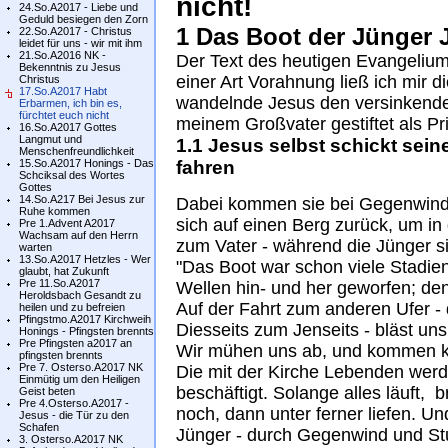
nicht!
24.So.A2017 - Liebe und
Geduld besiegen den Zorn
1 Das Boot der Jünger
22.So.A2017 - Christus
leidet für uns - wir mit ihm
21.So.A2016 NK -
Der Text des heutigen Evangelium
Bekenntnis zu Jesus
einer Art Vorahnung ließ ich mir 
Christus
17.So.A2017 Habt
wandelnde Jesus den versinkende
Erbarmen, ich bin es,
fürchtet euch nicht
meinem Großvater gestiftet als Pr
16.So.A2017 Gottes
Langmut und
1.1 Jesus selbst schickt sein
Menschenfreundlichkeit
15.So.A2017 Honings - Das
fahren
Schciksal des Wortes
Gottes
14.So.A217 Bei Jesus zur
Dabei kommen sie bei Gegenwind 
Ruhe kommen
sich auf einen Berg zurück, um in
Pre 1.Advent A2017
Wachsam auf den Herrn
zum Vater - während die Jünger 
warten
13.So.A2017 Hetzles - Wer
"Das Boot war schon viele Stadie
glaubt, hat Zukunft
Pre 11.So.A2017
Wellen hin- und her geworfen; den
Heroldsbach Gesandt zu
Auf der Fahrt zum anderen Ufer -
heilen und zu befreien
Pfingstmo.A2017 Kirchweih
Diesseits zum Jenseits - bläst uns
Honings - Pfingsten brennts
Pre Pfingsten a2017 an
Wir mühen uns ab, und kommen 
pfingsten brennts
Pre 7. Osterso.A2017 NK
Die mit der Kirche Lebenden werde
Einmütig um den Heiligen
beschäftigt. Solange alles läuft,
Geist beten
Pre 4.Osterso.A2017 -
noch, dann unter ferner liefen. Un
Jesus - die Tür zu den
Schafen
Jünger - durch Gegenwind und St
3. Osterso.A2017 NK