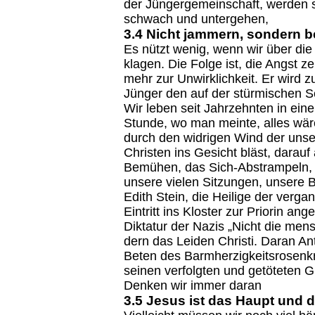
der Jüngergemeinschaft, werden s
schwach und untergehen,
3.4 Nicht jammern, sondern b
Es nützt wenig, wenn wir über die
klagen. Die Folge ist, die Angst z
mehr zur Unwirklichkeit. Er wird 
Jünger den auf der stürmischen
Wir leben seit Jahrzehnten in ein
Stunde, wo man meinte, alles wäre
durch den widrigen Wind der unser
Christen ins Gesicht bläst, darau
Bemühen, das Sich-Abstrampeln, 
unsere vielen Sitzungen, unsere B
Edith Stein, die Heilige der ver
Eintritt ins Kloster zur Priorin 
Diktatur der Nazis „Nicht die mensch
dern das Lei­den Chri­sti. Dar­an An­
Beten des Barmherzigkeitsrosenkr
seinen verfolgten und getöteten G
Denken wir immer daran
3.5 Jesus ist das Haupt und d