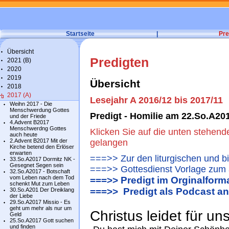
Startseite
|
Pre
Übersicht
Predigten
2021 (B)
2020
2019
Übersicht
2018
2017 (A)
Lesejahr A 2016/12 bis 2017/11
Weihn 2017 - Die
Menschwerdung Gottes
Predigt - Homilie am 22.So.A20
und der Friede
4.Advent B2017
Menschwerdng Gottes
Klicken Sie auf die unten stehend
auch heute
2.Advent B2017 Mit der
gelangen
Kirche betend den Erlöser
erwarten
===>> Zur den liturgischen und b
33.So.A2017 Dormitz NK -
Gesegnet Segen sein
===>> Gottesdienst Vorlage zum 
32.So.A2017 - Botschaft
vom Leben nach dem Tod
===>> Predigt im Orginalform
schenkt Mut zum Leben
===>> Predigt als Podcast a
30.So.A201 Der Dreiklang
der Liebe
29.So.A2017 Missio - Es
geht um mehr als nur um
Christus leidet für uns
Geld
25.So.A2017 Gott suchen
und finden