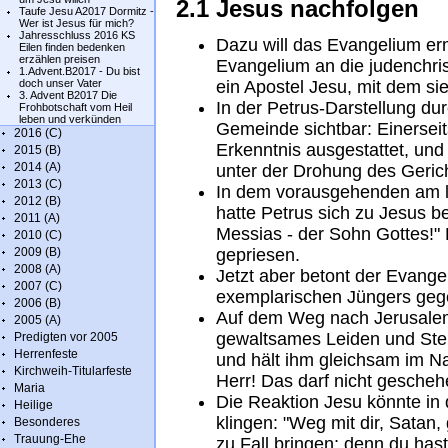
2.1 Jesus nachfolgen
Taufe Jesu A2017 Dormitz -
Wer ist Jesus für mich?
Jahresschluss 2016 KS
Dazu will das Evangelium erm
Eilen finden bedenken
erzählen preisen
Evangelium an die judenchris
1.Advent.B2017 - Du bist
doch unser Vater
ein Apostel Jesu, mit dem sie 
3. Advent B2017 Die
In der Petrus-Darstellung du
Frohbotschaft vom Heil
leben und verkünden
Gemeinde sichtbar: Einerseit
2016 (C)
Erkenntnis ausgestattet, und
2015 (B)
2014 (A)
unter der Drohung des Geric
2013 (C)
In dem vorausgehenden am l
2012 (B)
hatte Petrus sich zu Jesus b
2011 (A)
Messias - der Sohn Gottes!"
2010 (C)
2009 (B)
gepriesen.
2008 (A)
Jetzt aber betont der Evange
2007 (C)
exemplarischen Jüngers geg
2006 (B)
Auf dem Weg nach Jerusalem
2005 (A)
gewaltsames Leiden und Ster
Predigten vor 2005
Herrenfeste
und hält ihm gleichsam im Na
Kirchweih-Titularfeste
Herr! Das darf nicht geschehe
Maria
Die Reaktion Jesu könnte in
Heilige
klingen: "Weg mit dir, Satan,
Besonderes
Trauung-Ehe
zu Fall bringen; denn du hast