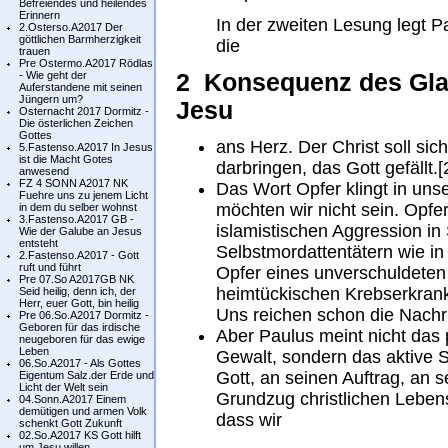
Befreiendes und heilendes
Erinnern
In der zweiten Lesung legt 
2.Osterso.A2017 Der
göttlichen Barmherzigkeit
die
trauen
Pre Ostermo.A2017 Rödlas
- Wie geht der
2 Konsequenz des Gla
Auferstandene mit seinen
Jüngern um?
Jesu
Osternacht 2017 Dormitz -
Die österlichen Zeichen
Gottes
ans Herz. Der Christ soll sic
5.Fastenso.A2017 In Jesus
ist die Macht Gotes
darbringen, das Gott gefällt.[
anwesend
FZ 4 SONN A2017 NK
Das Wort Opfer klingt in uns
Fuehre uns zu jenem Licht
möchten wir nicht sein. Opfe
in dem du selber wohnst
3.Fastenso.A2017 GB -
islamistischen Aggression in 
Wie der Galube an Jesus
entsteht
Selbstmordattentätern wie in 
2.Fastenso.A2017 - Gott
ruft und führt
Opfer eines unverschuldeten 
Pre 07.So A2017GB NK
heimtückischen Krebserkrank
Seid heilig, denn ich, der
Herr, euer Gott, bin heilig
Uns reichen schon die Nachr
Pre 06.So.A2017 Dormitz -
Geboren für das irdische
Aber Paulus meint nicht das
neugeboren für das ewige
Leben
Gewalt, sondern das aktive 
06.So.A2017 - Als Gottes
Gott, an seinen Auftrag, an 
Eigentum Salz.der Erde und
Licht der Welt sein
Grundzug christlichen Leben
04.Sonn.A2017 Einem
demütigen und armen Volk
dass wir
schenkt Gott Zukunft
02.So.A2017 KS Gott hilft
um Jesu willen