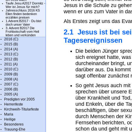
Taufe Jesu A2017 Dormitz -
Jesus in die Schule zu gehen
Wer ist Jesus für mich?
Jahresschluss 2016 KS
wenn er uns zum Vater in da
Eilen finden bedenken
erzählen preisen
Als Erstes zeigt uns das Eva
1.Advent.B2017 - Du bist
doch unser Vater
3. Advent B2017 Die
2.1 Jesus ist bei s
Frohbotschaft vom Heil
leben und verkünden
Tagesereignissen
2016 (C)
2015 (B)
2014 (A)
Die beiden Jünger spre
2013 (C)
sich ereignet hatte, was 
2012 (B)
durcheinander bringt, u
2011 (A)
darüber aus. Da kommt 
2010 (C)
2009 (B)
sagt offenbar zunächst n
2008 (A)
2007 (C)
So geht Jesus auch mit
2006 (B)
sprechen über unsere E
2005 (A)
über Krankheit und Tod
Predigten vor 2005
und Enkeln, über die Ta
Herrenfeste
Kirchweih-Titularfeste
beschäftigen, über sex
Maria
durch Menschen der Kir
Heilige
Fernsehen berichten, o
Besonderes
schon da und geht mit un
Trauung-Ehe