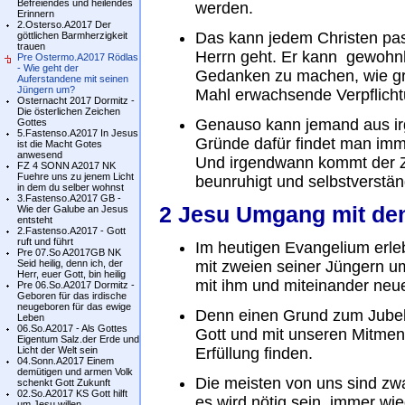
Befreiendes und heilendes
werden.
Erinnern
2.Osterso.A2017 Der
Das kann jedem Christen pas
göttlichen Barmherzigkeit
trauen
Herrn geht. Er kann gewohnh
Pre Ostermo.A2017 Rödlas
- Wie geht der
Gedanken zu machen, wie gr
Auferstandene mit seinen
Jüngern um?
Mahl erwachsende Verpflichtun
Osternacht 2017 Dormitz -
Die österlichen Zeichen
Genauso kann jemand aus ir
Gottes
5.Fastenso.A2017 In Jesus
Gründe dafür findet man imm
ist die Macht Gotes
anwesend
Und irgendwann kommt der Ze
FZ 4 SONN A2017 NK
Fuehre uns zu jenem Licht
beunruhigt und selbstverstän
in dem du selber wohnst
3.Fastenso.A2017 GB -
2 Jesu Umgang mit de
Wie der Galube an Jesus
entsteht
2.Fastenso.A2017 - Gott
ruft und führt
Im heutigen Evangelium erle
Pre 07.So A2017GB NK
Seid heilig, denn ich, der
mit zweien seiner Jüngern 
Herr, euer Gott, bin heilig
mit ihm und miteinander neu
Pre 06.So.A2017 Dormitz -
Geboren für das irdische
neugeboren für das ewige
Denn einen Grund zum Jubel
Leben
06.So.A2017 - Als Gottes
Gott und mit unseren Mitmen
Eigentum Salz.der Erde und
Licht der Welt sein
Erfüllung finden.
04.Sonn.A2017 Einem
demütigen und armen Volk
Die meisten von uns sind zwa
schenkt Gott Zukunft
02.So.A2017 KS Gott hilft
es wird nötig sein, immer wi
um Jesu willen