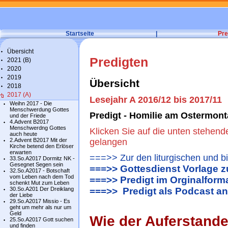
Startseite
|
Pre
Übersicht
Predigten
2021 (B)
2020
2019
Übersicht
2018
2017 (A)
Lesejahr A 2016/12 bis 2017/11
Weihn 2017 - Die
Menschwerdung Gottes
Predigt - Homilie am Ostermont
und der Friede
4.Advent B2017
Menschwerdng Gottes
Klicken Sie auf die unten stehend
auch heute
2.Advent B2017 Mit der
gelangen
Kirche betend den Erlöser
erwarten
===>> Zur den liturgischen und b
33.So.A2017 Dormitz NK -
Gesegnet Segen sein
===>> Gottesdienst Vorlage 
32.So.A2017 - Botschaft
vom Leben nach dem Tod
===>> Predigt im Orginalform
schenkt Mut zum Leben
30.So.A201 Der Dreiklang
===>> Predigt als Podcast a
der Liebe
29.So.A2017 Missio - Es
geht um mehr als nur um
Geld
Wie der Auferstande
25.So.A2017 Gott suchen
und finden