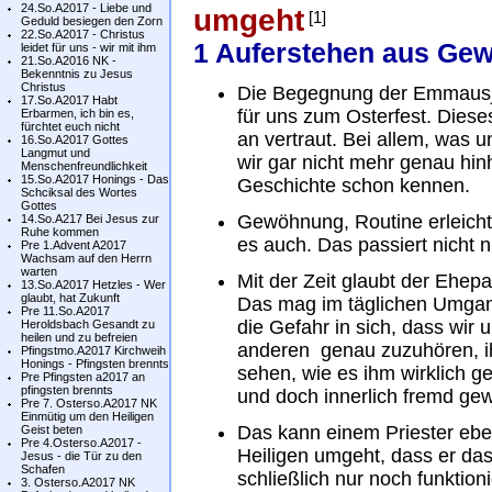
24.So.A2017 - Liebe und
umgeht
[1]
Geduld besiegen den Zorn
22.So.A2017 - Christus
1 Auferstehen aus Gew
leidet für uns - wir mit ihm
21.So.A2016 NK -
Bekenntnis zu Jesus
Christus
Die Begegnung der Emmausj
17.So.A2017 Habt
für uns zum Osterfest. Diese
Erbarmen, ich bin es,
fürchtet euch nicht
an vertraut. Bei allem, was un
16.So.A2017 Gottes
Langmut und
wir gar nicht mehr genau hin
Menschenfreundlichkeit
15.So.A2017 Honings - Das
Geschichte schon kennen.
Schciksal des Wortes
Gottes
Gewöhnung, Routine erleicht
14.So.A217 Bei Jesus zur
Ruhe kommen
es auch. Das passiert nicht 
Pre 1.Advent A2017
Wachsam auf den Herrn
warten
Mit der Zeit glaubt der Ehe
13.So.A2017 Hetzles - Wer
glaubt, hat Zukunft
Das mag im täglichen Umgang 
Pre 11.So.A2017
die Gefahr in sich, dass wi
Heroldsbach Gesandt zu
heilen und zu befreien
anderen genau zuzuhören, i
Pfingstmo.A2017 Kirchweih
Honings - Pfingsten brennts
sehen, wie es ihm wirklich g
Pre Pfingsten a2017 an
pfingsten brennts
und doch innerlich fremd ge
Pre 7. Osterso.A2017 NK
Einmütig um den Heiligen
Das kann einem Priester eben
Geist beten
Pre 4.Osterso.A2017 -
Heiligen umgeht, dass er das 
Jesus - die Tür zu den
Schafen
schließlich nur noch funktion
3. Osterso.A2017 NK