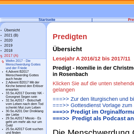
Startseite
|
Pre
Übersicht
Predigten
2021 (B)
2020
2019
Übersicht
2018
2017 (A)
Lesejahr A 2016/12 bis 2017/11
Weihn 2017 - Die
Menschwerdung Gottes
Predigt - Homilie in der Christ
und der Friede
4.Advent B2017
in Rosenbach
Menschwerdng Gottes
auch heute
2.Advent B2017 Mit der
Klicken Sie auf die unten stehend
Kirche betend den Erlöser
gelangen
erwarten
33.So.A2017 Dormitz NK -
Gesegnet Segen sein
===>> Zur den liturgischen und b
32.So.A2017 - Botschaft
vom Leben nach dem Tod
===>> Gottesdienst Vorlage zum 
schenkt Mut zum Leben
===>> Predigt im Orginalform
30.So.A201 Der Dreiklang
der Liebe
===>> Predigt als Podcast a
29.So.A2017 Missio - Es
geht um mehr als nur um
Geld
25.So.A2017 Gott suchen
Die Menschwerdung G
und finden