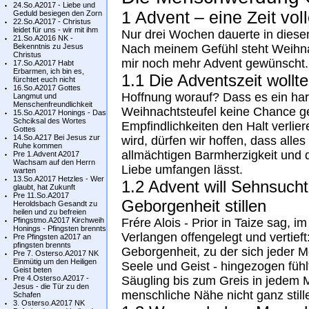
24.So.A2017 - Liebe und
1 Advent – eine Zeit vol
Geduld besiegen den Zorn
22.So.A2017 - Christus
leidet für uns - wir mit ihm
Nur drei Wochen dauerte in diese
21.So.A2016 NK -
Bekenntnis zu Jesus
Nach meinem Gefühl steht Weihnac
Christus
mir noch mehr Advent gewünscht.
17.So.A2017 Habt
Erbarmen, ich bin es,
1.1 Die Adventszeit wollt
fürchtet euch nicht
16.So.A2017 Gottes
Hoffnung worauf? Dass es ein ha
Langmut und
Menschenfreundlichkeit
Weihnachtsteufel keine Chance ge
15.So.A2017 Honings - Das
Schciksal des Wortes
Empfindlichkeiten den Halt verli
Gottes
14.So.A217 Bei Jesus zur
wird, dürfen wir hoffen, dass alle
Ruhe kommen
allmächtigen Barmherzigkeit und d
Pre 1.Advent A2017
Wachsam auf den Herrn
Liebe umfangen lässt.
warten
13.So.A2017 Hetzles - Wer
1.2 Advent will Sehnsucht
glaubt, hat Zukunft
Pre 11.So.A2017
Geborgenheit stillen
Heroldsbach Gesandt zu
heilen und zu befreien
Pfingstmo.A2017 Kirchweih
Frére Alois - Prior in Taize sag, 
Honings - Pfingsten brennts
Verlangen offengelegt und vertief
Pre Pfingsten a2017 an
pfingsten brennts
Geborgenheit, zu der sich jeder 
Pre 7. Osterso.A2017 NK
Einmütig um den Heiligen
Seele und Geist - hingezogen fühl
Geist beten
Pre 4.Osterso.A2017 -
Säugling bis zum Greis in jedem 
Jesus - die Tür zu den
menschliche Nähe nicht ganz still
Schafen
3. Osterso.A2017 NK