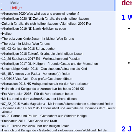
den
Maria
Heilige
Allerseelen 2020 Was wird aus uns wenn wir sterben?
1 W
Allerheiligen 2020 NK Zukunft für alle, die sich heiligen lassen
Zukunft für alle, die sich heiligen lassen - Allerheiligen 2020 Rot
Allerheiligen 2019 NK Nach Heiligkeit streben
Heilige
Theresia vom Kinde Jesu - Ihr kleiner Weg für uns
Theresia - ihr kleiner Weg für uns
03_03 Kunigunde 2018 Schatzsuche
Allerheiligen 2018 Zukunft für alle, die sich heiligen lassen
12_26 Stephanus 2017 Rö - Weihnachten und Passion
Allerheiligen 2017 Die Heiligen - Freunde Gottes und der Menschen
Unschuldige Kinder 2016 - Gott bittet um Aufnahme als Kind
06_15 Antonius von Padua - Verlorene(s) finden
16/06/15 Vitus Veit - Das große Geschenk öffnen
Allerseelen 2016 NK Heilsgemeinschaft mit den Verstorbenen
Heinrich und Kunigunde unzertrennbar bis heute 2016 KS
Pre Allerseelen 2015 - Für die Verstorbenen beten
Mit Laurentius dem wahrenSchatz der Kirche dienen
07_22_2015 Maria Magdalena - Mit ihr den Auferstandenen suchen und finden
Johannes der Täufer 2015 Lebensinhalt und -aufgabe an Johannes dem Täufer
ablesen
06-29 Petrus und Paulus - Gott schafft aus Sündern Heilige
Stephanus 2014 - Vol Gnade und Kraft
03-19 Teresa von Avila über den heiligen Josef
2 J
Heinrich und Kunigunde - Gebildet und zielbewusst dem Wohl und Heil der