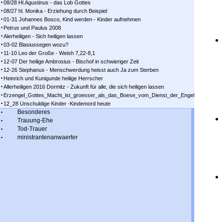
08/28 Hl.Agustinus - das Lob Gottes
08/27 hl. Monika - Erziehung durch Beispiel
01-31 Johannes Bosco, Kind werden - Kinder aufnehmen
Petrus und Paulus 2008
Alerheiligen - Sich heiligen lassen
03-02 Blasiussegen wozu?
11-10 Leo der Große - Weish 7,22-8,1
12-07 Der heilige Ambrosius - Bischof in schwieriger Zeit
12-26 Stephanus - Menschwerdung heisst auch Ja zum Sterben
Heinrich und Kunigunde heilige Herrscher
Allerheiligen 2016 Dormitz - Zukunft für alle, die sich heiligen lassen
Erzengel_Gottes_Macht_ist_groesser_als_das_Boese_vom_Dienst_der_Engel
12_28 Unschuldige Kinder -Kindemord heute
Besonderes
Trauung-Ehe
Tod-Trauer
ministrantenanwaerter