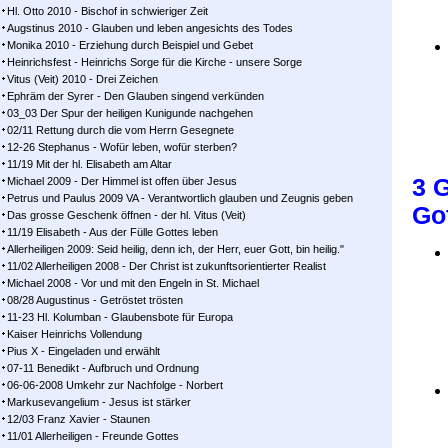
Hl. Otto 2010 - Bischof in schwieriger Zeit
Augstinus 2010 - Glauben und leben angesichts des Todes
Monika 2010 - Erziehung durch Beispiel und Gebet
Heinrichsfest - Heinrichs Sorge für die Kirche - unsere Sorge
Vitus (Veit) 2010 - Drei Zeichen
Ephräm der Syrer - Den Glauben singend verkünden
03_03 Der Spur der heiligen Kunigunde nachgehen
02/11 Rettung durch die vom Herrn Gesegnete
12-26 Stephanus - Wofür leben, wofür sterben?
11/19 Mit der hl. Elisabeth am Altar
3 G
Michael 2009 - Der Himmel ist offen über Jesus
Petrus und Paulus 2009 VA - Verantwortlich glauben und Zeugnis geben
Got
Das grosse Geschenk öffnen - der hl. Vitus (Veit)
11/19 Elisabeth - Aus der Fülle Gottes leben
Allerheiligen 2009: Seid heilig, denn ich, der Herr, euer Gott, bin heilig."
11/02 Allerheiligen 2008 - Der Christ ist zukunftsorientierter Realist
Michael 2008 - Vor und mit den Engeln in St. Michael
08/28 Augustinus - Getröstet trösten
11-23 Hl. Kolumban - Glaubensbote für Europa
Kaiser Heinrichs Vollendung
Pius X - Eingeladen und erwählt
07-11 Benedikt - Aufbruch und Ordnung
06-06-2008 Umkehr zur Nachfolge - Norbert
Markusevangelium - Jesus ist stärker
12/03 Franz Xavier - Staunen
11/01 Allerheiligen - Freunde Gottes