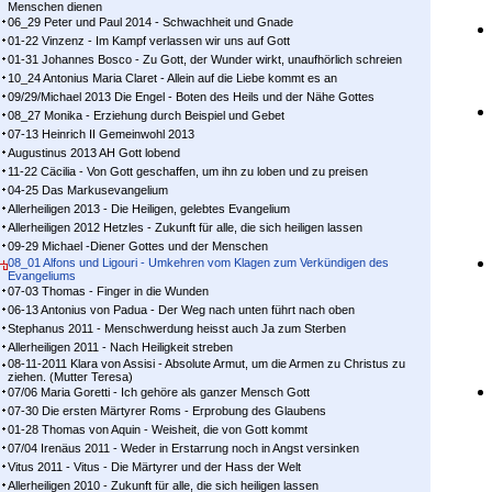
Menschen dienen
06_29 Peter und Paul 2014 - Schwachheit und Gnade
01-22 Vinzenz - Im Kampf ver­las­sen wir uns auf Gott
01-31 Johannes Bosco - Zu Gott, der Wunder wirkt, unaufhörlich schreien
10_24 Antonius Maria Claret - Allein auf die Liebe kommt es an
09/29/Michael 2013 Die Engel - Boten des Heils und der Nähe Gottes
08_27 Monika - Erziehung durch Beispiel und Gebet
07-13 Heinrich II Gemeinwohl 2013
Augustinus 2013 AH Gott lobend
11-22 Cäcilia - Von Gott geschaffen, um ihn zu loben und zu preisen
04-25 Das Markusevangelium
Allerheiligen 2013 - Die Heiligen, gelebtes Evangelium
Allerheiligen 2012 Hetzles - Zukunft für alle, die sich heiligen lassen
09-29 Michael -Diener Gottes und der Menschen
08_01 Alfons und Ligouri - Umkehren vom Klagen zum Verkündigen des
Evangeliums
07-03 Thomas - Finger in die Wunden
06-13 Antonius von Padua - Der Weg nach unten führt nach oben
Stephanus 2011 - Menschwerdung heisst auch Ja zum Sterben
Allerheiligen 2011 - Nach Heiligkeit streben
08-11-2011 Klara von Assisi - Absolute Armut, um die Armen zu Christus zu
ziehen. (Mutter Teresa)
07/06 Maria Goretti - Ich gehöre als ganzer Mensch Gott
07-30 Die ersten Märtyrer Roms - Erprobung des Glaubens
01-28 Thomas von Aquin - Weisheit, die von Gott kommt
07/04 Irenäus 2011 - Weder in Erstarrung noch in Angst versinken
Vitus 2011 - Vitus - Die Märtyrer und der Hass der Welt
Allerheiligen 2010 - Zukunft für alle, die sich heiligen lassen