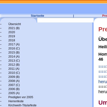
Startseite
|
Pre
Übersicht
Pr
2021 (B)
2020
2019
Übe
2018
2017 (A)
Heil
2016 (C)
2015 (B)
Homi
2014 (A)
46
2013 (C)
2012 (B)
===>
2011 (A)
===>
2010 (C)
===>
2009 (B)
2008 (A)
heru
2007 (C)
===>
2006 (B)
heru
2005 (A)
Predigten vor 2005
Um
Herrenfeste
Kirchweih-Titularfeste