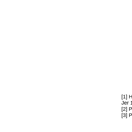
[1] 
Jer 
[2] 
[3] 