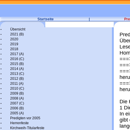
Startseite
|
Pre
Übersicht
Pred
2021 (B)
2020
Über
2019
Lese
2018
Homi
2017 (A)
===>
2016 (C)
2015 (B)
===>
2014 (A)
===>
2013 (C)
heru
2012 (B)
===>
2011 (A)
2010 (C)
heru
2009 (B)
2008 (A)
Die 
2007 (C)
1 Di
2006 (B)
In e
2005 (A)
Predigten vor 2005
gibt
Herrenfeste
lang
Kirchweih-Titularfeste