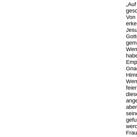
„Auf
gesc
Von 
erke
Jesu
Gott
gem
Wenn
habe
Empf
Gnad
Himm
Wenn
feie
dies
ange
aber
sein
gefu
werd
Frau