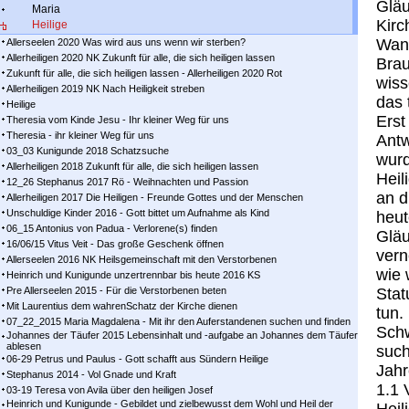
Gläu
Maria
Kirc
Heilige
Wand
Allerseelen 2020 Was wird aus uns wenn wir sterben?
Allerheiligen 2020 NK Zukunft für alle, die sich heiligen lassen
Brau
Zukunft für alle, die sich heiligen lassen - Allerheiligen 2020 Rot
wiss
Allerheiligen 2019 NK Nach Heiligkeit streben
das 
Heilige
Erst
Theresia vom Kinde Jesu - Ihr kleiner Weg für uns
Theresia - ihr kleiner Weg für uns
Antw
03_03 Kunigunde 2018 Schatzsuche
wurd
Allerheiligen 2018 Zukunft für alle, die sich heiligen lassen
Heil
12_26 Stephanus 2017 Rö - Weihnachten und Passion
an d
Allerheiligen 2017 Die Heiligen - Freunde Gottes und der Menschen
Unschuldige Kinder 2016 - Gott bittet um Aufnahme als Kind
heut
06_15 Antonius von Padua - Verlorene(s) finden
Gläu
16/06/15 Vitus Veit - Das große Geschenk öffnen
vern
Allerseelen 2016 NK Heilsgemeinschaft mit den Verstorbenen
wie 
Heinrich und Kunigunde unzertrennbar bis heute 2016 KS
Pre Allerseelen 2015 - Für die Verstorbenen beten
Stat
Mit Laurentius dem wahrenSchatz der Kirche dienen
tun.
07_22_2015 Maria Magdalena - Mit ihr den Auferstandenen suchen und finden
Schw
Johannes der Täufer 2015 Lebensinhalt und -aufgabe an Johannes dem Täufer
ablesen
such
06-29 Petrus und Paulus - Gott schafft aus Sündern Heilige
Jahr
Stephanus 2014 - Vol Gnade und Kraft
1.1 
03-19 Teresa von Avila über den heiligen Josef
Heinrich und Kunigunde - Gebildet und zielbewusst dem Wohl und Heil der