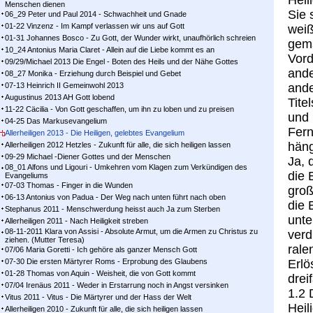
Heil
Menschen dienen
Sie 
06_29 Peter und Paul 2014 - Schwachheit und Gnade
01-22 Vinzenz - Im Kampf ver­las­sen wir uns auf Gott
weiß
01-31 Johannes Bosco - Zu Gott, der Wunder wirkt, unaufhörlich schreien
gema
10_24 Antonius Maria Claret - Allein auf die Liebe kommt es an
Vord
09/29/Michael 2013 Die Engel - Boten des Heils und der Nähe Gottes
an­d
08_27 Monika - Erziehung durch Beispiel und Gebet
07-13 Heinrich II Gemeinwohl 2013
ande
Augustinus 2013 AH Gott lobend
Tite
11-22 Cäcilia - Von Gott geschaffen, um ihn zu loben und zu preisen
und 
04-25 Das Markusevangelium
Fer
Allerheiligen 2013 - Die Heiligen, gelebtes Evangelium
häng
Allerheiligen 2012 Hetzles - Zukunft für alle, die sich heiligen lassen
09-29 Michael -Diener Gottes und der Menschen
Ja, 
08_01 Alfons und Ligouri - Umkehren vom Klagen zum Verkündigen des
die 
Evangeliums
07-03 Thomas - Finger in die Wunden
groß
06-13 Antonius von Padua - Der Weg nach unten führt nach oben
die 
Stephanus 2011 - Menschwerdung heisst auch Ja zum Sterben
unte
Allerheiligen 2011 - Nach Heiligkeit streben
08-11-2011 Klara von Assisi - Absolute Armut, um die Armen zu Christus zu
verd
ziehen. (Mutter Teresa)
rale
07/06 Maria Goretti - Ich gehöre als ganzer Mensch Gott
07-30 Die ersten Märtyrer Roms - Erprobung des Glaubens
Erlö
01-28 Thomas von Aquin - Weisheit, die von Gott kommt
drei
07/04 Irenäus 2011 - Weder in Erstarrung noch in Angst versinken
1.2 
Vitus 2011 - Vitus - Die Märtyrer und der Hass der Welt
Heil
Allerheiligen 2010 - Zukunft für alle, die sich heiligen lassen