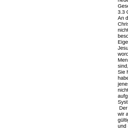
neue
Gesc
3.3 
An d
Chri
nich
beso
Eige
Jesu
word
Mens
sind
Sie 
habe
jene
nich
aufg
Syst
Der 
wir 
gült
und 