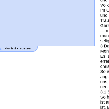
und 
Völk
Im O
und
Trau
Ger
— me
man,
seli
3 Da
Men
Es i
erre
chri
So i
ange
uns,
neue
3.1 
So h
ist 
ist.