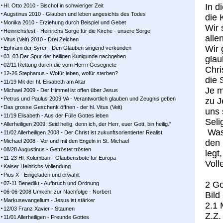
In d
Hl. Otto 2010 - Bischof in schwieriger Zeit
Augstinus 2010 - Glauben und leben angesichts des Todes
die 
Monika 2010 - Erziehung durch Beispiel und Gebet
Wir 
Heinrichsfest - Heinrichs Sorge für die Kirche - unsere Sorge
alle
Vitus (Veit) 2010 - Drei Zeichen
Wir 
Ephräm der Syrer - Den Glauben singend verkünden
03_03 Der Spur der heiligen Kunigunde nachgehen
glau
02/11 Rettung durch die vom Herrn Gesegnete
Chri
12-26 Stephanus - Wofür leben, wofür sterben?
die 
11/19 Mit der hl. Elisabeth am Altar
Je m
Michael 2009 - Der Himmel ist offen über Jesus
Petrus und Paulus 2009 VA - Verantwortlich glauben und Zeugnis geben
zu J
Das grosse Geschenk öffnen - der hl. Vitus (Veit)
uns 
11/19 Elisabeth - Aus der Fülle Gottes leben
Seli
Allerheiligen 2009: Seid heilig, denn ich, der Herr, euer Gott, bin heilig."
Was 
11/02 Allerheiligen 2008 - Der Christ ist zukunftsorientierter Realist
Michael 2008 - Vor und mit den Engeln in St. Michael
den 
08/28 Augustinus - Getröstet trösten
legt
11-23 Hl. Kolumban - Glaubensbote für Europa
Voll
Kaiser Heinrichs Vollendung
Pius X - Eingeladen und erwählt
2 Go
07-11 Benedikt - Aufbruch und Ordnung
06-06-2008 Umkehr zur Nachfolge - Norbert
Bild
Markusevangelium - Jesus ist stärker
2.1 
12/03 Franz Xavier - Staunen
Z.Z.
11/01 Allerheiligen - Freunde Gottes