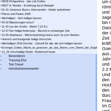
um d
08/28 Hl.Agustinus - das Lob Gottes
08/27 hl. Monika - Erziehung durch Beispiel
römi
01-31 Johannes Bosco, Kind werden - Kinder aufnehmen
und 
Petrus und Paulus 2008
sage
Alerheiligen - Sich heiligen lassen
bin 
03-02 Blasiussegen wozu?
11-10 Leo der Große - Weish 7,22-8,1
Dann
12-07 Der heilige Ambrosius - Bischof in schwieriger Zeit
der 
12-26 Stephanus - Menschwerdung heisst auch Ja zum Sterben
Zeit
Heinrich und Kunigunde heilige Herrscher
kräf
Allerheiligen 2016 Dormitz - Zukunft für alle, die sich heiligen lassen
Erzengel_Gottes_Macht_ist_groesser_als_das_Boese_vom_Dienst_der_Engel
Goet
12_28 Unschuldige Kinder -Kindemord heute
aus 
Besonderes
Jahr
Trauung-Ehe
und 
Tod-Trauer
ministrantenanwaerter
2.2 
Und 
den 
Hoch
den 
durc
Frau
Im D