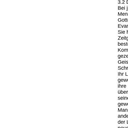
3.2 
Bei 
Men
Gott
Evan
Sie 
Zeit
best
Komm
geze
Geis
Schr
Ihr 
gewo
ihre
über
sein
gewe
Man 
ande
der 