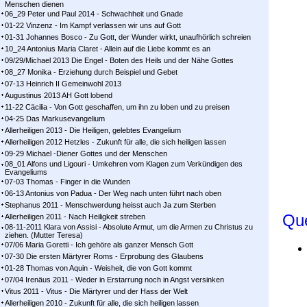
Menschen dienen
06_29 Peter und Paul 2014 - Schwachheit und Gnade
01-22 Vinzenz - Im Kampf ver­las­sen wir uns auf Gott
01-31 Johannes Bosco - Zu Gott, der Wunder wirkt, unaufhörlich schreien
10_24 Antonius Maria Claret - Allein auf die Liebe kommt es an
09/29/Michael 2013 Die Engel - Boten des Heils und der Nähe Gottes
08_27 Monika - Erziehung durch Beispiel und Gebet
07-13 Heinrich II Gemeinwohl 2013
Augustinus 2013 AH Gott lobend
11-22 Cäcilia - Von Gott geschaffen, um ihn zu loben und zu preisen
04-25 Das Markusevangelium
Allerheiligen 2013 - Die Heiligen, gelebtes Evangelium
Allerheiligen 2012 Hetzles - Zukunft für alle, die sich heiligen lassen
09-29 Michael -Diener Gottes und der Menschen
08_01 Alfons und Ligouri - Umkehren vom Klagen zum Verkündigen des
Evangeliums
07-03 Thomas - Finger in die Wunden
06-13 Antonius von Padua - Der Weg nach unten führt nach oben
Stephanus 2011 - Menschwerdung heisst auch Ja zum Sterben
Que
Allerheiligen 2011 - Nach Heiligkeit streben
08-11-2011 Klara von Assisi - Absolute Armut, um die Armen zu Christus zu
ziehen. (Mutter Teresa)
07/06 Maria Goretti - Ich gehöre als ganzer Mensch Gott
07-30 Die ersten Märtyrer Roms - Erprobung des Glaubens
01-28 Thomas von Aquin - Weisheit, die von Gott kommt
07/04 Irenäus 2011 - Weder in Erstarrung noch in Angst versinken
Vitus 2011 - Vitus - Die Märtyrer und der Hass der Welt
Allerheiligen 2010 - Zukunft für alle, die sich heiligen lassen