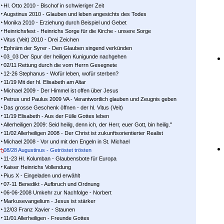
Hl. Otto 2010 - Bischof in schwieriger Zeit
Augstinus 2010 - Glauben und leben angesichts des Todes
Monika 2010 - Erziehung durch Beispiel und Gebet
Heinrichsfest - Heinrichs Sorge für die Kirche - unsere Sorge
Vitus (Veit) 2010 - Drei Zeichen
Ephräm der Syrer - Den Glauben singend verkünden
03_03 Der Spur der heiligen Kunigunde nachgehen
02/11 Rettung durch die vom Herrn Gesegnete
12-26 Stephanus - Wofür leben, wofür sterben?
11/19 Mit der hl. Elisabeth am Altar
Michael 2009 - Der Himmel ist offen über Jesus
Petrus und Paulus 2009 VA - Verantwortlich glauben und Zeugnis geben
Das grosse Geschenk öffnen - der hl. Vitus (Veit)
11/19 Elisabeth - Aus der Fülle Gottes leben
Allerheiligen 2009: Seid heilig, denn ich, der Herr, euer Gott, bin heilig."
11/02 Allerheiligen 2008 - Der Christ ist zukunftsorientierter Realist
Michael 2008 - Vor und mit den Engeln in St. Michael
08/28 Augustinus - Getröstet trösten
11-23 Hl. Kolumban - Glaubensbote für Europa
Kaiser Heinrichs Vollendung
Pius X - Eingeladen und erwählt
07-11 Benedikt - Aufbruch und Ordnung
06-06-2008 Umkehr zur Nachfolge - Norbert
Markusevangelium - Jesus ist stärker
12/03 Franz Xavier - Staunen
11/01 Allerheiligen - Freunde Gottes