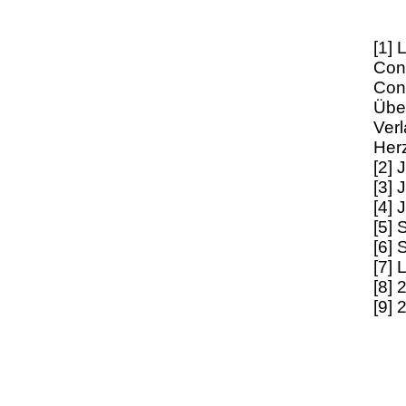
[1] 
Con
Con
Übe
Verl
Herz
[2] 
[3] 
[4] 
[5] 
[6] 
[7] 
[8] 
[9] 