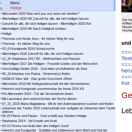
Maria
Heilige
Allerseelen 2020 Was wird aus uns wenn wir sterben?
Allerheiligen 2020 NK Zukunft für alle, die sich heiligen lassen
Der he
entfla
Zukunft für alle, die sich heiligen lassen - Allerheiligen 2020 Rot
Neunki
Allerheiligen 2019 NK Nach Heiligkeit streben
Hochal
Heilige
Theresia vom Kinde Jesu - Ihr kleiner Weg für uns
und
Theresia - ihr kleiner Weg für uns
03_03 Kunigunde 2018 Schatzsuche
===>
Allerheiligen 2018 Zukunft für alle, die sich heiligen lassen
Text
12_26 Stephanus 2017 Rö - Weihnachten und Passion
===>
Allerheiligen 2017 Die Heiligen - Freunde Gottes und der Menschen
Unschuldige Kinder 2016 - Gott bittet um Aufnahme als Kind
heru
06_15 Antonius von Padua - Verlorene(s) finden
===>
16/06/15 Vitus Veit - Das große Geschenk öffnen
Kor 
Allerseelen 2016 NK Heilsgemeinschaft mit den Verstorbenen
Heinrich und Kunigunde unzertrennbar bis heute 2016 KS
Ge
Pre Allerseelen 2015 - Für die Verstorbenen beten
Mit Laurentius dem wahrenSchatz der Kirche dienen
07_22_2015 Maria Magdalena - Mit ihr den Auferstandenen suchen und finden
Johannes der Täufer 2015 Lebensinhalt und -aufgabe an Johannes dem Täufer
Leb
ablesen
06-29 Petrus und Paulus - Gott schafft aus Sündern Heilige
Stephanus 2014 - Vol Gnade und Kraft
03-19 Teresa von Avila über den heiligen Josef
Heinrich und Kunigunde - Gebildet und zielbewusst dem Wohl und Heil der