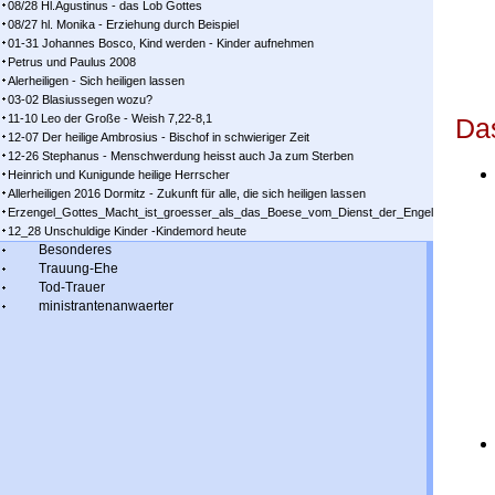
08/28 Hl.Agustinus - das Lob Gottes
08/27 hl. Monika - Erziehung durch Beispiel
01-31 Johannes Bosco, Kind werden - Kinder aufnehmen
Petrus und Paulus 2008
Alerheiligen - Sich heiligen lassen
03-02 Blasiussegen wozu?
11-10 Leo der Große - Weish 7,22-8,1
Das
12-07 Der heilige Ambrosius - Bischof in schwieriger Zeit
12-26 Stephanus - Menschwerdung heisst auch Ja zum Sterben
Heinrich und Kunigunde heilige Herrscher
Allerheiligen 2016 Dormitz - Zukunft für alle, die sich heiligen lassen
Erzengel_Gottes_Macht_ist_groesser_als_das_Boese_vom_Dienst_der_Engel
12_28 Unschuldige Kinder -Kindemord heute
Besonderes
Trauung-Ehe
Tod-Trauer
ministrantenanwaerter