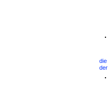
die
de