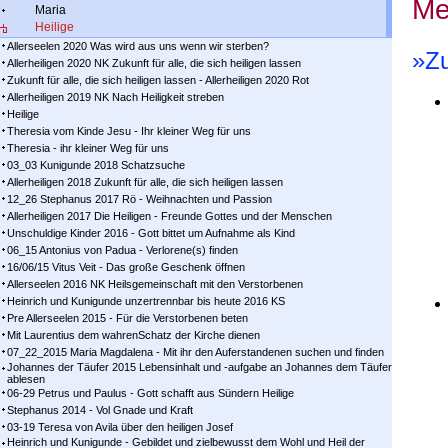
Me
Maria
Heilige
Allerseelen 2020 Was wird aus uns wenn wir sterben?
»Zu
Allerheiligen 2020 NK Zukunft für alle, die sich heiligen lassen
Zukunft für alle, die sich heiligen lassen - Allerheiligen 2020 Rot
Allerheiligen 2019 NK Nach Heiligkeit streben
Heilige
Theresia vom Kinde Jesu - Ihr kleiner Weg für uns
Theresia - ihr kleiner Weg für uns
03_03 Kunigunde 2018 Schatzsuche
Allerheiligen 2018 Zukunft für alle, die sich heiligen lassen
12_26 Stephanus 2017 Rö - Weihnachten und Passion
Allerheiligen 2017 Die Heiligen - Freunde Gottes und der Menschen
Unschuldige Kinder 2016 - Gott bittet um Aufnahme als Kind
06_15 Antonius von Padua - Verlorene(s) finden
16/06/15 Vitus Veit - Das große Geschenk öffnen
Allerseelen 2016 NK Heilsgemeinschaft mit den Verstorbenen
Heinrich und Kunigunde unzertrennbar bis heute 2016 KS
Pre Allerseelen 2015 - Für die Verstorbenen beten
Mit Laurentius dem wahrenSchatz der Kirche dienen
07_22_2015 Maria Magdalena - Mit ihr den Auferstandenen suchen und finden
Johannes der Täufer 2015 Lebensinhalt und -aufgabe an Johannes dem Täufer
ablesen
06-29 Petrus und Paulus - Gott schafft aus Sündern Heilige
Stephanus 2014 - Vol Gnade und Kraft
03-19 Teresa von Avila über den heiligen Josef
Heinrich und Kunigunde - Gebildet und zielbewusst dem Wohl und Heil der