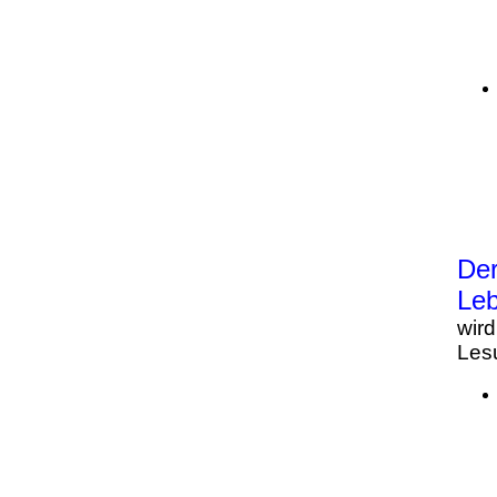
Der
Leb
wird
Les