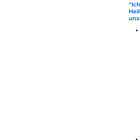
"Ic
Hei
uns