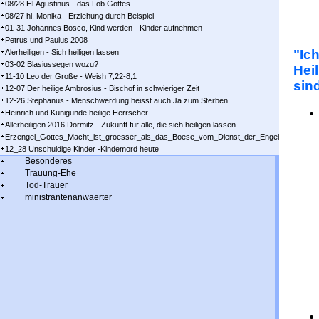
08/28 Hl.Agustinus - das Lob Gottes
08/27 hl. Monika - Erziehung durch Beispiel
01-31 Johannes Bosco, Kind werden - Kinder aufnehmen
Petrus und Paulus 2008
"Ic
Alerheiligen - Sich heiligen lassen
03-02 Blasiussegen wozu?
Hei
11-10 Leo der Große - Weish 7,22-8,1
sind
12-07 Der heilige Ambrosius - Bischof in schwieriger Zeit
12-26 Stephanus - Menschwerdung heisst auch Ja zum Sterben
Heinrich und Kunigunde heilige Herrscher
Allerheiligen 2016 Dormitz - Zukunft für alle, die sich heiligen lassen
Erzengel_Gottes_Macht_ist_groesser_als_das_Boese_vom_Dienst_der_Engel
12_28 Unschuldige Kinder -Kindemord heute
Besonderes
Trauung-Ehe
Tod-Trauer
ministrantenanwaerter