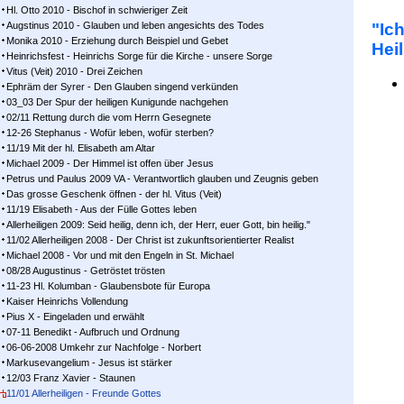
Hl. Otto 2010 - Bischof in schwieriger Zeit
Augstinus 2010 - Glauben und leben angesichts des Todes
"Ic
Monika 2010 - Erziehung durch Beispiel und Gebet
Heil
Heinrichsfest - Heinrichs Sorge für die Kirche - unsere Sorge
Vitus (Veit) 2010 - Drei Zeichen
Ephräm der Syrer - Den Glauben singend verkünden
03_03 Der Spur der heiligen Kunigunde nachgehen
02/11 Rettung durch die vom Herrn Gesegnete
12-26 Stephanus - Wofür leben, wofür sterben?
11/19 Mit der hl. Elisabeth am Altar
Michael 2009 - Der Himmel ist offen über Jesus
Petrus und Paulus 2009 VA - Verantwortlich glauben und Zeugnis geben
Das grosse Geschenk öffnen - der hl. Vitus (Veit)
11/19 Elisabeth - Aus der Fülle Gottes leben
Allerheiligen 2009: Seid heilig, denn ich, der Herr, euer Gott, bin heilig."
11/02 Allerheiligen 2008 - Der Christ ist zukunftsorientierter Realist
Michael 2008 - Vor und mit den Engeln in St. Michael
08/28 Augustinus - Getröstet trösten
11-23 Hl. Kolumban - Glaubensbote für Europa
Kaiser Heinrichs Vollendung
Pius X - Eingeladen und erwählt
07-11 Benedikt - Aufbruch und Ordnung
06-06-2008 Umkehr zur Nachfolge - Norbert
Markusevangelium - Jesus ist stärker
12/03 Franz Xavier - Staunen
11/01 Allerheiligen - Freunde Gottes