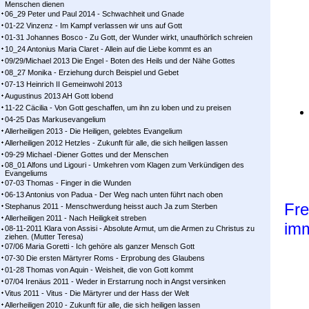
Menschen dienen
06_29 Peter und Paul 2014 - Schwachheit und Gnade
01-22 Vinzenz - Im Kampf ver­las­sen wir uns auf Gott
01-31 Johannes Bosco - Zu Gott, der Wunder wirkt, unaufhörlich schreien
10_24 Antonius Maria Claret - Allein auf die Liebe kommt es an
09/29/Michael 2013 Die Engel - Boten des Heils und der Nähe Gottes
08_27 Monika - Erziehung durch Beispiel und Gebet
07-13 Heinrich II Gemeinwohl 2013
Augustinus 2013 AH Gott lobend
11-22 Cäcilia - Von Gott geschaffen, um ihn zu loben und zu preisen
04-25 Das Markusevangelium
Allerheiligen 2013 - Die Heiligen, gelebtes Evangelium
Allerheiligen 2012 Hetzles - Zukunft für alle, die sich heiligen lassen
09-29 Michael -Diener Gottes und der Menschen
08_01 Alfons und Ligouri - Umkehren vom Klagen zum Verkündigen des
Evangeliums
07-03 Thomas - Finger in die Wunden
06-13 Antonius von Padua - Der Weg nach unten führt nach oben
Fre
Stephanus 2011 - Menschwerdung heisst auch Ja zum Sterben
Allerheiligen 2011 - Nach Heiligkeit streben
imm
08-11-2011 Klara von Assisi - Absolute Armut, um die Armen zu Christus zu
ziehen. (Mutter Teresa)
07/06 Maria Goretti - Ich gehöre als ganzer Mensch Gott
07-30 Die ersten Märtyrer Roms - Erprobung des Glaubens
01-28 Thomas von Aquin - Weisheit, die von Gott kommt
07/04 Irenäus 2011 - Weder in Erstarrung noch in Angst versinken
Vitus 2011 - Vitus - Die Märtyrer und der Hass der Welt
Allerheiligen 2010 - Zukunft für alle, die sich heiligen lassen