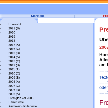
Startseite
|
Pre
Übersicht
Pr
2021 (B)
2020
2019
Übe
2018
2017 (A)
200
2016 (C)
2015 (B)
Hom
2014 (A)
Alle
2013 (C)
am 
2012 (B)
2011 (A)
===>
2010 (C)
Text
2009 (B)
2008 (A)
===>
2007 (C)
oder
2006 (B)
===>
2005 (A)
Predigten vor 2005
Fr
Herrenfeste
Kirchweih-Titularfeste