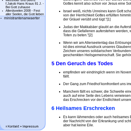
Messfeier und Beerd.
Gottes kennt also schon vor Jesus eine Sol
f.Jakob Hans Kraus 81 J. -
Bei Gott zuhause
Allerdseelen 2008 - Fest
Israel weiß, nichts Unreines kann Gott sch
aller Seelen, die Gott lieben
von der Herrlichkeit Gottes erfüllten himm
ministrantenanwaerter
der Gräuel verübt und lügt.“[1]
Judas der Makkabäer glaubt an die Auferste
dass die Gefallenen auferstehen werden, w
Toten zu beten."[2]
Wenn wir am Allerseelentag das Erlösungsop
ist dies einmal Ausdruck unseres Glauben
Zeichen unseres solidarischen Verbundense
geschenkten Heilsgemeinschaft. Sie gehör
5 Den Geruch des Todes
empfinden wir eindringlich wenn im Novembe
fällt.
Der Gang zum Friedhof konfrontiert uns im
Manchem fällt es schwer, die Schwelle ei
auch auf eine Seite des Lebens verwiesen, 
das Erschrecken vor der Endlichkeit unse
6 Heilsames Erschrecken
Es kann lähmendes oder auch heilsames E
der Nachricht von der Erkrankung und sch
aber hat keine Eile.