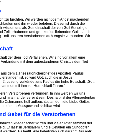
e.
n
icht zu fürchten. Wir werden nicht dem Angst machenden
laufen und ihn wieder beleben. Dieser ist durch die
Wir wissen uns als Gemeinschaft der von Gott Geheiligten
d Zeit erhabenen und grenzenlos liebenden Gott - auch
g - mit unseren Verstorbenen aufs engste verbunden. Wir
chaft
haft der dem Tod Verfallenen. Wir sind vor allem eine
re Verbindung mit dem auferstandenen Christus dem Tod
 aus dem 1.Thessalonicherbrief des Apostels Paulus
ferstanden ist, so wird Gott auch die in Jesus
r 2. Lesung verkündet uns Paulus die frohe Botschaft: „Gott
sammen mit ihm zur Herrlichkeit führen.“
nseren Verstorbenen verbunden. In ihm werden wir uns
und miteinander vereint sein. Deshalb ist der Allerseelentag
 die Ostersonne hell aufleuchtet, an dem die Liebe Gottes
s an meinem Messgewand sichtbar wird.
nd Gebet für die Verstorbenen
mitten kriegerischer Wirren und vieler Toter sammelt der
d. Er lässt in Jerusalem für die Gefallen ein Sündopfer
t werden". Es heißt „Alle beteiligten sich daran.“ Das Volk