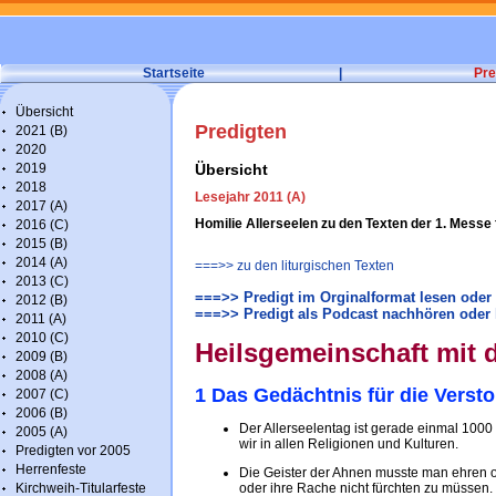
Startseite
|
Pre
Übersicht
Predigten
2021 (B)
2020
2019
Übersicht
2018
Lesejahr 2011 (A)
2017 (A)
Homilie Allerseelen zu den Texten der 1. Messe 
2016 (C)
2015 (B)
2014 (A)
===>> zu den liturgischen Texten
2013 (C)
===>> Predigt im Orginalformat lesen oder
2012 (B)
===>> Predigt als Podcast nachhören oder 
2011 (A)
2010 (C)
Heilsgemeinschaft mit 
2009 (B)
2008 (A)
1 Das Gedächtnis für die Verst
2007 (C)
2006 (B)
Der Allerseelentag ist gerade einmal 1000 
2005 (A)
wir in allen Religionen und Kulturen.
Predigten vor 2005
Herrenfeste
Die Geister der Ahnen musste man ehren o
Kirchweih-Titularfeste
oder ihre Rache nicht fürchten zu müssen