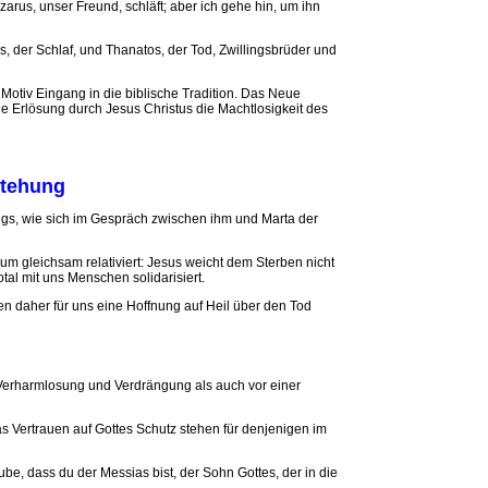
zarus, unser Freund, schläft; aber ich gehe hin, um ihn
, der Schlaf, und Thanatos, der Tod, Zwillingsbrüder und
 Motiv Eingang in die biblische Tradition. Das Neue
ie Erlösung durch Jesus Christus die Machtlosigkeit des
stehung
gs, wie sich im Gespräch zwischen ihm und Marta der
m gleichsam relativiert: Jesus weicht dem Sterben nicht
otal mit uns Menschen solidarisiert.
n daher für uns eine Hoffnung auf Heil über den Tod
Verharmlosung und Verdrängung als auch vor einer
s Vertrauen auf Gottes Schutz stehen für denjenigen im
aube, dass du der Messias bist, der Sohn Gottes, der in die