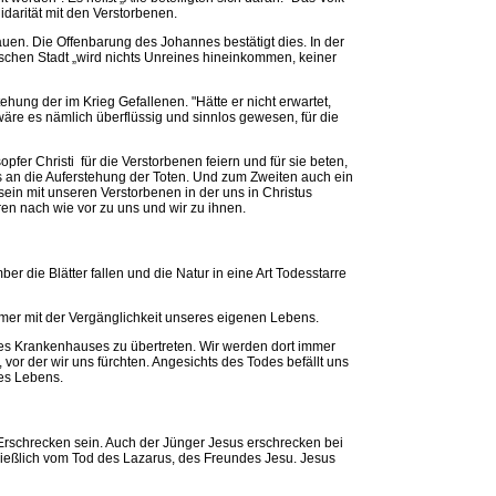
idarität mit den Verstorbenen.
auen. Die Offenbarung des Johannes bestätigt dies. In der
lischen Stadt „wird nichts Unreines hineinkommen, keiner
hung der im Krieg Gefallenen. "Hätte er nicht erwartet,
äre es nämlich überflüssig und sinnlos gewesen, für die
fer Christi für die Verstorbenen feiern und für sie beten,
s an die Auferstehung der Toten. Und zum Zweiten auch ein
in mit unseren Verstorbenen in der uns in Christus
en nach wie vor zu uns und wir zu ihnen.
r die Blätter fallen und die Natur in eine Art Todesstarre
mer mit der Vergänglichkeit unseres eigenen Lebens.
nes Krankenhauses zu übertreten. Wir werden dort immer
vor der wir uns fürchten. Angesichts des Todes befällt uns
res Lebens.
rschrecken sein. Auch der Jünger Jesus erschrecken bei
ließlich vom Tod des Lazarus, des Freundes Jesu. Jesus