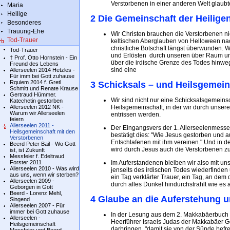
Verstorbenen in einer anderen Welt glaubt
Maria
Heilige
2 Die Gemeinschaft der Heilige
Besonderes
Trauung-Ehe
Wir Christen brauchen die Verstorbenen n
Tod-Trauer
keltischen Aberglauben von Helloween nach
christliche Botschaft längst überwunden. 
Tod-Trauer
und Erlösten durch unseren über Raum un
† Prof. Otto Hornstein - Ein
über die irdische Grenze des Todes hinwe
Freund des Lebens
sind eine
Allerseelen 2014 Hetzles -
Für imm bei Gott zuhause
Rquiem 2014 f. Gretl
3 Schicksals – und Heilsgemein
Schmitt und Renate Krause
Gertraud Hümmer.
Wir sind nicht nur eine Schicksalsgemeinsc
Katechetin gestorben
Allerseelen 2012 NK -
Heilsgemeinschaft, in der wir durch unse
Warum wir Allerseelen
entrissen werden.
feiern
Allerseelen 2011 -
Der Eingangsvers der 1. Allerseelenmesse
Heilsgemeinschaft mit den
bestätigt dies: "Wie Jesus gestorben und au
Verstorbenen
Entschlafenen mit ihm vereinen." Und in de
Beerd Peter Bail - Wo Gott
wird durch Jesus auch die Verstorbenen zu
ist, ist Zukunft
Messfeier f. Edeltraud
Forster 2011
Im Auferstandenen bleiben wir also mit u
Allerseelen 2010 - Was wird
jenseits des irdischen Todes wiederfinden 
aus uns, wenn wir sterben?
ein Tag verklärter Trauer, ein Tag, an dem
Allerseelen 2009 -
durch alles Dunkel hindurchstrahlt wie e
Geborgen in Gott
Beerd - Lorenz Mehl,
4 Glaube an die Auferstehung u
Singend
Allerseelen 2007 - Für
immer bei Gott zuhause
In der Lesung aus dem 2. Makkabäerbuch in
Allerseelen -
Heerführer Israels Judas der Makkabäer Gel
Heilsgemeinschaft
darbringen, "damit sie von der Sünde befrei