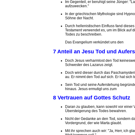
Im Gegenteil, er beruhigt seine Jünger: "La
aufzuwecken."
In der griechischen Mythologie sind Hypnos
Söhne der Nacht.
Durch hellenistischen Einfluss fand dieses
Testament verwendet es, um im Blick auf d
Todes zu beschreiben.
Das Evangelium verkündet uns den
7 Anteil an Jesu Tod und Aufer
Doch Jesus verharmlost den Tod keineswe
Schwester des Lazarus zeigt.
Doch wird dieser durch das Paschamysteriu
au. Er nimmt den Tod auf sich. Er hat sich t
Sein Tod und seine Auferstehung begründe
hinaus. Jesus ermutigt uns zum
8 Vertrauen auf Gottes Schutz
Daran zu glauben, kann sowohl vor einer 
Übersteigerung des Todes bewahren.
Nicht der Gedanke an den Tod, sondern da
Vordergrund, der wie Marta glaubt.
Mit ihr sprechen auch wir: "Ja, Herr, ich gl