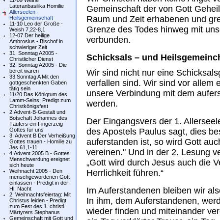
11-09 Weihe
Lateranbasilika Homilie
Gemeinschaft der von Gott Geheil
Allerseelen -
Raum und Zeit erhabenen und gren
Heilsgemeinschaft
11-10 Leo der Große -
Grenze des Todes hinweg mit uns
Weish 7,22-8,1
12-07 Der heilige
verbunden.
Ambrosius - Bischof in
schwieriger Zeit
31. Sonntag A2005 -
Schicksals – und Heilsgemeinc
Christlicher Dienst
32. Sonntag A2005 - Die
bereit waren
Wir sind nicht nur eine Schicksals
33.Sonntag A Mit den
verfallen sind. Wir sind vor allem
gottgeschenkten Gaben
tätig sein
unsere Verbindung mit dem aufer
11/20 Das Königtum des
Lamm-Seins, Predigt zum
werden.
Christkönigsfest
2.Advent-B-Gestalt und
Botschaft Johannes des
Der Eingangsvers der 1. Allersee
Täufers ein Fingerzeig
Gottes für uns
des Apostels Paulus sagt, dies b
3. Advent B Der Verheißung
auferstanden ist, so wird Gott auc
Gottes trauen - Homilie zu
Jes 61,1-11
vereinen." Und in der 2. Lesung v
4.Advent 2005 B - Gottes
Menschwerdung ereignet
„Gott wird durch Jesus auch die 
sich heute
Weihnacht 2005 - Den
Herrlichkeit führen.“
menschgewordenen Gott
einlassen - Predigt in der
Hl. Nacht
Im Auferstandenen bleiben wir al
2. Weihnachtsfeiertag: Mit
In ihm, dem Auferstandenen, werd
Christus leiden - Predigt
zum Fest des 1. christl.
wieder finden und miteinander vere
Märtyrers Stephanus
Gemeinschaft mit Gott und