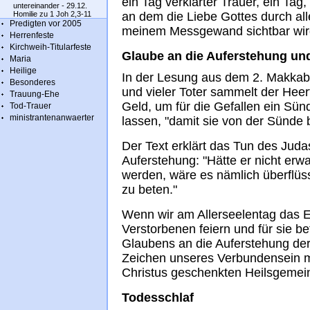
ein Tag verklärter Trauer, ein Tag
untereinander - 29.12.
Homilie zu 1 Joh 2,3-11
an dem die Liebe Gottes durch all
Predigten vor 2005
meinem Messgewand sichtbar wir
Herrenfeste
Kirchweih-Titularfeste
Glaube an die Auferstehung und
Maria
Heilige
In der Lesung aus dem 2. Makkabä
Besonderes
und vieler Toter sammelt der Heer
Trauung-Ehe
Geld, um für die Gefallen ein Sün
Tod-Trauer
ministrantenanwaerter
lassen, "damit sie von der Sünde b
Der Text erklärt das Tun des Jud
Auferstehung: "Hätte er nicht erw
werden, wäre es nämlich überflüss
zu beten."
Wenn wir am Allerseelentag das Er
Verstorbenen feiern und für sie be
Glaubens an die Auferstehung de
Zeichen unseres Verbundensein mi
Christus geschenkten Heilsgemein
Todesschlaf