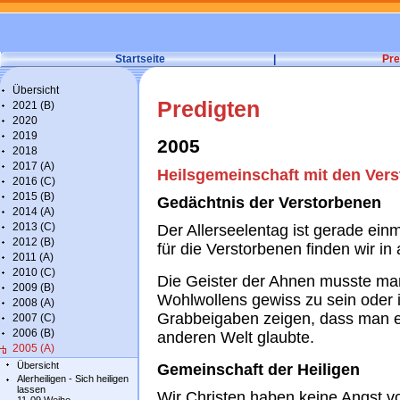
Startseite
|
Pre
Übersicht
Predigten
2021 (B)
2020
2019
2005
2018
2017 (A)
Heilsgemeinschaft mit den Ver
2016 (C)
2015 (B)
Gedächtnis der Verstorbenen
2014 (A)
2013 (C)
Der Allerseelentag ist gerade ein
2012 (B)
für die Verstorbenen finden wir in
2011 (A)
2010 (C)
Die Geister der Ahnen musste ma
2009 (B)
Wohlwollens gewiss zu sein oder 
2008 (A)
Grabbeigaben zeigen, dass man ei
2007 (C)
2006 (B)
anderen Welt glaubte.
2005 (A)
Übersicht
Gemeinschaft der Heiligen
Alerheiligen - Sich heiligen
lassen
Wir Christen haben keine Angst v