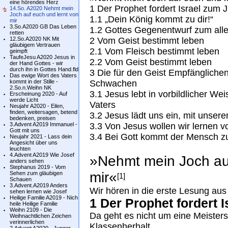
eine hörendes Herz
1 Der Prophet fordert Israel zum 
14.So. A2020 Nehmt mein
Joch auf euch und lernt von
1.1 „Dein König kommt zu dir!“
mir
3.So.A2020 GB Das Leben
1.2 Gottes Gegenentwurf zum alle
retten
12.So.A2020 NK Mit
2 Vom Geist bestimmt leben
gläubigem Vertrauen
2.1 Vom Fleisch bestimmt leben
geimpft
TaufeJesu A2020 Jesus in
2.2 Vom Geist bestimmt leben
der Hand Gottes - wir
durch ihn in Gottes Hand.fld
3 Die für den Geist Empfängliche
Das ewige Wort des Vaters
kommt in der Stille -
Schwachen
2.So.n.Weihn NK
3.1 Jesus lebt in vorbildlicher W
Erscheinung 2020 - Auf
werde Licht
Vaters
Neujahr A2020 - Eilen,
finden, weitersagen, betend
3.2 Jesus lädt uns ein, mit unse
bedenken, preisen
3.Advent A2019 Immanuel -
3.3 Von Jesus wollen wir lernen v
Gott mit uns
3.4 Bei Gott kommt der Mensch z
Neujahr 2021 - Lass dein
Angesicht über uns
leuchten
4.Advent A2019 Wie Josef
»Nehmt mein Joch auf
anders sehen
Stephanus 2019 - Vom
mir«
Sehen zum gläubigen
[1]
Schauen
3.Advent.A2019 Anders
Wir hören in die erste Lesung au
sehen lernen wie Josef
Heilige Familie A2019 - Nich
1 Der Prophet fordert 
heile Heilige Familie
Weihn 2109 - Die
Da geht es nicht um eine Meisters
Weihnachtlichen Zeichen
verinnerlichen
Klassenherhalt.