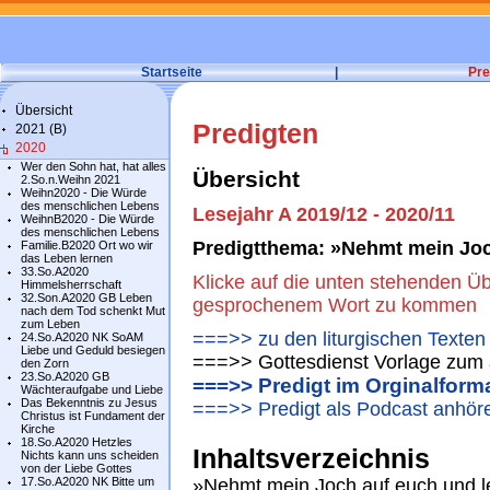
Startseite
|
Pre
Übersicht
Predigten
2021 (B)
2020
Wer den Sohn hat, hat alles
Übersicht
2.So.n.Weihn 2021
Weihn2020 - Die Würde
des menschlichen Lebens
Lesejahr A 2019/12 - 2020/11
WeihnB2020 - Die Würde
des menschlichen Lebens
Predigtthema: »Nehmt mein Joc
Familie.B2020 Ort wo wir
das Leben lernen
33.So.A2020
Klicke auf die unten stehenden Üb
Himmelsherrschaft
32.Son.A2020 GB Leben
gesprochenem Wort zu kommen
nach dem Tod schenkt Mut
zum Leben
===>> zu den liturgischen Texten
24.So.A2020 NK SoAM
Liebe und Geduld besiegen
===>> Gottesdienst Vorlage zum 
den Zorn
23.So.A2020 GB
===>> Predigt im Orginalform
Wächteraufgabe und Liebe
Das Bekenntnis zu Jesus
===>> Predigt als Podcast anhör
Christus ist Fundament der
Kirche
18.So.A2020 Hetzles
Inhaltsverzeichnis
Nichts kann uns scheiden
von der Liebe Gottes
17.So.A2020 NK Bitte um
»Nehmt mein Joch auf euch und le