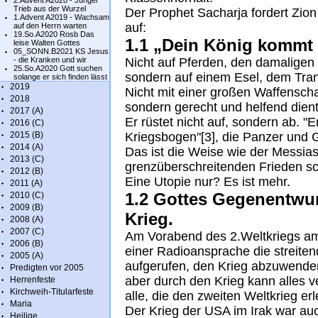
2.Advent A2020 - Junger
Trieb aus der Wurzel
Der Prophet Sacharja fordert Zio
1.Advent A2019 - Wachsam
auf:
auf den Herrn warten
19.So.A2020 Rosb Das
1.1 „Dein König kommt 
leise Walten Gottes
05_SONN.B2021 KS Jesus
- die Kranken und wir
Nicht auf Pferden, den damaligen
25.So.A2020 Gott suchen
sondern auf einem Esel, dem Trans
solange er sich finden lässt
2019
Nicht mit einer großen Waffensch
2018
sondern gerecht und helfend dient
2017 (A)
Er rüstet nicht auf, sondern ab. "
2016 (C)
2015 (B)
Kriegsbogen"[3], die Panzer und 
2014 (A)
Das ist die Weise wie der Messias
2013 (C)
grenzüberschreitenden Frieden sch
2012 (B)
Eine Utopie nur? Es ist mehr.
2011 (A)
1.2 Gottes Gegenentwur
2010 (C)
2009 (B)
Krieg.
2008 (A)
2007 (C)
Am Vorabend des 2.Weltkriegs am 
2006 (B)
einer Radioansprache die streit
2005 (A)
aufgerufen, den Krieg abzuwenden:
Predigten vor 2005
aber durch den Krieg kann alles 
Herrenfeste
Kirchweih-Titularfeste
alle, die den zweiten Weltkrieg er
Maria
Der Krieg der USA im Irak war auc
Heilige