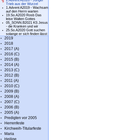
2.Advent A2020 - Junger
Trieb aus der Wurzel
1.Advent A2019 - Wachsam
auf den Herrn warten
19.So.A2020 Rosb Das
leise Walten Gottes
05_SONN.B2021 KS Jesus
- die Kranken und wir
25.So.A2020 Gott suchen
solange er sich finden lässt
2019
2018
2017 (A)
2016 (C)
2015 (B)
2014 (A)
2013 (C)
2012 (B)
2011 (A)
2010 (C)
2009 (B)
2008 (A)
2007 (C)
2006 (B)
2005 (A)
Predigten vor 2005
Herrenfeste
Kirchweih-Titularfeste
Maria
Heilige