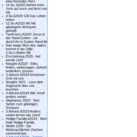
eine hörendes Herz
14.So. A2020 Nehmt mein
Joch auf euch und lernt von
mir
3.So.A2020 GB Das Leben
retten
12.So.A2020 NK Mit
gläubigem Vertrauen
geimpft
TaufeJesu A2020 Jesus in
der Hand Gottes - wir
durch ihn in Gottes Hand.fld
Das ewige Wort des Vaters
kommt in der Stille -
2.So.n.Weihn NK
Erscheinung 2020 - Auf
werde Licht
Neujahr A2020 - Eilen,
finden, weitersagen, betend
bedenken, preisen
3.Advent A2019 Immanuel -
Gott mit uns
Neujahr 2021 - Lass dein
Angesicht über uns
leuchten
4.Advent A2019 Wie Josef
anders sehen
Stephanus 2019 - Vom
Sehen zum gläubigen
Schauen
3.Advent.A2019 Anders
sehen lernen wie Josef
Heilige Familie A2019 - Nich
heile Heilige Familie
Weihn 2109 - Die
Weihnachtlichen Zeichen
verinnerlichen