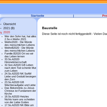
Startseite
|
Pre
Übersicht
Baustelle
2021 (B)
2020
Diese Seite ist noch nicht fertiggestellt - Vielen Da
Wer den Sohn hat, hat alles
2.So.n.Weihn 2021
Weihn2020 - Die Würde
des menschlichen Lebens
WeihnB2020 - Die Würde
des menschlichen Lebens
Familie.B2020 Ort wo wir
das Leben lernen
33.So.A2020
Himmelsherrschaft
32.Son.A2020 GB Leben
nach dem Tod schenkt Mut
zum Leben
24.So.A2020 NK SoAM
Liebe und Geduld besiegen
den Zorn
23.So.A2020 GB
Wächteraufgabe und Liebe
Das Bekenntnis zu Jesus
Christus ist Fundament der
Kirche
18.So.A2020 Hetzles
Nichts kann uns scheiden
von der Liebe Gottes
17.So.A2020 NK Bitte um