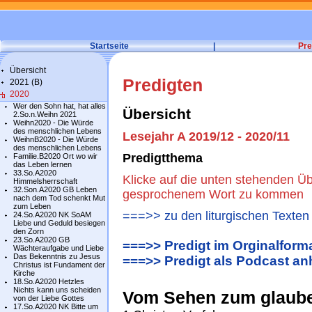
Startseite
|
Pre
Übersicht
Predigten
2021 (B)
2020
Wer den Sohn hat, hat alles
Übersicht
2.So.n.Weihn 2021
Weihn2020 - Die Würde
des menschlichen Lebens
Lesejahr A 2019/12 - 2020/11
WeihnB2020 - Die Würde
des menschlichen Lebens
Predigtthema
Familie.B2020 Ort wo wir
das Leben lernen
33.So.A2020
Klicke auf die unten stehenden Üb
Himmelsherrschaft
32.Son.A2020 GB Leben
gesprochenem Wort zu kommen
nach dem Tod schenkt Mut
zum Leben
===>> zu den liturgischen Texten
24.So.A2020 NK SoAM
Liebe und Geduld besiegen
den Zorn
23.So.A2020 GB
===>> Predigt im Orginalform
Wächteraufgabe und Liebe
Das Bekenntnis zu Jesus
===>> Predigt als Podcast an
Christus ist Fundament der
Kirche
18.So.A2020 Hetzles
Nichts kann uns scheiden
Vom Sehen zum glaub
von der Liebe Gottes
17.So.A2020 NK Bitte um