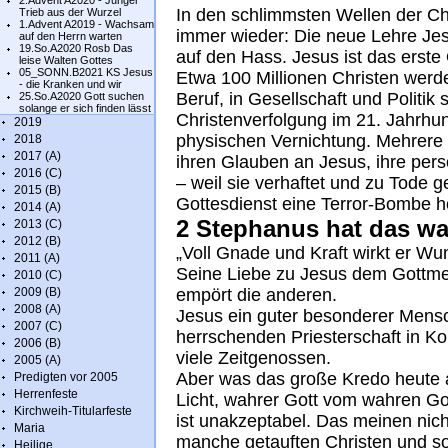
2.Advent A2020 - Junger
In den schlimmsten Wellen der Ch
Trieb aus der Wurzel
1.Advent A2019 - Wachsam
immer wieder: Die neue Lehre Jesu 
auf den Herrn warten
19.So.A2020 Rosb Das
auf den Hass. Jesus ist das erste 
leise Walten Gottes
05_SONN.B2021 KS Jesus
Etwa 100 Millionen Christen werde
- die Kranken und wir
Beruf, in Gesellschaft und Politik 
25.So.A2020 Gott suchen
solange er sich finden lässt
Christenverfolgung im 21. Jahrhund
2019
physischen Vernichtung. Mehrere 
2018
2017 (A)
ihren Glauben an Jesus, ihre pers
2016 (C)
– weil sie verhaftet und zu Tode ge
2015 (B)
Gottesdienst eine Terror-Bombe h
2014 (A)
2 Stephanus hat das w
2013 (C)
2012 (B)
„Voll Gnade und Kraft wirkt er W
2011 (A)
Seine Liebe zu Jesus dem Gottme
2010 (C)
2009 (B)
empört die anderen.
2008 (A)
Jesus ein guter besonderer Mensch,
2007 (C)
herrschenden Priesterschaft in Kon
2006 (B)
viele Zeitgenossen.
2005 (A)
Aber was das große Kredo heute a
Predigten vor 2005
Herrenfeste
Licht, wahrer Gott vom wahren Go
Kirchweih-Titularfeste
ist unakzeptabel. Das meinen nic
Maria
manche getauften Christen und 
Heilige