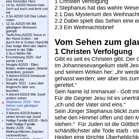
1 Christen Verfolgung
eine hörendes Herz
14.So. A2020 Nehmt mein
2 Stephanus hat das wahre Wese
Joch auf euch und lernt von
mir
2.1 Das Mysterium des Weihnacht
3.So.A2020 GB Das Leben
2.2 Dabei spielt das Sehen eine 
retten
12.So.A2020 NK Mit
2.3 Ein Weihnachtsbrief
gläubigem Vertrauen
geimpft
TaufeJesu A2020 Jesus in
der Hand Gottes - wir
Vom Sehen zum gla
durch ihn in Gottes Hand.fld
Das ewige Wort des Vaters
1 Christen Verfolgung
kommt in der Stille -
2.So.n.Weihn NK
Erscheinung 2020 - Auf
Gibt es seit es Christen gibt. Der 
werde Licht
Im Johannesevangelium stellt Je
Neujahr A2020 - Eilen,
finden, weitersagen, betend
und seinem Wirken her: „ihr werd
bedenken, preisen
3.Advent A2019 Immanuel -
gehasst werden; wer aber bis zum 
Gott mit uns
Neujahr 2021 - Lass dein
gerettet.“
Angesicht über uns
Sein Name ist Immanuel - Gott mi
leuchten
4.Advent A2019 Wie Josef
Für die Gegner Jesu ist es unerträ
anders sehen
Stephanus 2019 - Vom
„ich und der Vater sind eins.“
Sehen zum gläubigen
Schauen
Sein Jünger Stephanus blickt zum
3.Advent.A2019 Anders
sehe den Himmel offen und den 
sehen lernen wie Josef
Heilige Familie A2019 - Nich
stehen.“ Für Juden ist die Göttlic
heile Heilige Familie
Weihn 2109 - Die
schändlichster alle Tode starb - e
Weihnachtlichen Zeichen
verinnerlichen
Heiden eine törichte Überheblichke