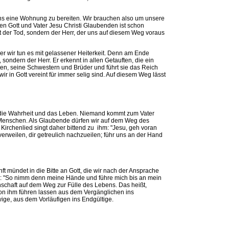
ns eine Wohnung zu bereiten. Wir brauchen also um unsere
n Gott und Vater Jesu Christi Glaubenden ist schon
 der Tod, sondern der Herr, der uns auf diesem Weg voraus
er wir tun es mit gelassener Heiterkeit. Denn am Ende
ondern der Herr. Er erkennt in allen Getauften, die ein
en, seine Schwestern und Brüder und führt sie das Reich
wir in Gott vereint für immer selig sind. Auf diesem Weg lässt
, die Wahrheit und das Leben. Niemand kommt zum Vater
er Menschen. Als Glaubende dürfen wir auf dem Weg des
irchenlied singt daher bittend zu ihm: "Jesu, geh voran
erweilen, dir getreulich nachzueilen; führ uns an der Hand
t mündet in die Bitte an Gott, die wir nach der Ansprache
n: "So nimm denn meine Hände und führe mich bis an mein
nschaft auf dem Weg zur Fülle des Lebens. Das heißt,
on ihm führen lassen aus dem Vergänglichen ins
ige, aus dem Vorläufigen ins Endgültige.