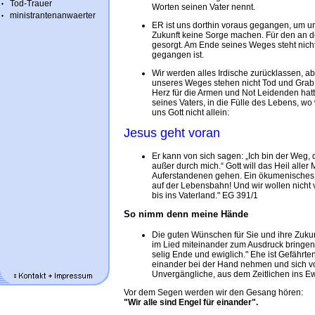
Tod-Trauer
Worten seinen Vater nennt.
ministrantenanwaerter
ER ist uns dorthin voraus gegangen, um u
Zukunft keine Sorge machen. Für den an de
gesorgt. Am Ende seines Weges steht nicht
gegangen ist.
Wir werden alles Irdische zurücklassen, ab
unseres Weges stehen nicht Tod und Grab, s
Herz für die Armen und Not Leidenden hatt
seines Vaters, in die Fülle des Lebens, wo 
uns Gott nicht allein:
Jesus geht voran
Er kann von sich sagen: „Ich bin der Weg
außer durch mich.“ Gott will das Heil all
Auferstandenen gehen. Ein ökumenisches K
auf der Lebensbahn! Und wir wollen nicht v
bis ins Vaterland." EG 391/1
So nimm denn meine Hände
Die guten Wünschen für Sie und ihre Zukunf
im Lied miteinander zum Ausdruck bringe
selig Ende und ewiglich." Ehe ist Gefährte
einander bei der Hand nehmen und sich v
Unvergängliche, aus dem Zeitlichen ins Ew
Vor dem Segen werden wir den Gesang hören:
"Wir alle sind Engel für einander".