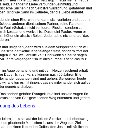
 Christen in Philippi ans Herz legt: "macht meine Freude
s seid, einander in Liebe verbunden, einmütig und
egoistische Suchen nach Selbstverwirklichung, gefährden und
, sind wie Sand im Getriebe, der die Liebe aufreibt.
rs in einer Ehe, wird nur dann sich vertiefen und dauern,
k des anderen dient; seinen Partner, seine Partnerin
hte Wort »Schatz« nicht zur leeren Floskel, sondern zum
ich kostbar und wertvoll ist. Das meint Paulus, wenn er
n höher ein als sich Selbst. Jeder achte nicht nur auf das
deren."
 und umgehen, dann wird aus dem Versprechen ”ich will
 uns scheidet" keine lebenslange Strafe, sondern trotz der
ngen kurze, weil erfüllte Zeit. Und wenn sie heute sagen
 50 Jahre vergangen!" so ist dies durchaus sehr Positiv zu
in im Auge behaltend und mit dem Herzen suchend erhält
er Dauer. Ich denke, sie können nach 50 Jahren Ehe
iteinander gegangen sind und gehen. Sie werden heute
ir alle tun es mit ihnen, dass sie miteinander sich auf den
er gemeistert haben.
 Das soeben gehörte Evangelium öffnet uns die Augen für
in Jesus den von Gott gewiesenen Weg erkennen und gehen.
endung des Lebens
n feiern, dass sie auf der letzten Strecke ihres Lebensweges
d Jesus glaubende Menschen ist uns der Weg zum Ziel
rmherzigen liebenden Gottes, den Jesus mit zärtlichen