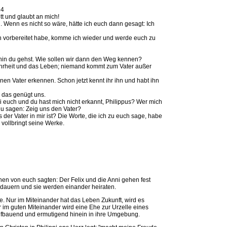
14
tt und glaubt an mich!
 Wenn es nicht so wäre, hätte ich euch dann gesagt: Ich
h vorbereitet habe, komme ich wieder und werde euch zu
ohin du gehst. Wie sollen wir dann den Weg kennen?
ahrheit und das Leben; niemand kommt zum Vater außer
nen Vater erkennen. Schon jetzt kennt ihr ihn und habt ihn
; das genügt uns.
i euch und du hast mich nicht erkannt, Philippus? Wer mich
du sagen: Zeig uns den Vater?
 der Vater in mir ist? Die Worte, die ich zu euch sage, habe
t, vollbringt seine Werke.
en von euch sagten: Der Felix und die Anni gehen fest
e dauern und sie werden einander heiraten.
e. Nur im Miteinander hat das Leben Zukunft, wird es
r im guten Miteinander wird eine Ehe zur Urzelle eines
 aufbauend und ermutigend hinein in ihre Umgebung.