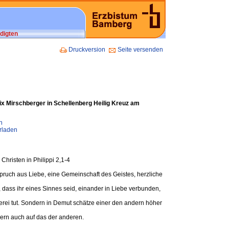
digten
Druckversion
Seite versenden
ix Mirschberger in Schellenberg Heilig Kreuz am
n
rladen
hristen in Philippi 2,1-4
pruch aus Liebe, eine Gemeinschaft des Geistes, herzliche
ass ihr eines Sinnes seid, einander in Liebe verbunden,
lerei tut. Sondern in Demut schätze einer den andern höher
dern auch auf das der anderen.