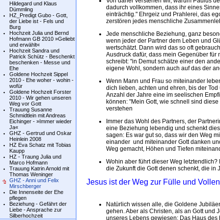
Von daher verstehen wir, warum Paulus den
Hildegard und Klaus
dadurch vollkommen, dass ihr eines Sinne
Dümmling
einträchtig." Ehrgeiz und Prahlerei, das 
HZ_Predigt Gubo - Gott,
zerstören jedes menschliche Zusammenleben
der Liebe ist - Fels und
Burg
Hochzeit Julia und Bernd
Jede menschliche Beziehung, ganz besonde
Hofmann GB 2010 »Geliebt
wenn jeder der Partner dem Leben und Glüc
und erwählt«
wertschätzt. Dann wird das so oft gebrauc
Hochzeit Sandra und
Ausdruck dafür, dass mein Gegenüber für m
Patrick Schütz - Beschenkt
schreibt: "in Demut schätze einer den ander
beschenken - Messe und
eigene Wohl, sondern auch auf das der an
Ehe
Goldene Hochzeit Sippel
2010 - Ehe woher - wohin -
Wenn Mann und Frau so miteinander leben
wofür
dich lieben, achten und ehren, bis der Tod
Goldene Hochzeit Forster
Anzahl der Jahre eine im seelischen Empfi
2010 - Wir gehen unseren
können: "Mein Gott, wie schnell sind diese
Weg vor Gott
verstehen
Trauung Susanne
Schmidtlein mit Andreas
Immer das Wohl des Partners, der Partner
Eichinger - »Immer wieder
Ja«
eine Beziehung lebendig und schenkt dies
GHZ - Gertrud und Oskar
sagen: Es war gut so, dass wir den Weg m
Heinlein 2008
einander und miteinander Gott danken und w
HZ Eva Schatz mit Tobias
Weg gemacht, Höhen und Tiefen miteinand
Kaupp
HZ - Traung Julia und
Wohin aber führt dieser Weg letztendlich?
Marco Hofmann
die Zukunft die Gott denen schenkt, die 
Trauung Katrin Arnold mit
Thomas Weninger
GHZ - Anni und Felix
Jesus ist der Weg zur Fülle und Voll
Mirschberger
Die Innenseite der Ehe
pflegen
Beziehung - Gefährt der
Natürlich wissen alle, die Goldene Jubiläe
Liebe - Ansprache zur
gehen. Aber als Christen, als an Gott un
Silberhochzeit
unseres Lebens gewiesen: Das Haus des ba