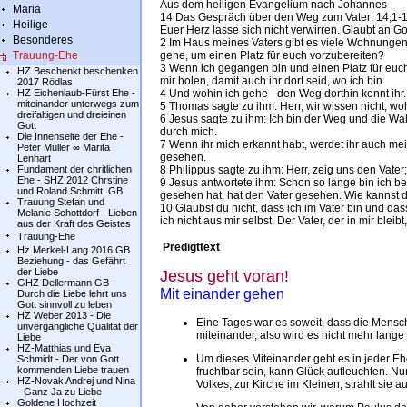
Aus dem heiligen Evangelium nach Johannes
Maria
14 Das Gespräch über den Weg zum Vater: 14,1-
Heilige
Euer Herz lasse sich nicht verwirren. Glaubt an Go
Besonderes
2 Im Haus meines Vaters gibt es viele Wohnungen.
Trauung-Ehe
gehe, um einen Platz für euch vorzubereiten?
3 Wenn ich gegangen bin und einen Platz für euc
HZ Beschenkt beschenken
mir holen, damit auch ihr dort seid, wo ich bin.
2017 Rödlas
HZ Eichenlaub-Fürst Ehe -
4 Und wohin ich gehe - den Weg dorthin kennt ihr.
miteinander unterwegs zum
5 Thomas sagte zu ihm: Herr, wir wissen nicht, w
dreifaltigen und dreieinen
6 Jesus sagte zu ihm: Ich bin der Weg und die W
Gott
durch mich.
Die Innenseite der Ehe -
7 Wenn ihr mich erkannt habt, werdet ihr auch mei
Peter Müller ∞ Marita
gesehen.
Lenhart
Fundament der chritlichen
8 Philippus sagte zu ihm: Herr, zeig uns den Vater
Ehe - SHZ 2012 Chrstine
9 Jesus antwortete ihm: Schon so lange bin ich be
und Roland Schmitt, GB
gesehen hat, hat den Vater gesehen. Wie kannst 
Trauung Stefan und
10 Glaubst du nicht, dass ich im Vater bin und dass
Melanie Schottdorf - Lieben
ich nicht aus mir selbst. Der Vater, der in mir bleib
aus der Kraft des Geistes
Trauung-Ehe
Predigttext
Hz Merkel-Lang 2016 GB
Beziehung - das Gefährt
der Liebe
Jesus geht voran!
GHZ Dellermann GB -
Mit einander gehen
Durch die Liebe lehrt uns
Gott sinnvoll zu leben
HZ Weber 2013 - Die
Eine Tages war es soweit, dass die Mensch
unvergängliche Qualität der
miteinander, also wird es nicht mehr lang
Liebe
HZ-Matthias und Eva
Um dieses Miteinander geht es in jeder Eh
Schmidt - Der von Gott
kommenden Liebe trauen
fruchtbar sein, kann Glück aufleuchten. Nu
HZ-Novak Andrej und Nina
Volkes, zur Kirche im Kleinen, strahlt sie
- Ganz Ja zu Liebe
Goldene Hochzeit