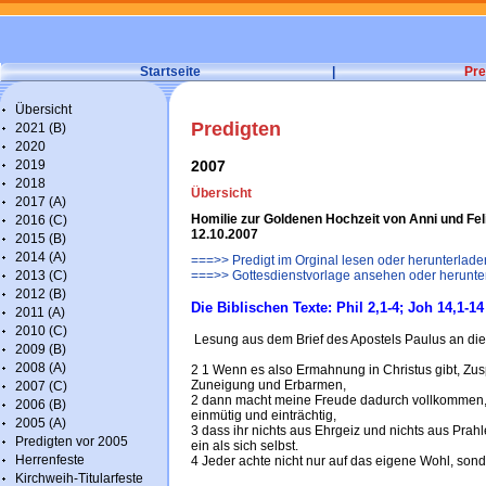
Startseite
|
Pre
Übersicht
Predigten
2021 (B)
2020
2019
2007
2018
Übersicht
2017 (A)
Homilie zur Goldenen Hochzeit von Anni und Fel
2016 (C)
12.10.2007
2015 (B)
2014 (A)
===>> Predigt im Orginal lesen oder herunterlade
2013 (C)
===>> Gottesdienstvorlage ansehen oder herunte
2012 (B)
Die Biblischen Texte: Phil 2,1-4; Joh 14,1-14
2011 (A)
2010 (C)
Lesung aus dem Brief des Apostels Paulus an die C
2009 (B)
2008 (A)
2 1 Wenn es also Ermahnung in Christus gibt, Zus
Zuneigung und Erbarmen,
2007 (C)
2 dann macht meine Freude dadurch vollkommen, d
2006 (B)
einmütig und einträchtig,
2005 (A)
3 dass ihr nichts aus Ehrgeiz und nichts aus Prah
Predigten vor 2005
ein als sich selbst.
Herrenfeste
4 Jeder achte nicht nur auf das eigene Wohl, son
Kirchweih-Titularfeste